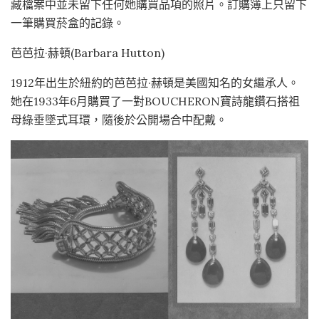
藏檔案中並未留下任何她購買品項的照片。訂購簿上只留下
一筆購買菸盒的記錄。
芭芭拉·赫頓(Barbara Hutton)
1912年出生於紐約的芭芭拉·赫頓是美國知名的女繼承人。
她在1933年6月購買了一對BOUCHERON寶詩龍鑽石搭祖
母綠垂墜式耳環，隨後於公開場合中配戴。