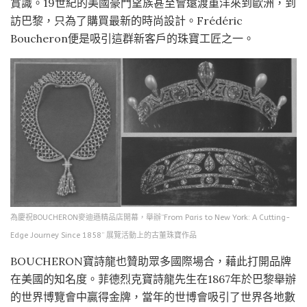
賞識。19世紀的美國豪門望族甚至會遠渡重洋來到歐洲，到
訪巴黎，只為了購買最新的時尚設計。Frédéric
Boucheron便是吸引這群新客戶的珠寶工匠之一。
為慶祝BOUCHERON麥迪遜精品店開幕，舉辦“From Paris to New York: A Cutting-
Edge Journey Since 1858” 展覽活動上的古董珠寶作品
BOUCHERON寶詩龍也贊助眾多國際場合，藉此打開品牌
在美國的知名度。菲德烈克寶詩龍先生在1867年於巴黎舉辦
的世界博覽會中贏得金牌，當年的世博會吸引了世界各地數