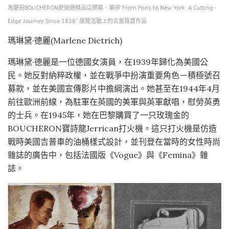
為慶祝BOUCHERON麥迪遜精品店開幕，舉辦“From Paris to New York: A Cutting-
Edge Journey Since 1858” 展覽活動上的古董珠寶作品
瑪琳黛·德麗(Marlene Dietrich)
瑪琳黛·德麗是一位德國女演員，在1939年歸化為美國公
民。她反對納粹政權，並在戰爭中扮演重要角色－積極號召
募款，並在美國宣傳影片中擔綱演出。她甚至在1944年4月
前往歐洲前線，為駐軍在英國的美軍與英軍獻唱，慰勞英勇
的士兵。在1945年，她在巴黎購買了一只玫瑰金的
BOUCHERON寶詩龍Jerrican打火機。這只打火機是仿造
戰時美國吉普車的油桶樣式設計，並刊登在當時的女性時尚
雜誌的廣告中，包括法國版《Vogue》與《Femina》雜
誌。