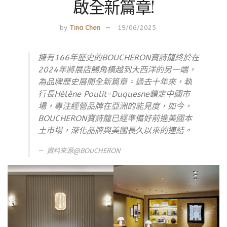
啟全新篇章!
by
Tina Chen
19/06/2025
擁有166年歷史的BOUCHERON寶詩龍終於在
2024年將展店觸角橫越到大西洋的另一端，
為品牌歷史展開全新篇章。過去十年來，執
行長Hélène Poulit-Duquesne鎖定中國市
場，專注經營品牌在亞洲的能見度，如今，
BOUCHERON寶詩龍已經準備好前進美國本
土市場，深化品牌與美國長久以來的連結。
資料來源@BOUCHERON