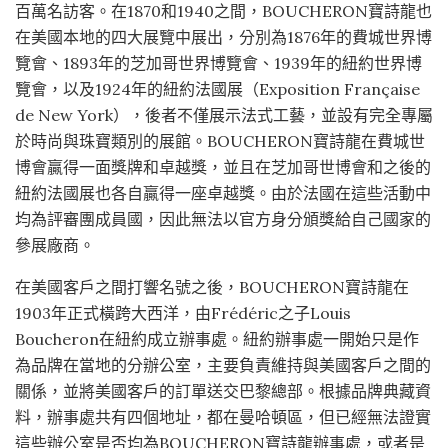
百萬名訪客。在1870和1940之間，BOUCHERON寶詩龍也
在美國本地的四大展覽中展出，分別為1876年的費城世界博
覽會、1893年的芝加哥世界博覽會、1939年的紐約世界博
覽會，以及1924年的紐約法國展（Exposition Française
de New York），後者不僅展示法式工藝，並設有完全專屬
於時尚與珠寶類別的展館。BOUCHERON寶詩龍在費城世
博會贏得一面獎牌和卓越獎，並且在芝加哥世博會和之後的
紐約法國展也各自贏得一座卓越獎。由於法國在這些活動中
均為評審團成員國，因此無法以官方身分頒獎給自己國家的
參展廠商。
在美國客戶之間打響名號之後，BOUCHERON寶詩龍在
1903年正式橫跨大西洋，由Frédéric之子Louis
Boucheron在紐約成立辦事處。紐約辦事處一開始只是作
為品牌在當地的分辦公室，主要負責維持與美國客戶之間的
關係，並將美國客戶的訂單送交巴黎總部。根據品牌典藏資
料，辦事處共有四個地址，都在曼哈頓區，但已經無法證實
這些辦公室是否均為BOUCHERON寶詩龍辦事處，或者是