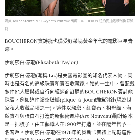
演員Hailee Steinfeld、Gwyneth Paltrow 出席BOUCHERON 紐約麥迪遜精品開幕派
對
BOUCHERON寶詩龍也備受好萊塢黃金年代的電影巨星青
睞。
伊莉莎白·泰勒(Elizabeth Taylor）
伊莉莎白·泰勒(暱稱 Liz)是美國電影圈的知名代表人物，同
時也是有名的高級珠寶和寶石收藏家。她的一生中，曾配戴
多件他人贈與或自行向經銷商訂購的BOUCHERON寶詩龍
珠寶，例如這件鏤空琺瑯(plique-à-jour)蝴蝶別針(現為世
家私人收藏品項之一)。這件以琺瑯、紅寶石、祖母綠、海
藍寶石與蛋白石打造的新藝術風格(Art Nouveau)胸針原本
是一把梳子，由工藝職人在1900年打造，並在隔年售予一
名客戶。伊莉莎白·泰勒在1976年的奧斯卡典禮上配戴這件