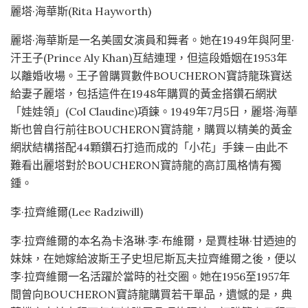
麗塔·海華斯(Rita Hayworth)
麗塔·海華斯是一名美國女演員和舞者。她在1949年與阿里·
汗王子(Prince Aly Khan)互結連理，但這段婚姻在1953年
以離婚收場。王子曾購買數件BOUCHERON寶詩龍珠寶送
給妻子麗塔，包括這件在1948年購買的黃金搭鑽石網狀
「娃娃領」(Col Claudine)項鍊。1949年7月5日，麗塔·海華
斯也曾自行前往BOUCHERON寶詩龍，購買以精美的黃金
網狀結構搭配44顆鑽石打造而成的「小花」手鍊－由此不
難看出麗塔對於BOUCHERON寶詩龍的高訂風格情有獨
鍾。
李·拉齊維爾(Lee Radziwill)
李·拉齊維爾的本名為卡洛琳·李·布維爾，是賈桂琳·甘迺迪的
妹妹，在她嫁給波斯王子史坦尼斯瓦夫拉齊維爾之後，便以
李·拉齊維爾一名活躍於當時的社交圈。她在1956至1957年
間曾向BOUCHERON寶詩龍購買若干單品，遺憾的是，典