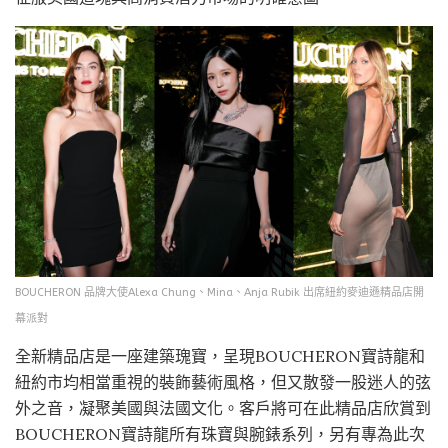
BOUCHERON 品牌大使Alexa Chung、Mina、Anja Rubik 出席紐約麥迪遜精品店開
幕派對
全新精品店是一座建築瑰寶，呈現BOUCHERON寶詩龍和
紐約市均相當重視的裝飾藝術風格，但又散發一股迷人的弦
外之音，凝聚美國與法國文化。客戶將可在此精品店欣賞到
BOUCHERON寶詩龍所有珠寶與腕錶系列，另有專為此次