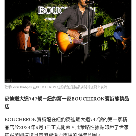
歌手Leon Bridges 在BOUCHERON 紐約麥迪遜精品店開幕派對上表演
麥迪遜大道
747
號－紐約第一家
BOUCHERON
寶詩龍精品
店
BOUCHERON寶詩龍在紐約麥迪遜大道747號的第一家精
品店於2024年9月3日正式開幕。此策略性據點印證了世家
征服美國這塊具高消費潛力市場的明確意圖。