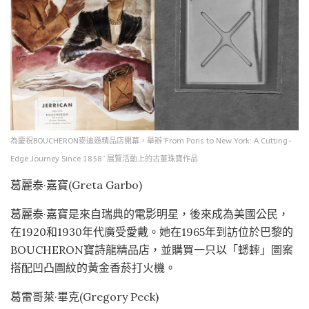
為慶祝BOUCHERON麥迪遜精品店開幕，舉辦“From Paris to New York: A Cutting-
Edge Journey Since 1858” 展覽活動上的古董珠寶作品
葛麗泰·嘉寶(Greta Garbo)
葛麗泰·嘉寶是來自瑞典的電影明星，後來成為美國公民，
在1920和1930年代廣受愛戴。她在1965年到訪位於巴黎的
BOUCHERON寶詩龍精品店，並購買一只以「蟋蟀」圖案
搭配凹凸圖紋的黃金香菸打火機。
葛雷哥萊·畢克(Gregory Peck)