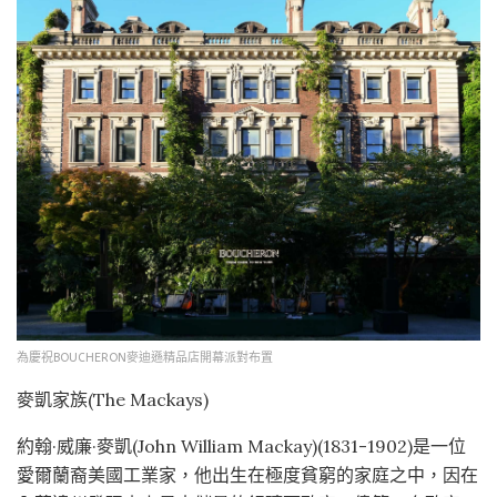
為慶祝BOUCHERON麥迪遜精品店開幕派對布置
麥凱家族(The Mackays)
約翰·威廉·麥凱(John William Mackay)(1831-1902)是一位
愛爾蘭裔美國工業家，他出生在極度貧窮的家庭之中，因在