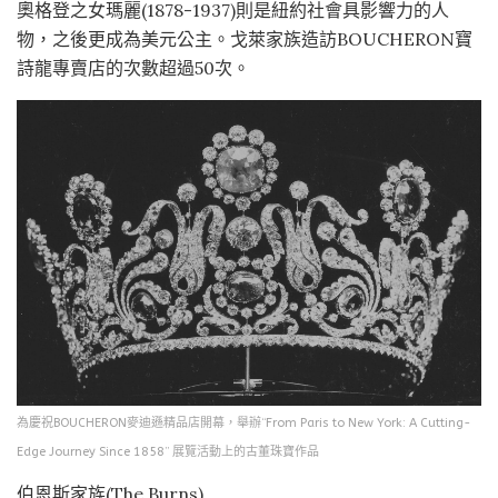
奧格登之女瑪麗(1878-1937)則是紐約社會具影響力的人
物，之後更成為美元公主。戈萊家族造訪BOUCHERON寶
詩龍專賣店的次數超過50次。
為慶祝BOUCHERON麥迪遜精品店開幕，舉辦“From Paris to New York: A Cutting-
Edge Journey Since 1858” 展覽活動上的古董珠寶作品
伯恩斯家族(The Burns)