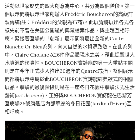
活動以世家歷史的四大創意為中心，共分為四個階段。第一
個展示間將展示世家創辦人Frédéric Boucheron的高級訂
製傳統(註：Frédéric的父親為布商)。此展覽將展出各式各
樣先前不曾在美國公開過的典藏檔案作品，與主題互相呼
應。緊接著登場的「創新」展示間將展出全新的Carte
Blanche Or Bleu系列，向大自然的水資源致敬。在此系列
中，Claire Choisne以26件作品體現水之美，藉此提醒世人
水資源的珍貴性。BOUCHERON寶詩龍的另一大重點主題
則是在今年正式步入推出20週年的Quatre戒指。整個展示
間都將展示專屬於此BOUCHERON寶詩龍經典款式的相關
展品。體驗的最後階段則是在一座冬日花園中體驗法式生活
藝術(
art de vivre
)，正好與BOUCHERON寶詩龍在巴黎芳
登廣場26號旗艦店內部華麗的冬日花園(Jardin d’Hiver)互
相呼應。