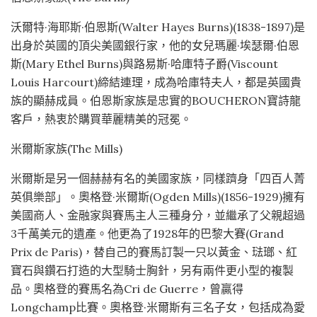
沃爾特·海耶斯·伯恩斯(Walter Hayes Burns)(1838-1897)是
出身於英國的頂尖美國銀行家，他的女兒瑪麗·埃瑟爾·伯恩
斯(Mary Ethel Burns)與路易斯·哈庫特子爵(Viscount
Louis Harcourt)締結連理，成為哈庫特夫人，都是英國貴
族的顯赫成員。伯恩斯家族是忠實的BOUCHERON寶詩龍
客戶，熱衷於購買華麗精美的冠冕。
米爾斯家族(The Mills)
米爾斯是另一個赫赫有名的美國家族，同樣躋身「四百人菁
英俱樂部」。奧格登·米爾斯(Ogden Mills)(1856-1929)擁有
美國商人、金融家與賽馬主人三種身分，並繼承了父親超過
3千萬美元的遺產。他更為了1928年的巴黎大賽(Grand
Prix de Paris)，替自己的賽馬訂製一只以黃金、琺瑯、紅
寶石與鑽石打造的大型騎士胸針，另有兩件更小型的複製
品。奧格登的賽馬名為Cri de Guerre，曾贏得
Longchamp比賽。奧格登·米爾斯有三名子女，包括成為愛