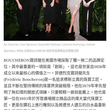
Ari Fournier, Cole Sprouse, Gwyneth Paltrow, Colman Domingo, Hailee
Steinfeld, MINA 出席BOUCHERON 紐約麥迪遜精品店開幕派對
BOUCHERON寶詩龍在美國市場採取了獨一無二的品牌定
位，其中最重要的一項就是「創新」，這也是世家自1858年
成立以來最核心的價值之一。菲德烈克寶詩龍先生
(Frédéric Boucheron)是一名追求標新立異的珠寶工匠，
並且不斷在堅持傳統的珠寶界突破極限。他在1879年率先發
明了無扣環的開放式項鍊，只要輕輕一嵌就能戴上。他也是
第一位在1893年於芳登廣場開立精品店的偉大當代珠寶工
匠，更是在鑽石上進行雕刻以及將遭世人遺忘的白水晶重新