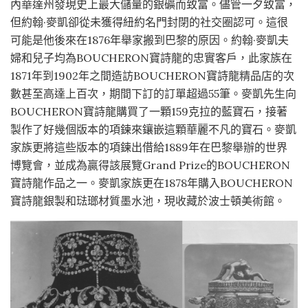
內華達州發現史上最大儲量的銀礦而致富。儘管一夕致富，
但約翰·麥凱卻從未獲得紐約名門封閉的社交圈認可。這很
可能是他後來在1876年舉家搬到巴黎的原因。約翰·麥凱夫
婦和兒子均為BOUCHERON寶詩龍的忠實客戶，此家族在
1871年到1902年之間造訪BOUCHERON寶詩龍精品店的次
數甚至高達上百次，期間下訂的訂單超過55筆。麥凱先生向
BOUCHERON寶詩龍購買了一顆159克拉的藍寶石，接著
製作了好幾個版本的項鍊來鑲嵌這顆華麗不凡的寶石。麥凱
家族更將這些版本的項鍊出借給1889年在巴黎舉辦的世界
博覽會，並成為贏得該展覽Grand Prize的BOUCHERON
寶詩龍作品之一。麥凱家族更在1878年購入BOUCHERON
寶詩龍銀製和琺瑯材質墨水池，現收藏於波士頓美術館。