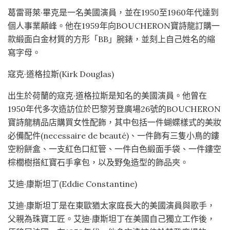
葛雷哥萊·畢克是一名美國演員，並在1950至1960年代達到
個人事業顛峰。他在1959年向BOUCHERON寶詩龍訂購一
款緞面白金材質的方形「BB」腕錶，並刻上自己姓名的縮
寫字母。
寇克·道格拉斯(Kirk Douglas)
出生於荷蘭的寇克·道格拉斯是知名的美國演員。他曾在
1950年代多次造訪位於巴黎芳登廣場26號的BOUCHERON
寶詩龍精品店購買女性配飾，其中包括一件蝴蝶樣式的美妝
必備配件(necessaire de beauté)、一件飾有三隻小鳥的鏤
空粉餅盒、一支紅色口紅管、一件白色緞面手袋、一件鏤空
棕櫚樹搭紅寶石手拿包，以及野兔造型的飾品夾。
艾迪·康斯坦丁(Eddie Constantine)
艾迪·康斯坦丁是在東歐猶太家庭長大的美國演員與歌手，
父親為珠寶工匠。艾迪·康斯坦丁在美國自己獨立工作後，