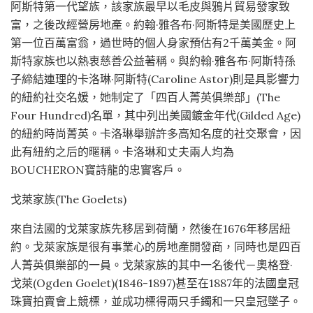
阿斯特第一代望族，該家族最早以毛皮與鴉片貿易發家致
富，之後改經營房地產。約翰·雅各布·阿斯特是美國歷史上
第一位百萬富翁，過世時的個人身家預估有2千萬美金。阿
斯特家族也以熱衷慈善公益著稱。與約翰·雅各布·阿斯特孫
子締結連理的卡洛琳·阿斯特(Caroline Astor)則是具影響力
的紐約社交名媛，她制定了「四百人菁英俱樂部」(The
Four Hundred)名單，其中列出美國鍍金年代(Gilded Age)
的紐約時尚菁英。卡洛琳舉辦許多高知名度的社交聚會，因
此有紐約之后的暱稱。卡洛琳和丈夫兩人均為
BOUCHERON寶詩龍的忠實客戶。
戈萊家族(The Goelets)
來自法國的戈萊家族先移居到荷蘭，然後在1676年移居紐
約。戈萊家族是很有事業心的房地產開發商，同時也是四百
人菁英俱樂部的一員。戈萊家族的其中一名後代－奧格登·
戈萊(Ogden Goelet)(1846-1897)甚至在1887年的法國皇冠
珠寶拍賣會上競標，並成功標得兩只手鐲和一只皇冠墜子。