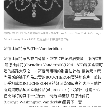
為慶祝BOUCHERON麥迪遜精品店開幕，舉辦“From Paris to New York: A Cutting-
Edge Journey Since 1858” 展覽活動上的古董珠寶作品
范德比爾特家族(The Vanderbilts)
范德比爾特家族來自荷蘭，並在17世紀移居美國。康內留斯
·范德比爾特(Cornelius Vanderbilt)(1794-1877)是美國響叮
噹的鐵路大亨之一，辭世時累積的財富估計為1億美元。康
內留斯的孫子均為忠實的BOUCHERON寶詩龍客戶，並彼
此爭相成為BOUCHERON寶詩龍消費額最高的客戶。他們
所購買的品項涵蓋藝術品(objets d’art)、項鍊和冠冕。范
德比爾特的其中一位後代－喬治·華盛頓·范德比爾特
(George Washington Vanderbilt)更買下一套