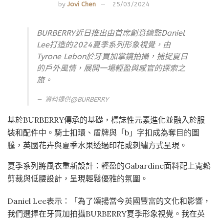
by
Jovi Chen
25/03/2024
BURBERRY近日推出由首席創意總監Daniel
Lee打造的2024夏季系列形象視覺，由
Tyrone Lebon於牙買加掌鏡拍攝，捕捉夏⽇
的⼾外風情，展開一場輕盈與感官的探索之
旅。
資料提供@
BURBERRY
基於BURBERRY傳承的基礎，標誌性元素進化並融入於服
裝和配件中。騎士扣環、盾牌與「b」字扣成為奪目的圖
騰，英國花卉與夏季水果透過印花或刺繡方式呈現。
夏季系列將風衣重新設計：輕盈的Gabardine面料配上寬鬆
剪裁與低腰設計，呈現輕鬆優雅的氛圍。
Daniel Lee表⽰：「為了頌揚當今英國豐富的⽂化和影響，
我們選擇在牙買加拍攝BURBERRY夏季形象視覺。我在英