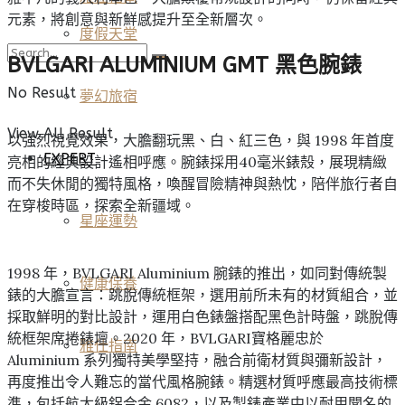
元素，將創意與新鮮感提升至全新層次。
度假天堂
BVLGARI ALUMINIUM GMT 黑色腕錶
No Result
夢幻旅宿
View All Result
以強烈視覺效果，大膽翻玩黑、白、紅三色，與 1998 年首度
EXPERT
亮相的經典設計遙相呼應。腕錶採用40毫米錶殼，展現精緻
而不失休閒的獨特風格，喚醒冒險精神與熱忱，陪伴旅行者自
在穿梭時區，探索全新疆域。
星座運勢
1998 年，BVLGARI Aluminium 腕錶的推出，如同對傳統製
健康保養
錶的大膽宣言：跳脫傳統框架，選用前所未有的材質組合，並
採取鮮明的對比設計，運用白色錶盤搭配黑色計時盤，跳脫傳
統框架席捲錶壇。2020 年，BVLGARI寶格麗忠於
雅仕指南
Aluminium 系列獨特美學堅持，融合前衛材質與彌新設計，
再度推出令人難忘的當代風格腕錶。精選材質呼應最高技術標
準，包括航太級鋁合金 6082，以及製錶產業中以耐用聞名的