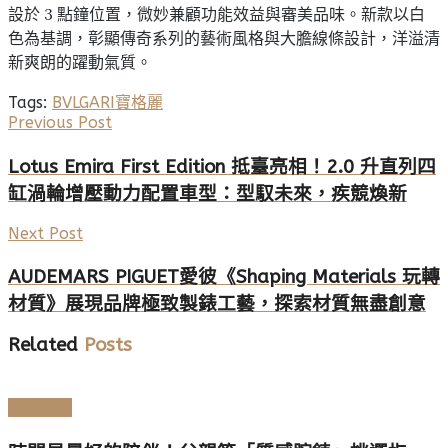
設於 3 點鐘位置，微妙兼顧功能效益與審美品味。新款以白
色為基調，彰顯傳奇系列的藝術風格與大膽線條設計，洋溢清
新爽朗的躍動氣質。
Tags:
BVLGARI
寶格麗
Previous Post
Lotus Emira First Edition 抵臺亮相！2.0 升直列四
缸渦輪增壓動力配置車型：型馭未來，疾競煥新
Next Post
AUDEMARS PIGUET愛彼《Shaping Materials 玩轉
材質》展現品牌極致製錶工藝，探索材質無盡創意
Related
Posts
高端鐘錶