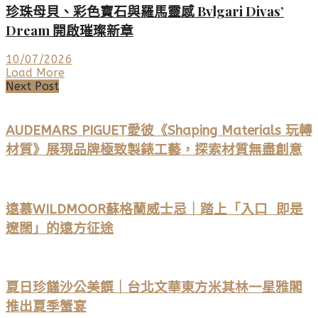
珍珠母貝、彩色寶石與羅馬靈感 Bvlgari Divas’
Dream 開啟璀璨新章
10/07/2026
Load More
Next Post
AUDEMARS PIGUET愛彼《Shaping Materials 玩轉
材質》展現品牌極致製錶工藝，探索材質無盡創意
遠慕WILDMOOR蘇格蘭威士忌｜踏上「入口 即是
遼闊」的遠方征途
夏日珍饈沙公美饌｜台北文華東方米其林一星雅閣
推出夏季蟹宴