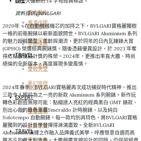
現歷久彌新的 14 字母經典標誌。
LIFE
當代藝術
資料提供@
BVLGARI
美酒佳餚
2020年，在自動機械機芯的加持之下，BVLGARI寶格麗獨樹
美妝香氛
一格的前衛腕錶以嶄新面貌問世。BVLGARI Aluminium 系列
的魅力超越類型、年齡與潮流，更於同年的日內瓦鐘錶大賞
醫美保養
空間傢飾
(GPHG) 榮膺經典腕錶獎。隨後憑藉優異設計，於 2023 年奪
TRAVEL
得紅點最佳設計獎的殊榮。2024年，更推出率直大膽、時尚
絕倫的全新版本，再度展現多變風情。
當代藝術
度假天堂
夢幻旅宿
2024年春季，BVLGARI寶格麗再次成功捕捉時代精神，推出
美妝香氛
三款令人眼前為之一亮的新款 Aluminium 系列腕錶。新作玩
EXPERT
轉色彩創造無限可能：點綴誘人亮紅的經典黑白 GMT 錶款、
醫美保養
別出心裁的綠色漸層Smeraldo 計時腕錶，以及純白
星座運勢
Solotempo 自動腕錶。每一款均別具特色，將BVLGARI寶格
麗獨到的設計哲學發揮得淋漓盡致。全新BVLGARI
健康保養
TRAVEL
Aluminium 演繹之作融入品牌義式美學，呼應愜意自適而高
雅不凡的義大利本色。大膽顛覆常規設計的同時，仍保留經典
雅仕指南