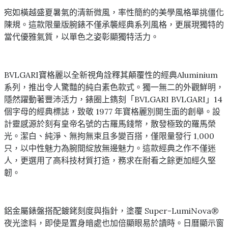
宛如橫越盛夏暑氣的清新微風，率性簡約的美學風格單挑僵化
陳規。這款限量版腕錶不僅承襲經典系列風格，更展現獨特的
當代優雅氣質，以單色之姿彰顯獨特活力。
BVLGARI寶格麗以全新視角詮釋其顛覆性的經典Aluminium
系列，推出令人驚豔的純白素色款式。獨一無二的外觀鮮明，
隱然躍動著豐沛活力，錶圈上鐫刻「BVLGARI BVLGARI」14
個字母的經典標誌，致敬 1977 年寶格麗別開生面的創舉。設
計靈感源於刻有皇帝名號的古羅馬錢幣，散發極致的羅馬榮
光。潔白、純淨、無拘無束且多變百搭，僅限量發行 1,000
只，以中性魅力為腕間綻放無邊魅力。這款經典之作不僅迷
人，更選用了高科技材質打造，務求在耐看之餘更加經久堅
韌。
鋁金屬錶盤搭配鍍銠刻度與指針，塗覆 Super-LumiNova®
夜光塗料，即使是置身暗處也加倍顯眼易於讀時。日曆顯示窗