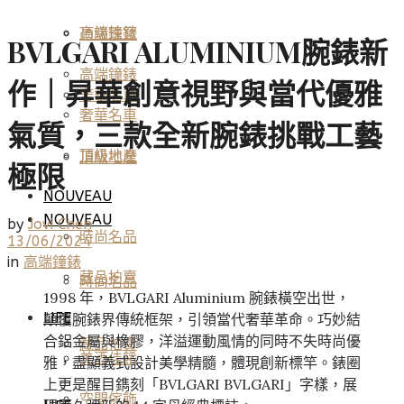
高端鐘錶
頂級珠寶
BVLGARI ALUMINIUM腕錶新
高端鐘錶
作｜昇華創意視野與當代優雅
奢華名車
奢華名車
氣質，三款全新腕錶挑戰工藝
頂級地產
頂級地產
極限
NOUVEAU
NOUVEAU
by
Jovi Chen
時尚名品
13/06/2024
in
高端鐘錶
藏品拍賣
時尚名品
1998 年，BVLGARI Aluminium 腕錶橫空出世，
LIFE
顛覆腕錶界傳統框架，引領當代奢華革命。巧妙結
合鋁金屬與橡膠，洋溢運動風情的同時不失時尚優
藏品拍賣
美酒佳餚
雅，盡顯義式設計美學精髓，體現創新標竿。錶圈
上更是醒目鐫刻「BVLGARI BVLGARI」字樣，展
空間傢飾