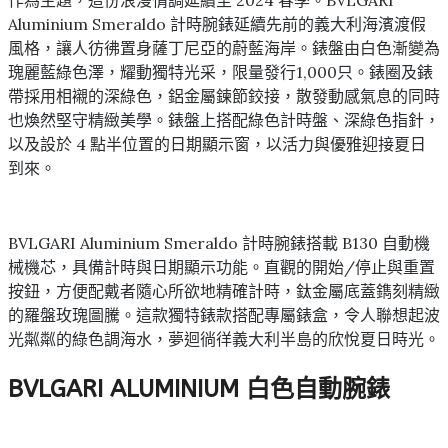
Aluminium Smeraldo 計時腕錶延續先前的義大利海濱渡假
風格，讓人彷彿置身薩丁尼亞的蔚藍海岸。錶盤由白色漸變為
瑰麗藍綠色澤，耀動獨特光采，限量發行1,000只。錶圈及錶
帶採用相襯的深綠色，鋁金屬鍊節鉸接，散發動感氣息的同時
也煥然堅守精緻美學。錶盤上搭配綠色計時盤、深綠色指針，
以及設於 4 點半位置的日期顯示窗，以活力與優雅迎接夏日
到來。
BVLGARI Aluminium Smeraldo 計時腕錶搭載 B130 自動機
械機芯，具備計時與日期顯示功能。直觀的開始/停止與重置
按鈕，方便配戴者隨心所欲地精確計時，鈦金屬底蓋鐫刻精緻
的羅盤玫瑰圖騰。這款獨特錶款搭配專屬錶盒，令人聯想起波
光粼粼的綠色調海水，夢迴徜徉義大利半島的欣悅夏日時光。
BVLGARI ALUMINIUM
白色自動腕錶