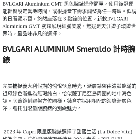
BVLGARI Aluminium GMT 黑色腕錶操作簡單，使用錶冠便
能輕鬆設定當地時間，或根據當下需求調整為任一時區。低調
的日曆顯示窗，悠然座落在 3 點鐘的位置。新款BVLGARI
Aluminium GMT 腕錶展現細膩美感，無疑是天涯遊子環遊世
界時，最品味非凡的選擇。
BVLGARI ALUMINIUM
Smeraldo 計時腕
錶
完美捕捉義大利假期的愉悅愜意時光，漸層錶盤由濃豔飽滿的
祖母綠色漸進為無瑕純白，恰似薩丁尼亞島周圍的地中海色
調。底蓋鐫刻羅盤方位圖樣，錶盒亦採用相配的海綠漸層色
澤，襯托出限量版腕錶的別緻魅力。
2023 年 Capri 限量版腕錶選擇了甜蜜生活 (La Dolce Vita)
作為主題，這份浪漫情調延續至 2024 春季。BVLGARI