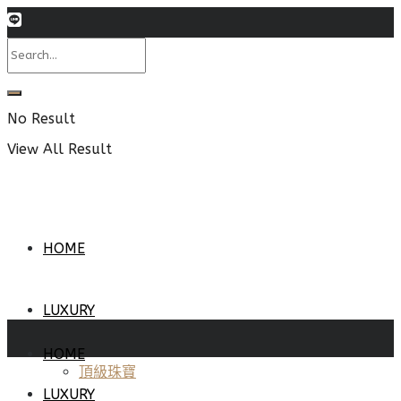
No Result
View All Result
HOME
LUXURY
HOME
頂級珠寶
LUXURY