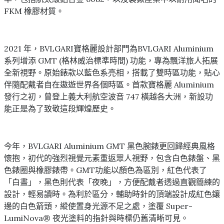
FKM 橡膠材質。
2021 年，BVLGARI寶格麗設計部門為BVLGARI Aluminium
系列增添 GMT (格林威治標準時間) 功能，專為飄洋旅人拓展
全新視野。原始錶款以藍色系亮相，搭載了雙時區功能，貼心
伴隨配戴者自在遨遊世界各個時區。首款寶格麗 Aluminium
發行之初，曾登上義大利航空波音 747 橫越各大洲，新設功
能正是為了致敬這段輝煌歷史。
今年，BVLGARI Aluminium GMT 黑色腕錶更回歸經典風格
懷抱，初代的強烈視覺元素重返眾人視野，包含白色錶盤、黑
色錶圈與橡膠錶帶。GMT功能以顏色為區別，紅色代表了
「白晝」，黑色則代表「夜晚」，方便配戴者透過直觀簡練的
設計，輕易讀時。為利於區分，輔助時針的頂端設計成紅色鑲
邊的白色箭頭，縱使置身光源不足之處，塗覆 Super-
LumiNova® 夜光塗料的指針與時標仍舊清晰可見。