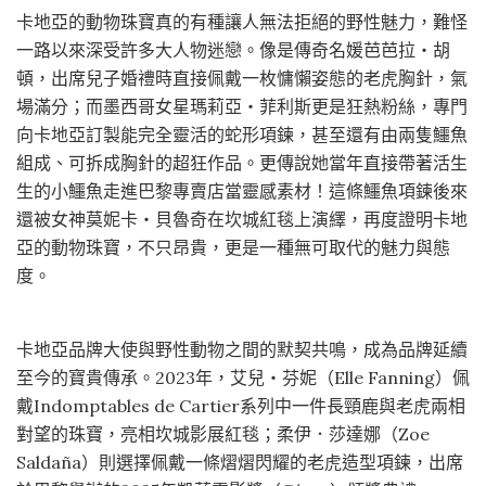
卡地亞的動物珠寶真的有種讓人無法拒絕的野性魅力，難怪
一路以來深受許多大人物迷戀。像是傳奇名媛芭芭拉・胡
頓，出席兒子婚禮時直接佩戴一枚慵懶姿態的老虎胸針，氣
場滿分；而墨西哥女星瑪莉亞・菲利斯更是狂熱粉絲，專門
向卡地亞訂製能完全靈活的蛇形項鍊，甚至還有由兩隻鱷魚
組成、可拆成胸針的超狂作品。更傳說她當年直接帶著活生
生的小鱷魚走進巴黎專賣店當靈感素材！這條鱷魚項鍊後來
還被女神莫妮卡・貝魯奇在坎城紅毯上演繹，再度證明卡地
亞的動物珠寶，不只昂貴，更是一種無可取代的魅力與態
度。
卡地亞品牌大使與野性動物之間的默契共鳴，成為品牌延續
至今的寶貴傳承。2023年，艾兒‧芬妮（Elle Fanning）佩
戴Indomptables de Cartier系列中一件長頸鹿與老虎兩相
對望的珠寶，亮相坎城影展紅毯；柔伊．莎達娜（Zoe
Saldaña）則選擇佩戴一條熠熠閃耀的老虎造型項鍊，出席