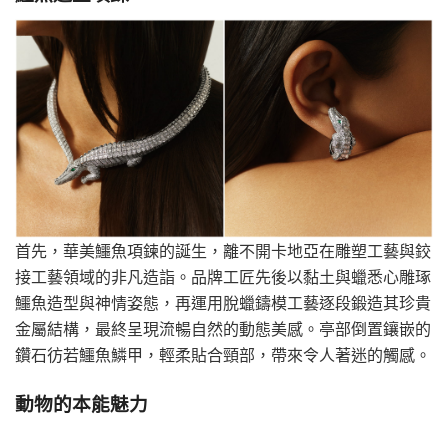
首先，華美鱷魚項鍊的誕生，離不開卡地亞在雕塑工藝與鉸
接工藝領域的非凡造詣。品牌工匠先後以黏土與蠟悉心雕琢
鱷魚造型與神情姿態，再運用脫蠟鑄模工藝逐段鍛造其珍貴
金屬結構，最終呈現流暢自然的動態美感。亭部倒置鑲嵌的
鑽石彷若鱷魚鱗甲，輕柔貼合頸部，帶來令人著迷的觸感。
動物的本能魅力