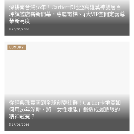
深耕南台灣30年！Cartier卡地亞高雄漢神雙層百
坪旗艦店嶄新開幕，專屬電梯、4大VIP空間定義尊
榮新高度
26/06/2026
LUXURY
從經典珠寶商到全球創變社群！Cartier卡地亞如
何用20年深耕，將「女性賦能」鍛造成最耀眼的
精神冠冕？
17/06/2026