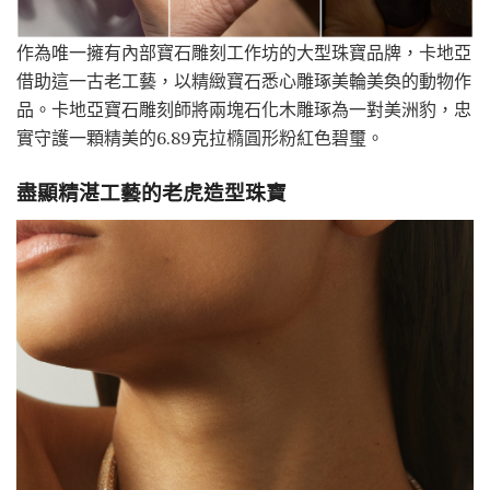
作為唯一擁有內部寶石雕刻工作坊的大型珠寶品牌，卡地亞
借助這一古老工藝，以精緻寶石悉心雕琢美輪美奐的動物作
品。卡地亞寶石雕刻師將兩塊石化木雕琢為一對美洲豹，忠
實守護一顆精美的6.89克拉橢圓形粉紅色碧璽。
盡顯精湛工藝的老虎造型珠寶