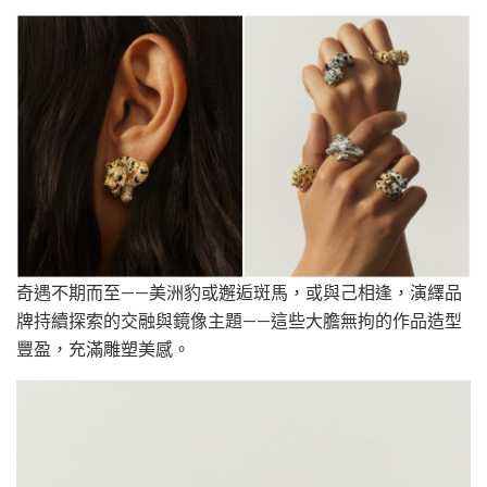
奇遇不期而至——美洲豹或邂逅斑馬，或與己相逢，演繹品
牌持續探索的交融與鏡像主題——這些大膽無拘的作品造型
豐盈，充滿雕塑美感。