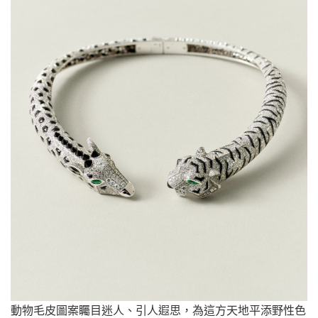
動物毛皮圖案矚目迷人、引人遐思，為這方天地平添野性色