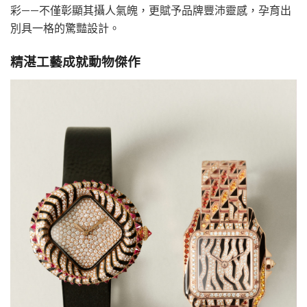
彩——不僅彰顯其攝人氣魄，更賦予品牌豐沛靈感，孕育出
別具一格的驚豔設計。
精湛工藝成就動物傑作