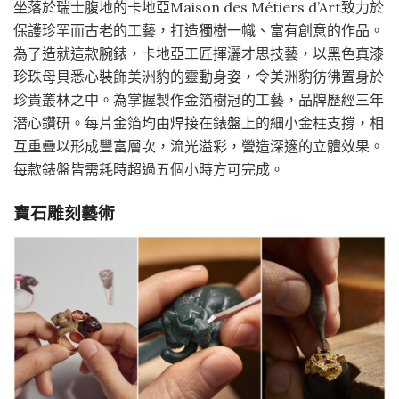
坐落於瑞士腹地的卡地亞Maison des Métiers d’Art致力於
保護珍罕而古老的工藝，打造獨樹一幟、富有創意的作品。
為了造就這款腕錶，卡地亞工匠揮灑才思技藝，以黑色真漆
珍珠母貝悉心裝飾美洲豹的靈動身姿，令美洲豹彷彿置身於
珍貴叢林之中。為掌握製作金箔樹冠的工藝，品牌歷經三年
潛心鑽研。每片金箔均由焊接在錶盤上的細小金柱支撐，相
互重疊以形成豐富層次，流光溢彩，營造深邃的立體效果。
每款錶盤皆需耗時超過五個小時方可完成。
寶石雕刻藝術