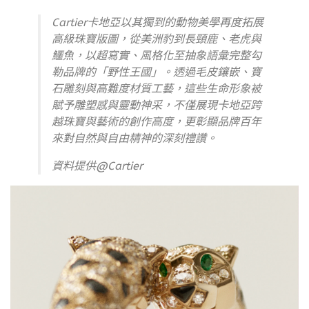
Cartier卡地亞以其獨到的動物美學再度拓展
高級珠寶版圖，從美洲豹到長頸鹿、老虎與
鱷魚，以超寫實、風格化至抽象語彙完整勾
勒品牌的「野性王國」。透過毛皮鑲嵌、寶
石雕刻與高難度材質工藝，這些生命形象被
賦予雕塑感與靈動神采，不僅展現卡地亞跨
越珠寶與藝術的創作高度，更彰顯品牌百年
來對自然與自由精神的深刻禮讚。
資料提供@Cartier