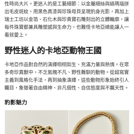
性時尚大片。更迷人的是工藝細節：以金屬細絲與縞瑪瑙拼
出毛皮斑紋，用黑色真漆與珍珠母貝呈現豹身光影，再加上
瑞士工坊以金箔、石化木與珍貴寶石雕刻出的立體輪廓，讓
每件珠寶都兼具雕塑感與生命力，也難怪卡地亞總能讓人一
看就愛上。
野性迷人的卡地亞動物王國
卡地亞作品對自然的演繹栩栩如生、充滿力量與熱情。在眾
多奇珍異獸中，不乏氣魄不凡、野性難馴的動物。從超寫實
主義到風格化手法，再到抽象演繹，這些動物形象始終引人
矚目，象徵著自由精神、非凡個性、自信態度與不羈天性。
豹影魅力