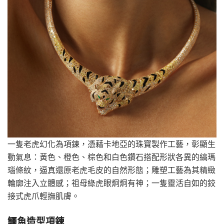
一隻老虎幻化為項鍊，憑藉卡地亞的珠寶製作工藝，彰顯生
動氣息：黃色、橙色、棕色和白色鑽石搭配形狀各異的縞瑪
瑙條紋，逼真還原老虎毛皮的自然形態；雕塑工藝為其精緻
輪廓注入立體感；祖母綠虎眼炯炯有神；一隻靈活自如的鉸
接式虎爪輕撫肌膚。
鱷魚造型項鍊