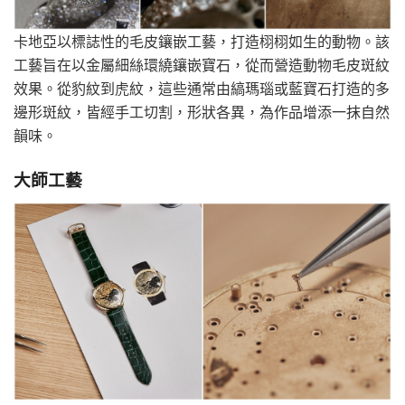
卡地亞以標誌性的毛皮鑲嵌工藝，打造栩栩如生的動物。該
工藝旨在以金屬細絲環繞鑲嵌寶石，從而營造動物毛皮斑紋
效果。從豹紋到虎紋，這些通常由縞瑪瑙或藍寶石打造的多
邊形斑紋，皆經手工切割，形狀各異，為作品增添一抹自然
韻味。
大師工藝