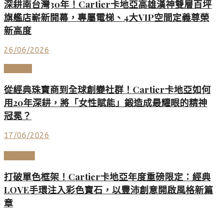
深耕南台灣30年！Cartier卡地亞高雄漢神雙層百坪
旗艦店嶄新開幕，專屬電梯、4大VIP空間定義尊榮
新高度
26/06/2026
LUXURY
從經典珠寶商到全球創變社群！Cartier卡地亞如何
用20年深耕，將「女性賦能」鍛造成最耀眼的精神
冠冕？
17/06/2026
頂級珠寶
打破單色框架！Cartier卡地亞年度重磅限定：經典
LOVE手環注入彩色寶石，以豐沛創意開啟風格新篇
章