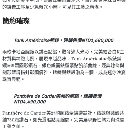
的鑲嵌工序至少耗時70小時，可見其工藝之精湛。
簡約璀璨
Tank Américaine腕錶，建議售價NTD1,680,000
兩款卡地亞腕錶以鑽石點綴，散發迷人光彩，完美結合白K金
材質與精緻比例，展現卓越品味。Tank Américaine腕錶鋪
鑲569顆圓形鑽石，銀色緞面錶盤緊貼腕部曲線，經典線條與
劍形藍鋼指針彰顯優雅，錶鍊與錶殼融為一體，成為迷你晚宴
珠寶典範。
Panthère de Cartier美洲豹腕錶，建議售價
NTD4,490,000
Panthère de Cartier美洲豹腕錶全鑲鑽設計，錶鍊與錶殼共
鋪730顆鑽石，如光瀑般點亮腕間，完美展現野性魅力與珠寶
工藝之美。