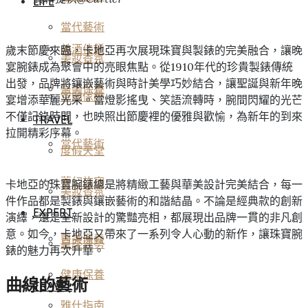
LIFE
當代藝術
美酒佳餚
歲末節慶來臨，卡地亞再次展現珠寶與製錶的完美融合，讓晚
美妝香氛
宴腕錶成為聚會中的亮眼焦點。從1910年代的珍貴製錶傳統
出發，品牌將鑲嵌藝術與時計美學巧妙結合，讓聖誕與新年晚
醫美保養
空間傢飾
宴增添華麗光采。當燈影搖曳、笑語流轉時，腕間閃耀的光芒
不僅記錄時間，也映照出節慶裡的優雅與歡愉，為新年的到來
TRAVEL
拉開精彩序幕。
當代藝術
度假天堂
夢幻旅宿
卡地亞的珠寶腕錶總是將精緻工藝與華美設計完美結合，每一
美妝香氛
件作品都是製錶與鑲嵌藝術的和諧結晶。不論是經典款的創新
EXPERT
演繹，還是全新設計的驚豔亮相，都展現出品牌一貫的非凡創
意。如今，卡地亞又帶來了一系列令人心動的新作，讓珠寶腕
醫美保養
星座運勢
錶的魅力再次升華。
健康保養
曲線的藝術
TRAVEL
雅仕指南