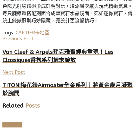
色陽光射線錶盤形成鮮明對比，增添層次感與現代精緻氣息。
每只腕錶還搭配刻面合成藍寶石水晶鏡面，宛如迷你寶石，傳
統上鍊錶冠則巧妙隱藏，讓設計更流暢精巧。
Tags:
CARTIER
卡地亞
Previous Post
Van Cleef & Arpels梵克雅寶經典重現！Les
Classiques香氛系列歲末綻放
Next Post
TITONI梅花錶Airmaster全金系列｜將黃金歲月凝聚
於腕間
Related
Posts
頂級珠寶