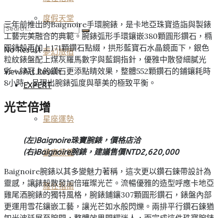
度假天堂
三年前推出的Baignoire手環腕錶，是卡地亞珠寶造詣與製錶
工藝完美融合的典範。腕錶弧形手環鑲嵌380顆圓形鑽石，橢
圓錶殼再加上171顆鑽石點綴，拱形藍寶石水晶鏡面下，銀色
No Result
夢幻旅宿
粒紋錶盤配上煤灰羅馬數字與藍鋼指針，優雅中散發細膩光
彩。錶冠上的鑽石更添點睛效果，整體552顆鑽石的鋪鑲耗時
View All Result
8小時，呈現出腕錶弧度與華美的極致平衡。
EXPERT
光芒倍增
星座運勢
(左)Baignoire珠寶腕錶，價格店洽
(右)Baignoire腕錶，建議售價NTD2,620,000
健康保養
Baignoire腕錶以其多變魅力著稱，這次更以鑽石鍊帶設計為
靈感，讓錶殼散發加倍璀璨光芒。流暢優雅的造型呼應卡地亞
雅仕指南
雞尾酒腕錶的獨特風格，腕錶鋪鑲307顆圓形鑽石，錶盤內部
更運用雪花鑲嵌工藝，讓光芒如水般閃爍。兩排平行鑽石鍊猶
如光波延展至腕間，整體效果閃耀迷人，而完成這件珠寶腕錶