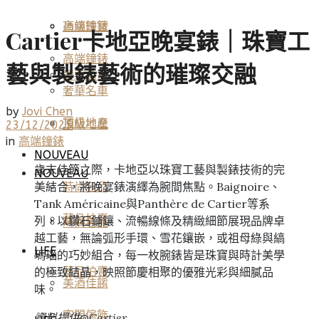
高端鐘錶
頂級珠寶
Cartier卡地亞晚宴錶｜珠寶工
高端鐘錶
藝與製錶藝術的璀璨交融
奢華名車
奢華名車
by
Jovi Chen
頂級地產
頂級地產
23/12/2025
in
高端鐘錶
NOUVEAU
歲末佳節之際，卡地亞以珠寶工藝與製錶技術的完
NOUVEAU
美結合，將晚宴錶演繹為腕間焦點。Baignoire、
時尚名品
Tank Américaine與Panthère de Cartier等系
藏品拍賣
列，以鑽石鋪鑲、流暢線條及精緻細節展現品牌卓
時尚名品
越工藝，無論弧形手環、雪花鑲嵌，或祖母綠與縞
LIFE
瑪瑙的巧妙組合，每一枚腕錶皆是珠寶與時計美學
的極致結晶，映照節慶相聚的優雅光彩與細膩品
藏品拍賣
美酒佳餚
味。
空間傢飾
資料提供@Cartier