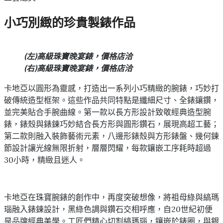
小巧別緻的珍貴製錶作品
(左)高級珠寶晚宴錶，價格店洽
(右)高級珠寶晚宴錶，價格店洽
卡地亞以圓形為靈感，打造出一系列小巧精緻的腕錶，巧妙打
破傳統造型框架。這些作品共同特點是纖細尺寸、全錶鑲鑽，
並完美貼合手腕曲線。第一款以長方形設計致敬經典造型腕
錶，錶殼與錶鍊巧妙結合長方形與圓形鑽石，展現高超工藝；
第二款則融入裝飾藝術元素，八邊形錶殼與方形錶盤、幾何鍊
節設計讓光線無限折射，層層閃耀，每款鑲嵌工序耗時超過
30小時，精緻且迷人。
卡地亞在珠寶腕錶的創作中，再度突破想像，將祖母綠與縞瑪
瑙融入錶鍊設計，黑綠色調與鑽石交相呼應，自20世紀初便
是品牌經典美學。工匠們精心切割縞瑪瑙，鑲嵌於錶圈，與銀