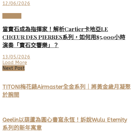
12/06/2026
頂級珠寶
當寶石成為指揮家！解析Cartier卡地亞LE
CHŒUR DES PIERRES系列，如何用85,000小時
演奏「寶石交響樂」？
13/05/2026
Load More
Next Post
TITONI梅花錶Airmaster全金系列｜將黃金歲月凝聚
於腕間
Qeelin以葫蘆為圓心書寫永恆！訴說Wulu Eternity
系列的新年寓意