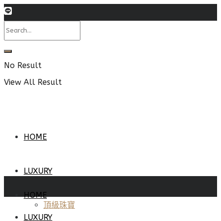
No Result
View All Result
HOME
LUXURY
HOME
頂級珠寶
LUXURY