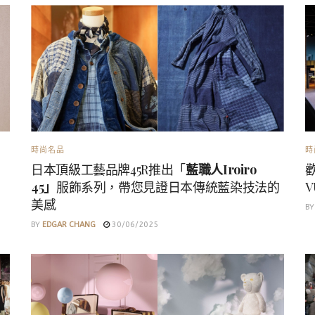
時尚名品
時
日本頂級工藝品牌45R推出「
藍職人Iroiro
45」
服飾系列，帶您見證日本傳統藍染技法的
V
美感
BY
BY
EDGAR CHANG
30/06/2025