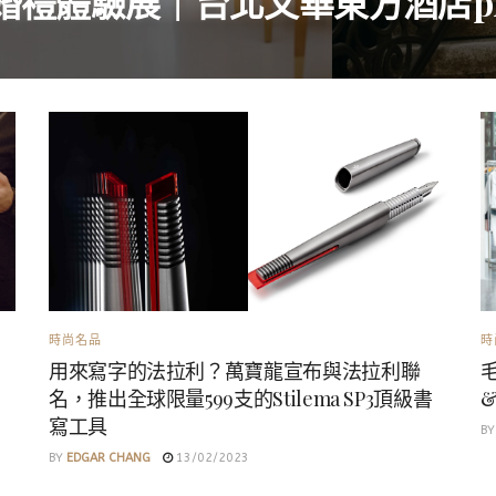
禮體驗展｜台北文華東方酒店pl
時尚名品
時
用來寫字的法拉利？萬寶龍宣布與法拉利聯
毛
名，推出全球限量599支的Stilema SP3頂級書
寫工具
BY
BY
EDGAR CHANG
13/02/2023