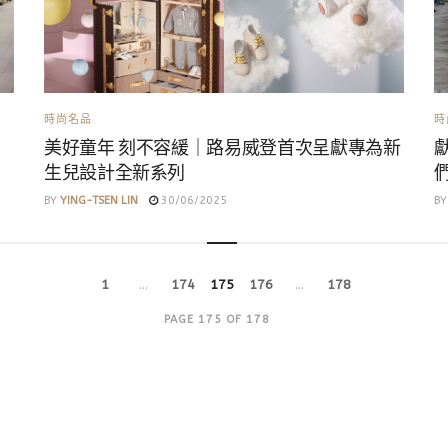
時尚名品
時
美好童年 刻不容緩｜路易威登首次呈獻專為新
生兒設計全新系列
們
BY
YING-TSEN LIN
30/06/2025
BY
1
…
174
175
176
…
178
PAGE 175 OF 178