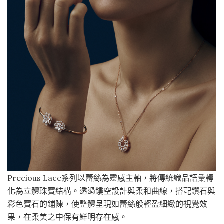
Precious Lace系列以蕾絲為靈感主軸，將傳統織品語彙轉
化為立體珠寶結構。透過鏤空設計與柔和曲線，搭配鑽石與
彩色寶石的鋪陳，使整體呈現如蕾絲般輕盈細緻的視覺效
果，在柔美之中保有鮮明存在感。