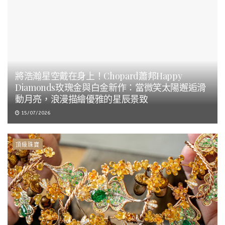
將浩瀚星空戴在身上！Chopard蕭邦Happy
Diamonds玫瑰金與白金新作：當微笑太陽邂逅滑
動月亮，浪漫描繪優雅的星辰景致
15/07/2026
頂級珠寶