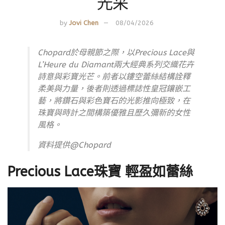
光采
by
Jovi Chen
08/04/2026
Chopard於母親節之際，以Precious Lace與
L’Heure du Diamant兩大經典系列交織花卉
詩意與彩寶光芒。前者以鏤空蕾絲結構詮釋
柔美與力量，後者則透過標誌性皇冠鑲嵌工
藝，將鑽石與彩色寶石的光影推向極致，在
珠寶與時計之間構築優雅且歷久彌新的女性
風格。
資料提供@Chopard
Precious Lace珠寶 輕盈如蕾絲