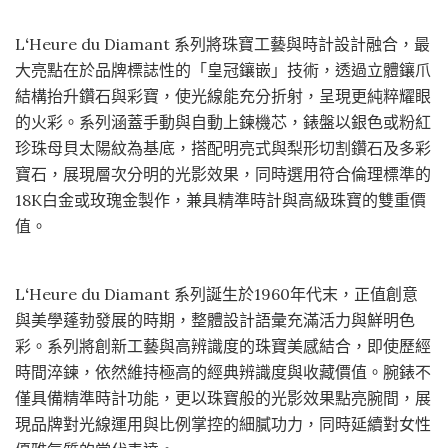
L
‘
Heure du Diamant 系列將珠寶工藝與時計設計融合，最
大亮點在於品牌標誌性的「皇冠鑲嵌」技術，透過立體鑲爪
結構抬升鑽石與彩寶，使光線能充分折射，呈現更純粹耀眼
的火彩。系列涵蓋手動與自動上鍊機芯，錶盤以銀色或粉紅
珍珠母貝太陽紋為基底，搭配明亮式與梨形切割鑽石及多彩
寶石，展現層次分明的光影效果，同時選用符合倫理標準的
18K白金或玫瑰金製作，兼具精準時計與高級珠寶的雙重價
值。
L
‘
Heure du Diamant 系列誕生於1960年代末，正值創意
與美學蓬勃發展的時期，整體設計語彙充滿活力與鮮明色
彩。系列將創新工藝與高辨識度的珠寶美感結合，即使歷經
時間淬鍊，依然維持極高的經典辨識度與收藏價值。腕錶不
僅具備精準時計功能，更以珠寶般的光影效果點亮腕間，展
現品牌對光線運用與比例掌控的細膩功力，同時延續對女性