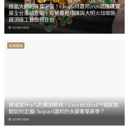
綠能大師的珠寶宇宙！Chopard蕭邦2026高級珠寶
展全台重磅登場，珍稀橡樹項鍊與大明火琺瑯腕
錶頂級工藝傲視登台
12/06/2026
高端鐘錶
硬度提升50%的賽道戰袍！Lucent Steel™獨家精
鋼如何定義Chopard蕭邦的永續奢華美學？
13/05/2026