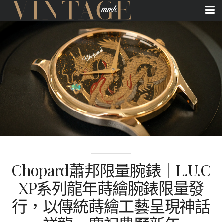
Chopard蕭邦限量腕錶｜L.U.C
XP系列龍年蒔繪腕錶限量發
行，以傳統蒔繪工藝呈現神話