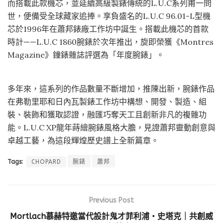
而搭載此款機芯，並延續高級製錶傳統的L.U.C系列甫一問
世，便備受全球藏家追捧。享負盛名的L.U.C 96.01-L型機
芯於1996年在蕭邦錶廠工作坊中誕生。搭載此機芯的首款
時計——L.U.C 1860腕錶於次年推出，旋即榮獲《Montres
Magazine》鐘錶雜誌評選為「年度腕錶」。
多年來，這系列的作品數量不斷增加，推陳出新，腕錶作品
在弗勒里耶和日內瓦製錶工作坊中構想、開發、製造、組
裝、裝飾和獲取認證，融匯巧奪天工且創新非凡的複雜功
能。L.U.C XP龍年蒔繪腕錶風格大膽，見證蕭邦靈動創意與
卓越工藝，為這段輝煌歷史譜上全新篇章。
Tags:
CHOPARD
腕錶
蕭邦
Previous Post
Mortlach慕赫特邀當代設計鬼才菲利浦・史塔克｜共創威