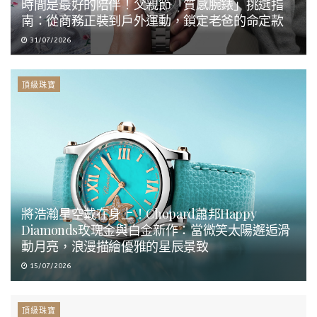
時間是最好的陪伴！父親節「質感腕錶」挑選指
南：從商務正裝到戶外運動，鎖定老爸的命定款
31/07/2026
頂級珠寶
將浩瀚星空戴在身上！Chopard蕭邦Happy
Diamonds玫瑰金與白金新作：當微笑太陽邂逅滑
動月亮，浪漫描繪優雅的星辰景致
15/07/2026
頂級珠寶