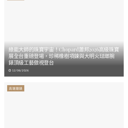
綠能大師的珠寶宇宙！Chopard蕭邦2026高級珠寶
展全台重磅登場，珍稀橡樹項鍊與大明火琺瑯腕
錶頂級工藝傲視登台
12/06/2026
高端鐘錶