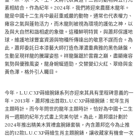
素相結合，作為紀年。2024年，我們將迎來農曆木龍年。
龍是中國十二生肖中最莊重威嚴的動物，通常也代表權力、
雍容之氣與蓬勃活力，而木龍則被視為環境的護佑之神，以
及與大自然和諧相處的象徵。這種鮮明特質，與蕭邦保護地
球，維護地球豐富資源與物種所傳達出的敬意不謀而合。為
此，蕭邦委託日本漆藝大師打造色澤濃重典雅的黑色錶盤，
生動呈現祥龍的騰躍姿態。祥龍盤踞於雲霧之巔，盡顯雍容
氣勢與優雅風姿，龍身蜿蜒遒勁，交替變幻火紅、翠綠與金
黃色澤，格外引人矚目。
今年，L.U.C XP蒔繪腕錶系列亦迎來其具有里程碑意義的一
年。2013年，蕭邦推出首款L.U.C XP蒔繪腕錶：蛇年生肖
主題時計。而今年問世的龍年主題時計，恰好為中國十二生
肖一週期的紀年方式畫上完美句號。為此，蕭邦還計劃於
2024年推出精美木質禮盒腕錶套裝，內含蕭邦迄今為止推
出的12款L.U.C XP蒔繪生肖主題腕錶，讓收藏家有機會一次