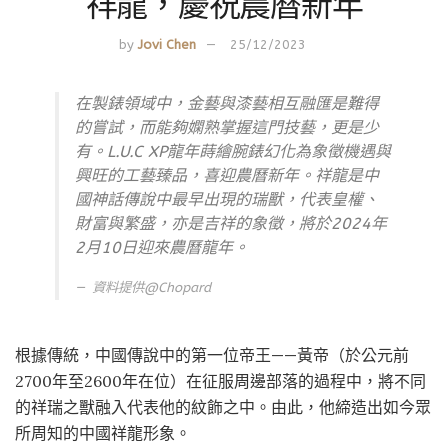
祥龍，慶祝農曆新年
by
Jovi Chen
25/12/2023
在製錶領域中，金藝與漆藝相互融匯是難得
的嘗試，而能夠嫻熟掌握這門技藝，更是少
有。L.U.C XP龍年蒔繪腕錶幻化為象徵機遇與
興旺的工藝臻品，喜迎農曆新年。祥龍是中
國神話傳說中最早出現的瑞獸，代表皇權、
財富與繁盛，亦是吉祥的象徵，將於2024年
2月10日迎來農曆龍年。
資料提供@
Chopard
根據傳統，中國傳說中的第一位帝王——黃帝（於公元前
2700年至2600年在位）在征服周邊部落的過程中，將不同
的祥瑞之獸融入代表他的紋飾之中。由此，他締造出如今眾
所周知的中國祥龍形象。