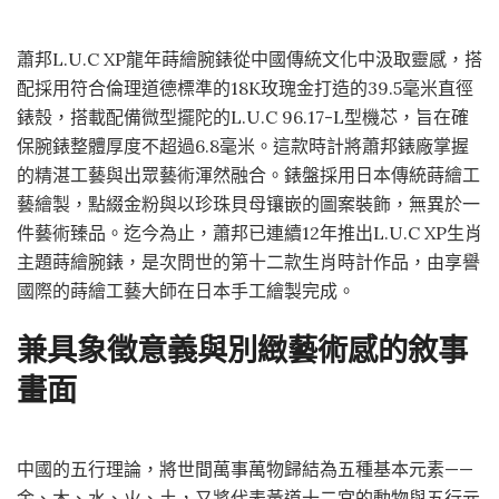
蕭邦L.U.C XP龍年蒔繪腕錶從中國傳統文化中汲取靈感，搭
配採用符合倫理道德標準的18K玫瑰金打造的39.5毫米直徑
錶殼，搭載配備微型擺陀的L.U.C 96.17-L型機芯，旨在確
保腕錶整體厚度不超過6.8毫米。這款時計將蕭邦錶廠掌握
的精湛工藝與出眾藝術渾然融合。錶盤採用日本傳統蒔繪工
藝繪製，點綴金粉與以珍珠貝母镶嵌的圖案裝飾，無異於一
件藝術臻品。迄今為止，蕭邦已連續12年推出L.U.C XP生肖
主題蒔繪腕錶，是次問世的第十二款生肖時計作品，由享譽
國際的蒔繪工藝大師在日本手工繪製完成。
兼具象徵意義與別緻藝術感的敘事
畫面
中國的五行理論，將世間萬事萬物歸結為五種基本元素——
金、木、水、火、土，又將代表黃道十二宮的動物與五行元