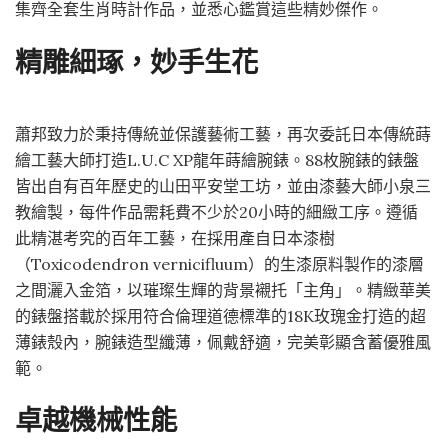
集齊全套生肖時計作品，並悉心鑑賞這些精妙傑作。
精雕細琢，妙手生花
蕭邦致力於秉持傳統並保護藝術工藝，再次委託日本傳統蒔
繪工藝大師打造L.U.C XP龍年蒔繪腕錶。88枚腕錶的錶盤
皆出自有百年歷史的山田平安堂工坊，並由漆藝大師小泉三
教繪製，每件作品需耗費不少於20小時的細緻工序。遵循
此精湛考究的百年工藝，在採用產自日本漆樹
（Toxicodendron vernicifluum）的生漆原料製作的漆層
之間灑入金箔，以璀璨生輝的背景襯托「主角」。精緻華美
的錶盤搭載於採用符合倫理道德標準的18K玫瑰金打造的超
薄錶殼內，腕錶造型纖薄，佩戴舒適，完美彰顯含蓄優雅風
範。
卓越機械性能