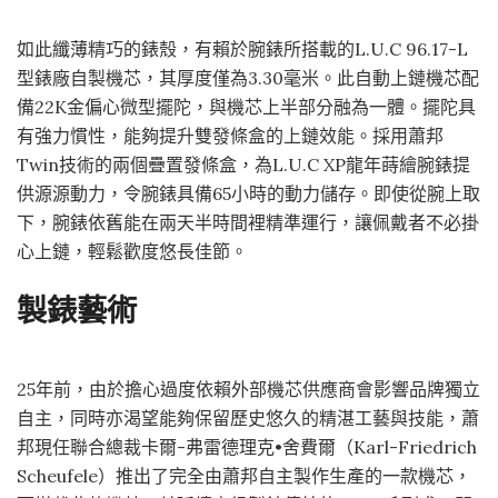
如此纖薄精巧的錶殼，有賴於腕錶所搭載的L.U.C 96.17-L
型錶廠自製機芯，其厚度僅為3.30毫米。此自動上鏈機芯配
備22K金偏心微型擺陀，與機芯上半部分融為一體。擺陀具
有強力慣性，能夠提升雙發條盒的上鏈效能。採用蕭邦
Twin技術的兩個疊置發條盒，為L.U.C XP龍年蒔繪腕錶提
供源源動力，令腕錶具備65小時的動力儲存。即使從腕上取
下，腕錶依舊能在兩天半時間裡精準運行，讓佩戴者不必掛
心上鏈，輕鬆歡度悠長佳節。
製錶藝術
25年前，由於擔心過度依賴外部機芯供應商會影響品牌獨立
自主，同時亦渴望能夠保留歷史悠久的精湛工藝與技能，蕭
邦現任聯合總裁卡爾-弗雷德理克•舍費爾（Karl-Friedrich
Scheufele）推出了完全由蕭邦自主製作生產的一款機芯，