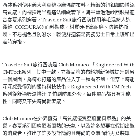
西裝系列使用義大利真絲亞麻混紡布料，精緻的鈕釦細節增添
高質感，內裡採用半襯造法細緻奢華。海軍藍泡泡紗西裝是適
合春夏系列穿著，Traveler Suit旅行西裝採用羊毛混紡人造
纖維-CORDURA® 面料製成，材質硬挺高耐磨、防皺抗撕
裂、不易褪色且防潑水，輕便舒適滿足商務男士日常上班和出
差時穿搭。
Traveler Suit旅行西裝是 Club Monaco 「Engineered With
CMTech系列」其中一款。它將品牌的布料創新領域提升到另
一個層面，為精心打造的產品注入了一種看不到，但穿上時能
深深感受得到的獨特科技技術。Engineered With CMTech
系列從舒適吸濕排汗 T 恤到防風外套，每件單品都具有功能
性，同時又不失時尚輕奢感。
Club Monaco在外界擁有「高質感優質亞麻面料單品」的美
譽。春夏系列因應逐漸悶熱的天氣，以及許多想要在假期出遊
的消費者，推出了許多設計簡約且時尚的亞麻面料男女裝單