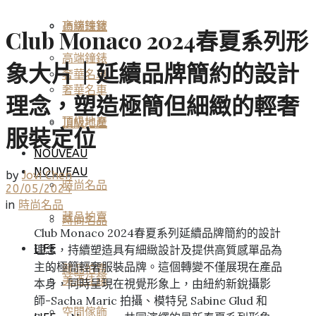
高端鐘錶
頂級珠寶
Club Monaco 2024春夏系列形
高端鐘錶
象大片｜延續品牌簡約的設計
奢華名車
奢華名車
理念，塑造極簡但細緻的輕奢
頂級地產
頂級地產
服裝定位
NOUVEAU
NOUVEAU
by
Jovi Chen
時尚名品
20/05/2024
in
時尚名品
藏品拍賣
時尚名品
Club Monaco 2024春夏系列延續品牌簡約的設計
LIFE
理念，持續塑造具有細緻設計及提供高質感單品為
主的極簡輕奢服裝品牌。這個轉變不僅展現在產品
藏品拍賣
美酒佳餚
本身，同時呈現在視覺形象上，由紐約新銳攝影
師-Sacha Maric 拍攝、模特兒 Sabine Glud 和
空間傢飾