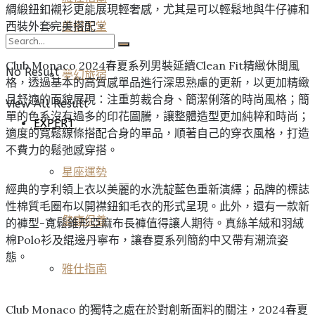
綢緞鈕釦襯衫更能展現輕奢感，尤其是可以輕鬆地與牛仔褲和
西裝外套完美搭配。
度假天堂
Club Monaco 2024春夏系列男裝延續Clean Fit精緻休閒風
No Result
夢幻旅宿
格，透過基本的高質感單品進行深思熟慮的更新，以更加精緻
且舒適的面貌展現：注重剪裁合身、簡潔俐落的時尚風格；簡
View All Result
單的色系沒有過多的印花圖騰，讓整體造型更加純粹和時尚；
EXPERT
適度的寬鬆線條搭配合身的單品，順著自己的穿衣風格，打造
不費力的鬆弛感穿搭。
星座運勢
經典的亨利領上衣以美麗的水洗靛藍色重新演繹；品牌的標誌
性棉質毛圈布以開襟鈕釦毛衣的形式呈現。此外，還有一款新
健康保養
的褲型-寬鬆錐形亞麻布長褲值得讓人期待。真絲羊絨和羽絨
棉Polo衫及緄邊丹寧布，讓春夏系列簡約中又帶有潮流姿
態。
雅仕指南
Club Monaco 的獨特之處在於對創新面料的關注，2024春夏