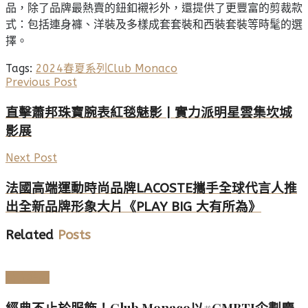
品，除了品牌最熱賣的鈕釦襯衫外，還提供了更豐富的剪裁款
式：包括連身褲、洋裝及多樣成套套裝和西裝套裝等時髦的選
擇。
Tags:
2024春夏系列
Club Monaco
Previous Post
直擊蕭邦珠寶腕表紅毯魅影 | 實力派明星雲集坎城
影展
Next Post
法國高端運動時尚品牌LACOSTE攜手全球代言人推
出全新品牌形象大片《PLAY BIG 大有所為》
Related
Posts
時尚名品
經典不止於服飾！Club Monaco以#CMBTI企劃慶