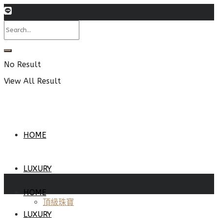
No Result
View All Result
HOME
LUXURY
HOME
頂級珠寶
LUXURY