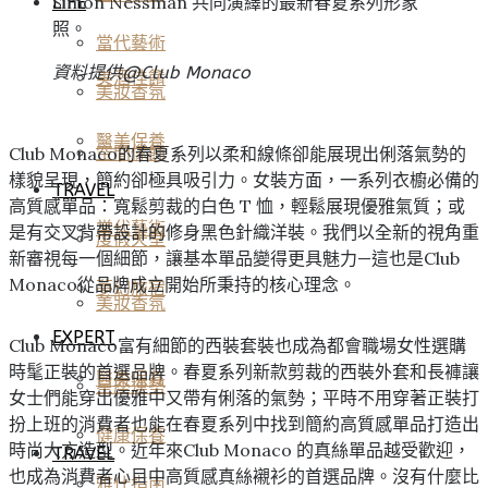
Simon Nessman 共同演繹的最新春夏系列形象
LIFE
照。
當代藝術
資料提供@
Club Monaco
美酒佳餚
美妝香氛
醫美保養
Club Monaco的春夏系列以柔和線條卻能展現出俐落氣勢的
空間傢飾
樣貌呈現，簡約卻極具吸引力。女裝方面，一系列衣櫥必備的
TRAVEL
高質感單品：寬鬆剪裁的白色 T 恤，輕鬆展現優雅氣質；或
當代藝術
是有交叉背帶設計的修身黑色針織洋裝。我們以全新的視角重
度假天堂
新審視每一個細節，讓基本單品變得更具魅力—這也是Club
Monaco從品牌成立開始所秉持的核心理念。
夢幻旅宿
美妝香氛
EXPERT
Club Monaco富有細節的西裝套裝也成為都會職場女性選購
時髦正裝的首選品牌。春夏系列新款剪裁的西裝外套和長褲讓
醫美保養
星座運勢
女士們能穿出優雅中又帶有俐落的氣勢；平時不用穿著正裝打
扮上班的消費者也能在春夏系列中找到簡約高質感單品打造出
健康保養
時尚大方造型。近年來Club Monaco 的真絲單品越受歡迎，
TRAVEL
也成為消費者心目中高質感真絲襯衫的首選品牌。沒有什麼比
雅仕指南