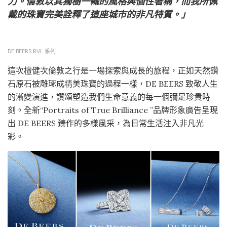
力。倫敦以其獨樹一幟的風格與個性著稱，而我所佩
戴的珠寶完美詮釋了這座城市的非凡特質。」
DE BEERS RVL 系列
這次檀健次倫敦之行是一場探索與成長的旅程，正如天然鑽
石原石被雕琢成精美珠寶的過程一樣，DE BEERS 致敬人生
的漸變演進，讚頌塑造我們生命意義的每一個彌足珍貴時
刻。全新“Portraits of True Brilliance ”品牌形象廣告呈現
出 DE BEERS 臻作的多樣風采，為日常生活注入非凡光
彩。