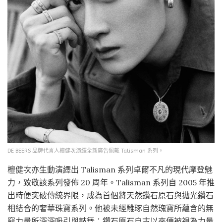
DE BEERS 品牌代言人檀健次演繹全新廣告佩戴 Talisman 系列。
檀健次亦生動演繹出 Talisman 系列卓爾不凡的現代摩登魅
力，致敬該系列發佈 20 周年。Talisman 系列自 2005 年推
出時便突破傳統界限，成為首個將天然鑽石原石與拋光鑽石
相結合的奢華珠寶系列。他被未經雕琢自然瑰寶所蘊含的無
窮力量所深深吸引與鼓舞：鑽石原石自古以來便被視為力量