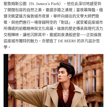
聖詹姆斯公園（St. James’s Park），他在此深切地感受到
了開闊包容的自然之美，靈感亦隨之湧現；當夜幕降臨，檀
健次眺望遠方倫敦城市夜景，舉杯向過往的文學大師們致
敬，與他們進行一場穿越時空的「對話」，感受著這座城市
所傳遞的前瞻精神與文化底蘊。倫敦的歷史傳承與現代活力
交相輝映，讓他沉醉其中，靈感如泉湧般迸發——正如倫敦
這座城市獨特的魅力，亦塑造了 DE BEERS 的非凡設計哲
學。