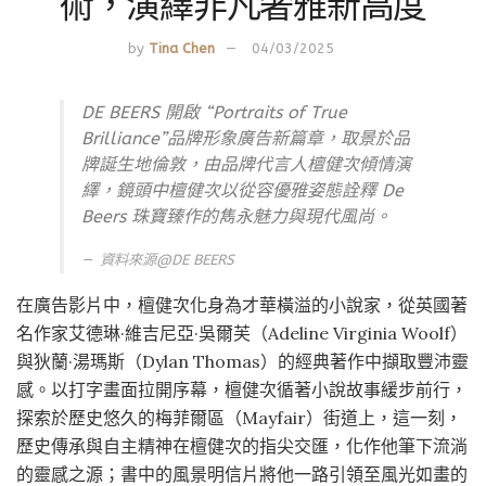
術，演繹非凡奢雅新高度
by
Tina Chen
04/03/2025
DE BEERS 開啟 “Portraits of True
Brilliance”品牌形象廣告新篇章，取景於品
牌誕生地倫敦，由品牌代言人檀健次傾情演
繹，鏡頭中檀健次以從容優雅姿態詮釋 De
Beers 珠寶臻作的雋永魅力與現代風尚。
資料來源@DE BEERS
在廣告影片中，檀健次化身為才華橫溢的小說家，從英國著
名作家艾德琳·維吉尼亞·吳爾芙（Adeline Virginia Woolf）
與狄蘭·湯瑪斯（Dylan Thomas）的經典著作中擷取豐沛靈
感。以打字畫面拉開序幕，檀健次循著小說故事緩步前行，
探索於歷史悠久的梅菲爾區（Mayfair）街道上，這一刻，
歷史傳承與自主精神在檀健次的指尖交匯，化作他筆下流淌
的靈感之源；書中的風景明信片將他一路引領至風光如畫的