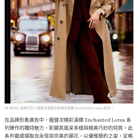
DE BEERS 品牌代言人檀健次演繹全新廣告佩戴 Enchanted Lotus 系列。
在品牌形象廣告中，檀健次精彩演繹 Enchanted Lotus 系
列臻作的獨特魅力，彰顯其風采多樣與精美巧妙的特質。此
系列靈感擷取自永恆與完美的蓮花，以優雅簡約之姿，定格