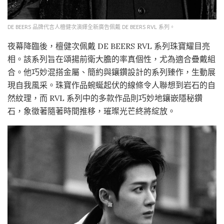
DE BEERS 品牌代言人檀健次演繹全新廣告佩戴 DE BEERS RVL 系列。
夜幕降臨後，檀健次佩戴 DE BEERS RVL 系列珠寶耀目亮
相。該系列旨在頌揚前衛大膽的率真個性，尤為適合疊戴組
合。他巧妙混搭金屬、簡約與鑲鑽設計的系列臻作，生動展
現自我風采。珠寶作品蜿蜒起伏的線條令人聯想到岩石的自
然紋理，而 RVL 系列中的多款作品則巧妙地鑲嵌隱秘鑽
石，象徵著隨著時間推移，璀璨光芒終將綻放。