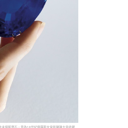
0克拉斯里蘭卡未燒藍寶石，曾為18世紀俄羅斯女皇凱薩琳大帝收藏