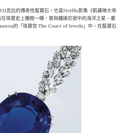
顆重達331克拉的傳奇性藍寶石，也是Netflix影集《凱薩琳大帝
寶石在珠寶史上獨樹一幟，曾與鐵達尼號中的海洋之星 – 霍
ston的「珠寶宮 The Court of Jewels」中，在藍寶石