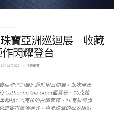
k 皇室珠寶亞洲巡迴展｜收藏
鉅作閃耀登台
11/12/2023
in
頂級珠寶
k 皇室珠寶亞洲巡迴展》將於明日開展，此次展出
therine the Great藍寶石、10克拉
重超過120克拉的白鑽套鍊、16克拉哥倫
pels梵克雅寶古董項鍊等，喜愛珠寶的藏家絕對