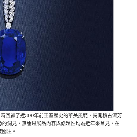
迴展》同時回顧了近300年前王室歷史的華美風範，揭開積古流芳
勢的洞見，無論是展品內容與話題性均為近年來首見，在
度關注。