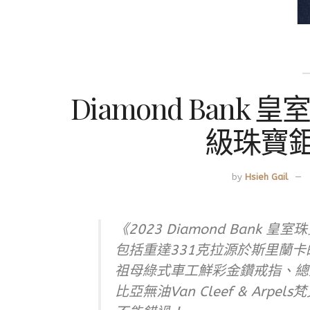
Diamond Ban
級珠寶
by
Hsieh Gail
《2023 Diamond Ban
包括重達331克拉源於斯里蘭卡的 Ca
祖母綠式車工鮮彩金鑽戒指、總
比亞無油Van Cleef & Ar