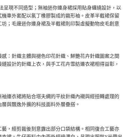
款綁法呈現不同造型；無袖迷你連身裙採用貼身纏繞設計，以
式機車外套配以氯丁橡膠製成的繭形袖。皮革半截裙保留
工坊；毛邊迷你連身裙及半截裙則印製虛擬動物皮毛創意
接感：針織主體與褪色印花針織、鮮艷花卉針織圖案之間
接縫設計的針織上衣，與手工花卉雪紡連衣裙相得益彰，
無袖連衣裙將貼合塔夫綢的平紋針織內襯與經扭轉處理的
內層與飄逸外擴的科技面料外層疊搭。
工藝，經剪裁後刻意露出部分口袋結構。相同復合工藝亦
連衣裙。牛仔面料由內而外經過漂白，呈現出服裝X光帶出