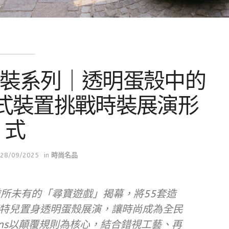
春夏時裝系列｜透明蛋殼中的
浸式裝置挑戰時裝展演形
式
28/09/2025
in
時尚名品
一場前所未有的「尋寶遊戲」揭幕，將55套造
特兒置身透明蛋殼展演，讓時尚成為全民
rtens以顛覆規則為核心，結合錯視工藝、再