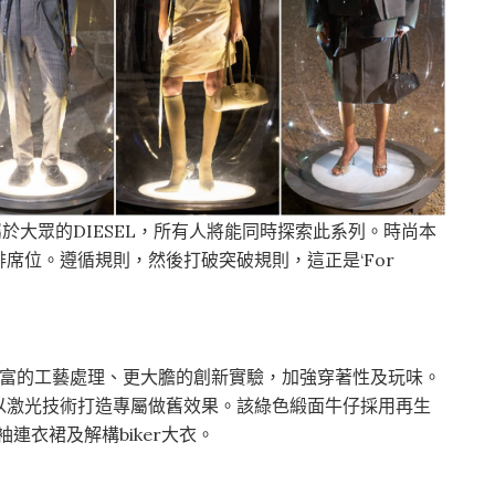
「這是屬於大眾的DIESEL，所有人將能同時探索此系列。時尚本
席位。遵循規則，然後打破突破規則，這正是‘For
更豐富的工藝處理、更大膽的創新實驗，加強穿著性及玩味。
以激光技術打造專屬做舊效果。該綠色緞面牛仔採用再生
袖連衣裙及解構biker大衣。