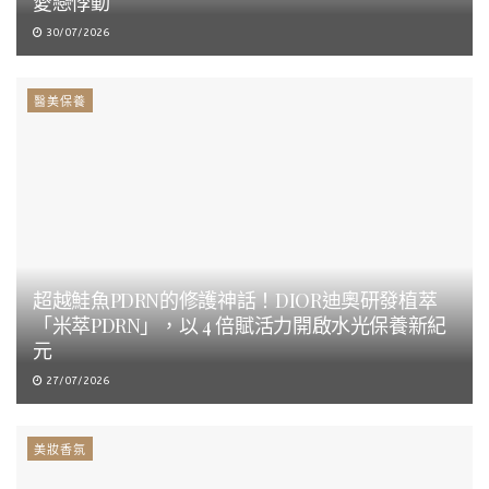
愛戀悸動
30/07/2026
醫美保養
超越鮭魚PDRN的修護神話！DIOR迪奧研發植萃
「米萃PDRN」，以 4 倍賦活力開啟水光保養新紀
元
27/07/2026
美妝香氛