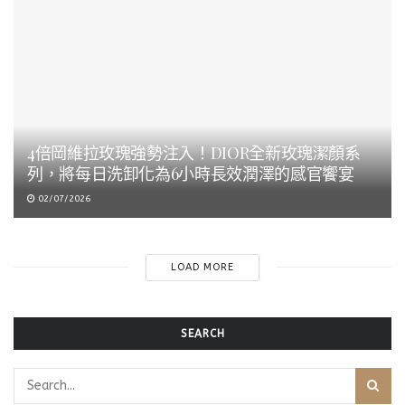
4倍岡維拉玫瑰強勢注入！DIOR全新玫瑰潔顏系
列，將每日洗卸化為6小時長效潤澤的感官饗宴
02/07/2026
LOAD MORE
SEARCH