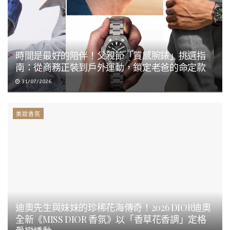
時間是最好的陪伴！父親節「質感腕錶」挑選指
南：從商務正裝到戶外運動，鎖定老爸的命定款
31/07/2026
美妝香氛
迪奧先生與妹妹的珍稀花海傳奇！2026 DIOR迪奧
全新《MISS DIOR 香氛》以「香草花香調」定格