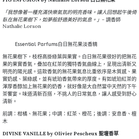
「我想像著一種充滿快樂氣氛的明亮香味。讓人回想起午後倚
臥在無花果樹下，如夢般舒適美好的氣息。」
– 調香師
Nathalie Lorson
Essential Parfums白日無花果淡香精
無花果樹下，枝枒高掛綠葉與果實。白日無花果很好的把無花
果的果實香氣，疊加在紅茶的獨特香氣曲線上，呈現出清新又
明亮的陽光感。這款香氣的無花果氣息比重依序是木質感、果
實奶感、葉綠感，並有琥珀香氣帶來的厚度。有如琥珀紅茶的
渾厚香醇加上無花果的奶香，就好像是大自然當中天然的下午
茶饗宴。味道清新百搭，不挑人的日常氣息，讓人感受到舒心
清新。
前調：柑橘、無花果；中調：紅茶、橙花；後調：安息香、檀
木
DIVINE VANILLE by Olivier Pescheux 聖壇香草