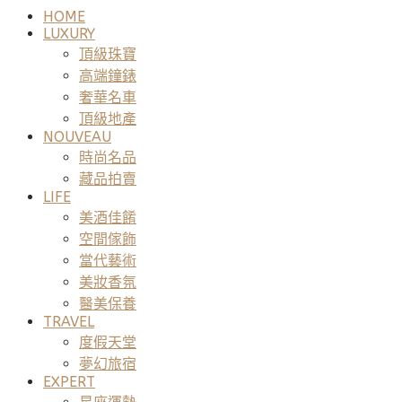
HOME
LUXURY
頂級珠寶
高端鐘錶
奢華名車
頂級地產
NOUVEAU
時尚名品
藏品拍賣
LIFE
美酒佳餚
空間傢飾
當代藝術
美妝香氛
醫美保養
TRAVEL
度假天堂
夢幻旅宿
EXPERT