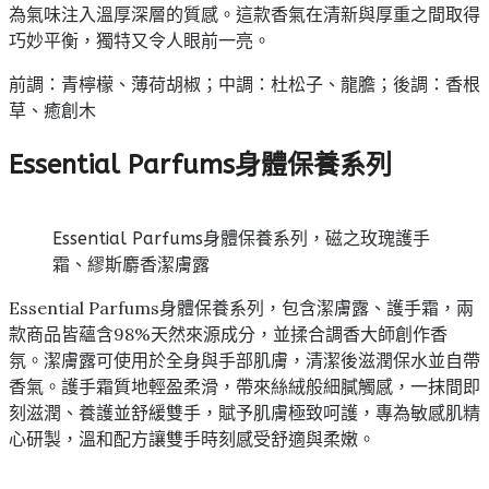
為氣味注入溫厚深層的質感。這款香氣在清新與厚重之間取得
巧妙平衡，獨特又令人眼前一亮。
前調：青檸檬、薄荷胡椒；中調：杜松子、龍膽；後調：香根
草、癒創木
Essential Parfums身體保養系列
Essential Parfums身體保養系列，磁之玫瑰護手
霜、繆斯麝香潔膚露
Essential Parfums身體保養系列，包含潔膚露、護手霜，兩
款商品皆蘊含98%天然來源成分，並揉合調香大師創作香
氛。潔膚露可使用於全身與手部肌膚，清潔後滋潤保水並自帶
香氣。護手霜質地輕盈柔滑，帶來絲絨般細膩觸感，一抹間即
刻滋潤、養護並舒緩雙手，賦予肌膚極致呵護，專為敏感肌精
心研製，溫和配方讓雙手時刻感受舒適與柔嫩。