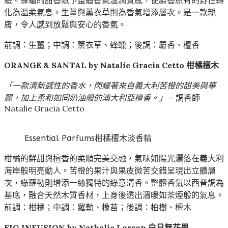
化為溫柔氣息。生薑與薰衣草則為香氣增添層次。是一款親
膚，令人感到放鬆與安心的香氣。
前調：生薑；中調：薰衣草、蜂蠟；後調：麝香、檀香
ORANGE & SANTAL by Natalie Gracia Cetto 柑橘檀木
「一款清新感性的香水，閃耀著來自義大利苦橙的甜美與華
麗，加上柔和如同奶油般的澳大利亞檀香。」
– 調香師
Natalie Gracia Cetto
Essential Parfums柑橘檀木淡香精
柑橘的鮮甜與檀香的柔順完美交融，氣味如陽光灑落在義大利
海岸般明亮動人。苦橙的果汁與果皮微苦交錯呈現出立體層
次，綠羅勒則增添一絲獨特的綠意清香。整體香氣以西普調為
基底，融合天然木質香材，上身後透出溫暖如茶煙般的氣息。
前調：柑橘；中調：羅勒、橡苔；後調：柏樹、檀木
FIG INFUSION by Nathalie Lorson 白日無花果