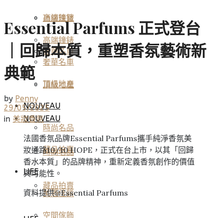
高端鐘錶
頂級珠寶
Essential Parfums 正式登台
高端鐘錶
｜回歸本質，重塑香氛藝術新
奢華名車
奢華名車
典範
頂級地產
頂級地產
by
Penny
NOUVEAU
29/05/2025
NOUVEAU
in
美妝香氛
時尚名品
法國香氛品牌Essential Parfums攜手純淨香氛美
妝通路10/10 HOPE，正式在台上市，以其「回歸
藏品拍賣
時尚名品
香水本質」的品牌精神，重新定義香氛創作的價值
LIFE
與可能性。
藏品拍賣
資料提供@Essential Parfums
美酒佳餚
空間傢飾