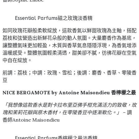
Essential Parfums磁之玫瑰淡香精
如同玫瑰花瓣般柔軟綻放，這款香氣以鮮甜玫瑰為主軸，搭配
荔枝和弦營造出新鮮花朵般的動人氛圍。大量麝香作為基底，
讓整體氣味更加輕盈，木質與香草氣息隱隱浮現，為香氣增添
溫暖感受。整體氛圍輕柔清透，甜美卻不膩，彷彿花瓣在空氣
中自在綻放。
前調：荔枝；中調：玫瑰、雪松；後調：麝香、香草、零陵香
豆
NICE BERGAMOTE by Antoine Maisondieu 香檸檬之最
「我想像這款香水是對卡拉布里亞佛手柑充滿活力的致敬，玫
瑰和茉莉花瓣與原木香材，在零陵香豆中逐漸軟化。」
– 調
香師Antoine Maisondieu
Essential Parfums香檸檬之最淡香精