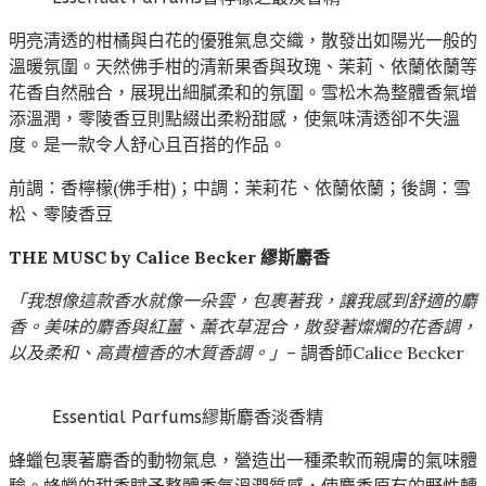
明亮清透的柑橘與白花的優雅氣息交織，散發出如陽光一般的
溫暖氛圍。天然佛手柑的清新果香與玫瑰、茉莉、依蘭依蘭等
花香自然融合，展現出細膩柔和的氛圍。雪松木為整體香氣增
添溫潤，零陵香豆則點綴出柔粉甜感，使氣味清透卻不失溫
度。是一款令人舒心且百搭的作品。
前調：香檸檬(佛手柑)；中調：茉莉花、依蘭依蘭；後調：雪
松、零陵香豆
THE MUSC by Calice Becker 繆斯麝香
「我想像這款香水就像一朵雲，包裹著我，讓我感到舒適的麝
香。美味的麝香與紅薑、薰衣草混合，散發著燦爛的花香調，
以及柔和、高貴檀香的木質香調。」
– 調香師Calice Becker
Essential Parfums繆斯麝香淡香精
蜂蠟包裹著麝香的動物氣息，營造出一種柔軟而親膚的氣味體
驗。蜂蠟的甜香賦予整體香氣溫潤質感，使麝香原有的野性轉