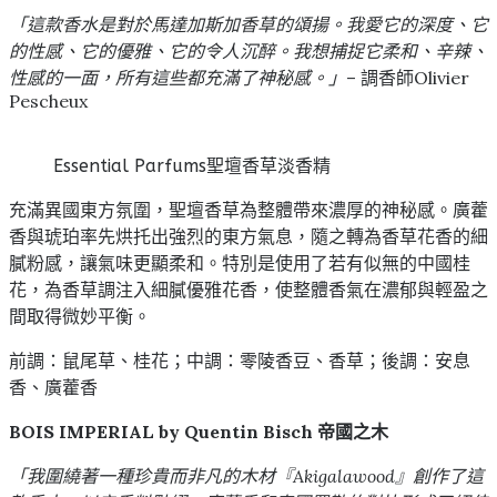
「這款香水是對於馬達加斯加香草的頌揚。我愛它的深度、它
的性感、它的優雅、它的令人沉醉。我想捕捉它柔和、辛辣、
性感的一面，所有這些都充滿了神秘感。」
– 調香師Olivier
Pescheux
Essential Parfums聖壇香草淡香精
充滿異國東方氛圍，聖壇香草為整體帶來濃厚的神秘感。廣藿
香與琥珀率先烘托出強烈的東方氣息，隨之轉為香草花香的細
膩粉感，讓氣味更顯柔和。特別是使用了若有似無的中國桂
花，為香草調注入細膩優雅花香，使整體香氣在濃郁與輕盈之
間取得微妙平衡。
前調：鼠尾草、桂花；中調：零陵香豆、香草；後調：安息
香、廣藿香
BOIS IMPERIAL by Quentin Bisch 帝國之木
「我圍繞著一種珍貴而非凡的木材『Akigalawood』創作了這