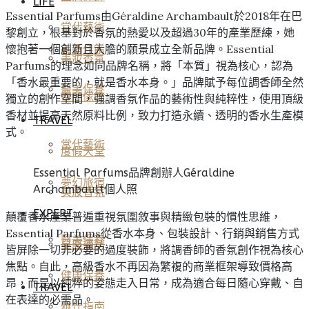
LIFE
Essential Parfums由Géraldine Archambault於2018年在巴
當代藝術
黎創立，根基對於香氛的熱愛以及超過30年的產業歷練，她
懷抱著一個創新且大膽的願景成立全新品牌。Essential
美酒佳餚
美妝香氛
Parfums的理念如同品牌名稱，將「本質」視為核心，認為
「香水最重要的，就是香水本身。」品牌賦予每位調香師全然
醫美保養
空間傢飾
獨立的創作空間，強調香氛作品的藝術性與純粹性，使用頂級
香材並提高天然原料比例，致力打造永續、透明的香水生產模
TRAVEL
式。
當代藝術
度假天堂
Essential Parfums品牌創辦人Géraldine
夢幻旅宿
Archambault個人照
美妝香氛
EXPERT
顛覆香水產業普遍重視氛圍敘事與精緻包裝的慣性思維，
Essential Parfums從香水本身、包裝設計、行銷與銷售方式
醫美保養
星座運勢
皆屏除一切非必要的過度裝飾，將調香師的香氛創作視為核心
焦點。自此，高級香水不再因為繁複的商業框架導致價格高
健康保養
昂，而是以純粹的姿態走入日常，成為適合每日隨心穿戴、自
TRAVEL
在表達的必需品。
雅仕指南