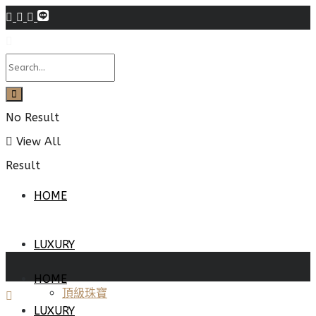
No Result
View All
Result
HOME
LUXURY
HOME
頂級珠寶
LUXURY