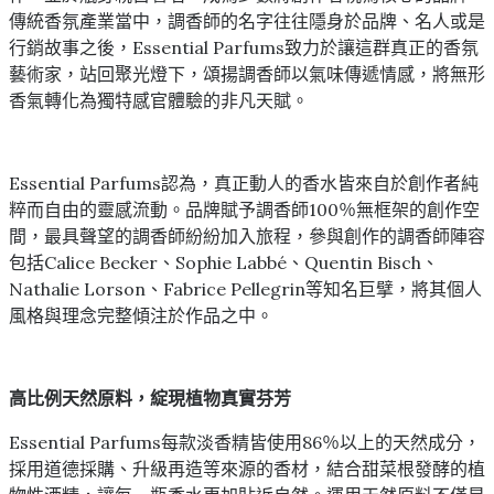
傳統香氛產業當中，調香師的名字往往隱身於品牌、名人或是
行銷故事之後，Essential Parfums致力於讓這群真正的香氛
藝術家，站回聚光燈下，頌揚調香師以氣味傳遞情感，將無形
香氣轉化為獨特感官體驗的非凡天賦。
Essential Parfums認為，真正動人的香水皆來自於創作者純
粹而自由的靈感流動。品牌賦予調香師100％無框架的創作空
間，最具聲望的調香師紛紛加入旅程，參與創作的調香師陣容
包括Calice Becker、Sophie Labbé、Quentin Bisch、
Nathalie Lorson、Fabrice Pellegrin等知名巨擘，將其個人
風格與理念完整傾注於作品之中。
高比例天然原料，綻現植物真實芬芳
Essential Parfums每款淡香精皆使用86％以上的天然成分，
採用道德採購、升級再造等來源的香材，結合甜菜根發酵的植