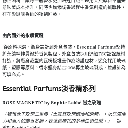
物性酒精，讓每一瓶香水更加貼近自然。運用天然原料不僅是
意味著成本提升，同時也增添調香過程中香氣創造的挑戰性，
在在彰顯調香師的獨到匠藝。
由內而外的永續實踐
從原料揀選、瓶身設計到外盒包裝，Essential Parfums堅持
將永續精神貫徹於香氛製程。外盒包裝採用通過FSC認證紙材
打造，將瓶身裁型的瓦楞板堆疊作為防護包材，避免採用玻璃
紙、塑膠等原料。香水瓶身結合25%再生玻璃製成，並設計為
可填充式。
Essential Parfums淡香精系列
ROSE MAGNETIC by Sophie Labbé 磁之玫瑰
「我想像了玫瑰二重奏（土耳其玫瑰精油和原精），以充滿活
力和迷人的麝香基調，表達這種花的多樣性和性感。」
– 調
香師Sophie Labbé