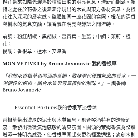
橙花帶來如陽光灑落於柑橘田般的明亮氣息，清新而飽滿。獨
特之處在於花香之後漸漸浮現出的木質與東方香材氣息，為橙
花注入深沉的層次感。整體如同一座花園的寫照，橙花的清香
與樹木的氣息交融，讓香氣在明亮與靜謐之間流轉。
前調：粉紅胡椒、黑胡椒、薑黃葉、生薑；中調：茉莉、橙
花；
後調：香根草、檀木、安息香
MON VETIVER by Bruno Jovanovic 我的香根草
「我想以香根草和琴酒為基調，散發現代優雅氣息的香水。一
場個性的邂逅，融合木質與芳草植物的韻味。」
– 調香師
Bruno Jovanovic
Essential Parfums我的香根草淡香精
香根草帶出濃厚的泥土與木質氣息，融合琴酒特有的清新酒
感，散發出微微氣泡感般的清爽氛圍。開頭的萊姆香氣為整體
增添一抹明亮感受，使香根草聞起來更為輕盈通透；癒創木則