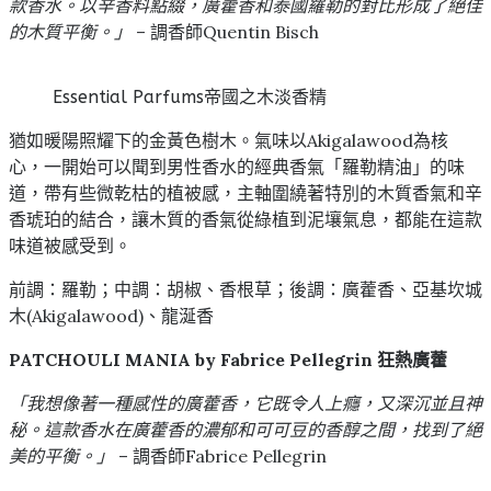
款香水。以辛香料點綴，廣藿香和泰國羅勒的對比形成了絕佳
的木質平衡。」
– 調香師Quentin Bisch
Essential Parfums帝國之木淡香精
猶如暖陽照耀下的金黃色樹木。氣味以Akigalawood為核
心，一開始可以聞到男性香水的經典香氣「羅勒精油」的味
道，帶有些微乾枯的植被感，主軸圍繞著特別的木質香氣和辛
香琥珀的結合，讓木質的香氣從綠植到泥壤氣息，都能在這款
味道被感受到。
前調：羅勒；中調：胡椒、香根草；後調：廣藿香、亞基坎城
木(Akigalawood)、龍涎香
PATCHOULI MANIA by Fabrice Pellegrin 狂熱廣藿
「我想像著一種感性的廣藿香，它既令人上癮，又深沉並且神
秘。這款香水在廣藿香的濃郁和可可豆的香醇之間，找到了絕
美的平衡。」
– 調香師Fabrice Pellegrin