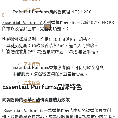
度假天堂
Essential Parfums典藏香氛組 NT$1,200
Essential Parfums全系列香氛作品，即日起於10/10 HOPE
夢幻旅宿
門市以及官網上市，完整品項如下：
No Result
．10款淡香精系列：均提供100ml與10ml規格。
．典藏香氛組：10款淡香精各2ml，適合入門體驗。
EXPERT
View All Result
．身體保養系列：5款香氛潔膚露、3款香氛護手霜。
星座運勢
Essential Parfums香氛潔膚露，可使用於全身與
手部肌膚，清潔後滋潤保水並自帶香氣。
健康保養
Essential Parfums品牌特色
向調香師的才華、熱情與創造力致敬
雅仕指南
Essential Parfums每一款香氛作品皆由知名調香師獨立創
作，並於瓶身親自署名，成為少數將創作者視為核心的品牌。