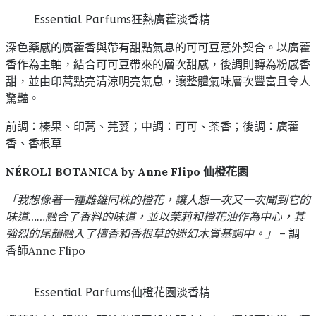
Essential Parfums狂熱廣藿淡香精
深色藥感的廣藿香與帶有甜點氣息的可可豆意外契合。以廣藿
香作為主軸，結合可可豆帶來的層次甜感，後調則轉為粉感香
甜，並由印蒿點亮清涼明亮氣息，讓整體氣味層次豐富且令人
驚豔。
前調：榛果、印蒿、芫荽；中調：可可、茶香；後調：廣藿
香、香根草
NÉROLI BOTANICA by Anne Flipo 仙橙花園
「我想像著一種雌雄同株的橙花，讓人想一次又一次聞到它的
味道……融合了香料的味道，並以茉莉和橙花油作為中心，其
強烈的尾韻融入了檀香和香根草的迷幻木質基調中。」
– 調
香師Anne Flipo
Essential Parfums仙橙花園淡香精