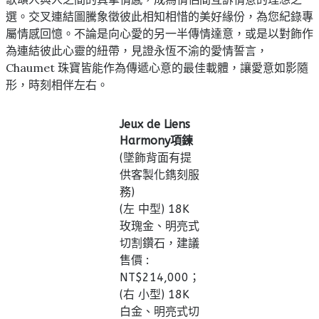
選。交叉連結圖騰象徵彼此相知相惜的美好緣份，為您紀錄專
屬情感回憶。不論是向心愛的另一半傳情達意，或是以對飾作
為連結彼此心靈的紐帶，見證永恆不渝的愛情誓言，
Chaumet 珠寶皆能作為傳遞心意的最佳載體，讓愛意如影隨
形，時刻相伴左右。
Jeux de Liens
Harmony項鍊
(墜飾背面有提
供客製化鐫刻服
務)
(左 中型) 18K
玫瑰金、明亮式
切割鑽石，建議
售價 :
NT$‌214,000；
(右 小型) 18K
白金、明亮式切