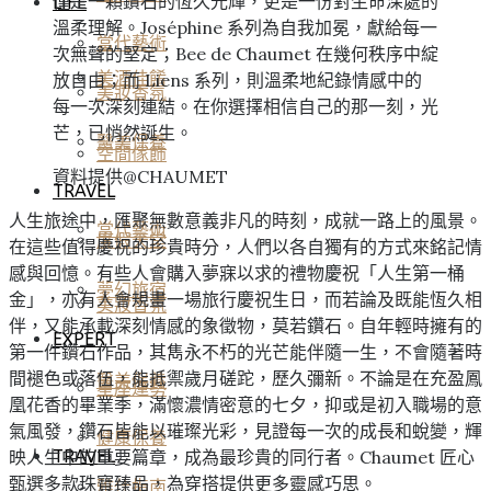
僅是一顆鑽石的恆久光輝，更是一份對生命深處的
LIFE
溫柔理解。Joséphine 系列為自我加冕，獻給每一
當代藝術
次無聲的堅定；Bee de Chaumet 在幾何秩序中綻
美酒佳餚
放自由；而 Liens 系列，則溫柔地紀錄情感中的
美妝香氛
每一次深刻連結。在你選擇相信自己的那一刻，光
芒，已悄然誕生。
醫美保養
空間傢飾
資料提供@CHAUMET
TRAVEL
人生旅途中，匯聚無數意義非凡的時刻，成就一路上的風景。
當代藝術
度假天堂
在這些值得慶祝的珍貴時分，人們以各自獨有的方式來銘記情
感與回憶。有些人會購入夢寐以求的禮物慶祝「人生第一桶
夢幻旅宿
金」，亦有人會規畫一場旅行慶祝生日，而若論及既能恆久相
美妝香氛
伴，又能承載深刻情感的象徵物，莫若鑽石。自年輕時擁有的
EXPERT
第一件鑽石作品，其雋永不朽的光芒能伴隨一生，不會隨著時
間褪色或落伍，能抵禦歲月磋跎，歷久彌新。不論是在充盈鳳
醫美保養
星座運勢
凰花香的畢業季，滿懷濃情密意的七夕，抑或是初入職場的意
氣風發，鑽石皆能以璀璨光彩，見證每一次的成長和蛻變，輝
健康保養
映人生中的重要篇章，成為最珍貴的同行者。Chaumet 匠心
TRAVEL
甄選多款珠寶臻品，為穿搭提供更多靈感巧思。
雅仕指南