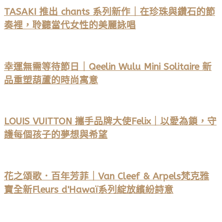
TASAKI 推出 chants 系列新作｜在珍珠與鑽石的節
奏裡，聆聽當代女性的美麗詠唱
幸運無需等待節日｜Qeelin Wulu Mini Solitaire 新
品重塑葫蘆的時尚寓意
LOUIS VUITTON 攜手品牌大使Felix｜以愛為鎖，守
護每個孩子的夢想與希望
花之頌歌．百年芳菲｜Van Cleef & Arpels梵克雅
寶全新Fleurs d'Hawaï系列綻放繽紛詩意