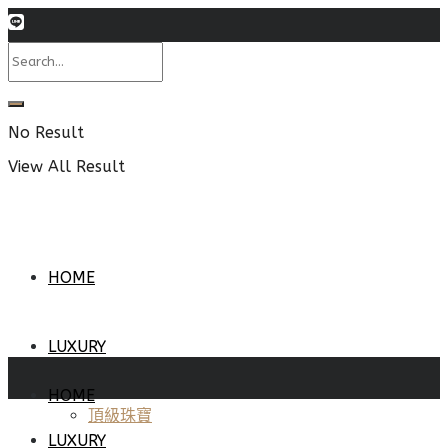
No Result
View All Result
HOME
LUXURY
HOME
頂級珠寶
LUXURY