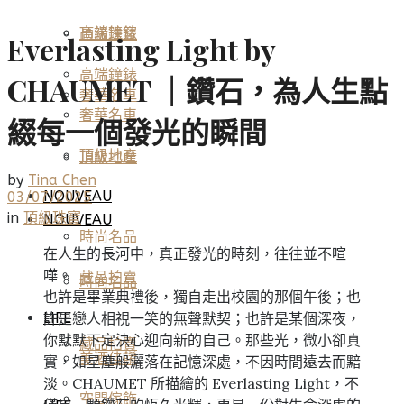
高端鐘錶
頂級珠寶
Everlasting Light by
高端鐘錶
CHAUMET ｜鑽石，為人生點
奢華名車
奢華名車
綴每一個發光的瞬間
頂級地產
頂級地產
by
Tina Chen
NOUVEAU
03/07/2025
in
頂級珠寶
NOUVEAU
時尚名品
在人生的長河中，真正發光的時刻，往往並不喧
嘩。
藏品拍賣
時尚名品
也許是畢業典禮後，獨自走出校園的那個午後；也
許是戀人相視一笑的無聲默契；也許是某個深夜，
LIFE
你默默下定決心迎向新的自己。那些光，微小卻真
藏品拍賣
美酒佳餚
實，如星塵般灑落在記憶深處，不因時間遠去而黯
淡。CHAUMET 所描繪的 Everlasting Light，不
空間傢飾