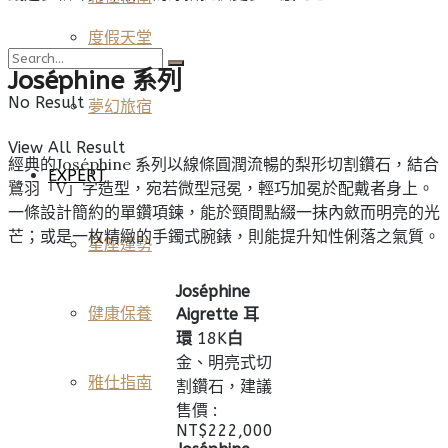
度假天堂
Joséphine 系列
No Result
夢幻旅宿
View All Result
經典的Joséphine 系列以線條圓潤流暢的梨形切割鑽石，結合
EXPERT
鷺羽「V」字造型，宛若微型冠冕，輕巧加冕於配戴者身上。
一條設計簡約的單鑽項鍊，能於頸間點綴一抹內斂而明亮的光
芒；或是一枚精緻的手鐲式腕錶，則能提升知性俐落之氣質。
星座運勢
Joséphine
健康保養
Aigrette 耳
環
18K
白
金、明亮式切
雅仕指南
割鑽石，建議
售價 :
NT$‌222,000