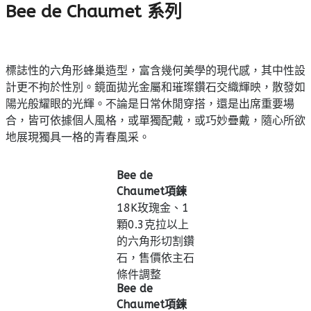
Bee de Chaumet 系列
標誌性的六角形蜂巢造型，富含幾何美學的現代感，其中性設
計更不拘於性別。鏡面拋光金屬和璀璨鑽石交織輝映，散發如
陽光般耀眼的光輝。不論是日常休閒穿搭，還是出席重要場
合，皆可依據個人風格，或單獨配戴，或巧妙疊戴，隨心所欲
地展現獨具一格的青春風采。
Bee de
Chaumet項鍊
18K玫瑰金、1
顆0.3克拉以上
的六角形切割鑽
石，售價依主石
條件調整
Bee de
Chaumet項鍊