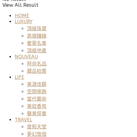
View All Result
HOME
LUXURY
頂級珠寶
高端鐘錶
奢華名車
頂級地產
NOUVEAU
時尚名品
藏品拍賣
LIFE
美酒佳餚
空間傢飾
當代藝術
美妝香氛
醫美保養
TRAVEL
度假天堂
夢幻旅宿