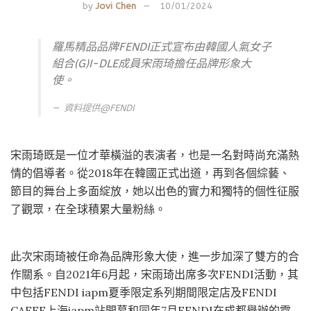
by
Jovi Chen
10/01/2024
羅馬精品品牌FENDI正式宣布由韓國人氣女子
組合(G)I-DLE成員宋雨琦擔任品牌形象大
使。
資料提供@
FENDI
宋雨琦既是一位才華橫溢的表演者，也是一名對時尚充滿熱
情的倡導者。從2018年在韓國正式出道，再到各個綜藝、
節目的舞台上多面綻放，她以出色的實力和獨特的個性征服
了觀眾，在全球積累大量粉絲。
此次宋雨琦被任命為品牌形象大使，進一步加深了雙方的合
作關系。自2021年6月起，宋雨琦出席多次FENDI活動，其
中包括FENDI iapm夏季限定系列期間限定店及FENDI
CAFFE上海iapm站開幕和同年7月FENDI在成都舉辦的霓