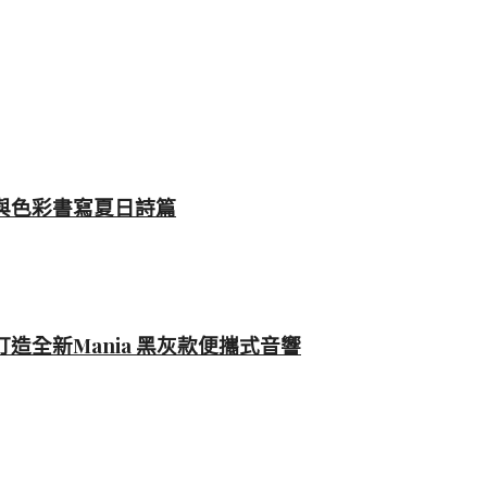
藝與色彩書寫夏日詩篇
T 打造全新Mania 黑灰款便攜式音響