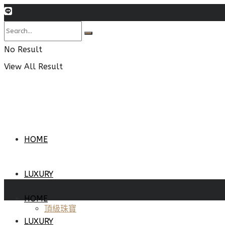
No Result
View All Result
HOME
LUXURY
HOME
頂級珠寶
LUXURY