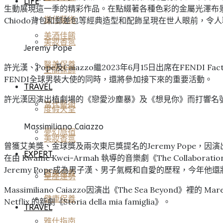
LIFE
生動展現這一季的精彩作品。在點綴著各種色彩的金屬光澤布景襯托下，包
當代藝術
Chiodo背包和郵差包等經典造型和配飾呈現在世人眼前，令人
美酒佳餚
美妝香氛
Jeremy Pope
醫美保養
許光漢、Pope及Caiazzo繼2023年6月15日出席在FEN
空間傢飾
FENDI全球男裝大使的同時，還將參加接下來的重要活動。
TRAVEL
許光漢因演出植劇場的《戀愛沙塵暴》及《想見你》而打響名號
當代藝術
度假天堂
Massimiliano Caiazzo
夢幻旅宿
美妝香氛
曾獲艾美獎、金球獎及兩次東尼獎提名的Jeremy Pope，因演出
EXPERT
在由 Kwame Kwei-Armah 執導的音樂劇《The Collaborat
Jeremy Pope成為男子漢、男子氣概和自愛的歷程，今年他還將與
醫美保養
星座運勢
Massimiliano Caiazzo因演出《The Sea Beyo
健康保養
Netflix 的新劇《Storia della mia famiglia》。
TRAVEL
雅仕指南