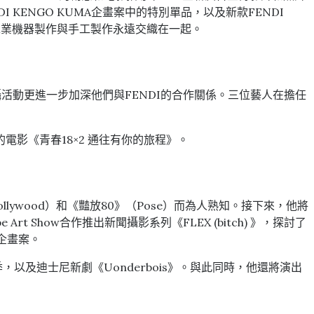
I KENGO KUMA企畫案中的特別單品，以及新款FENDI
裡，工業機器製作與手工製作永遠交織在一起。
廣告拍攝活動更進一步加深他們與FENDI的合作關係。三位藝人在擔任
影《青春18×2 通往有你的旅程》。
ollywood）和《豔放80》（Pose）而為人熟知。接下來，他將
cope Art Show合作推出新聞攝影系列《FLEX (bitch) 》，探討了
樂企畫案。
集的第四季，以及迪士尼新劇《Uonderbois》。與此同時，他還將演出