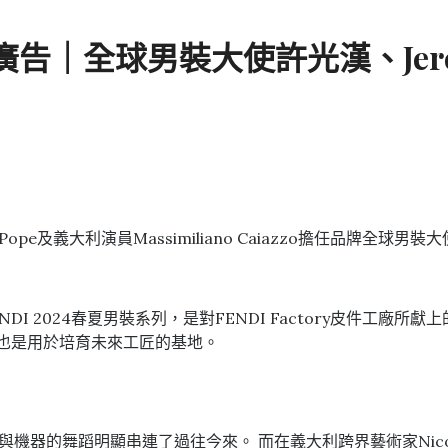
告｜全球男裝大使許光漢、Jeremy 
ope及義大利演員Massimiliano Caiazzo擔任品牌全
計的FENDI 2024春夏男裝系列，是對FENDI Factory皮件工廠
品，也是用於培育未來工匠的基地。
機器的舞蹈明顯串連了過往今來。 而在義大利跨界藝術家Nico V