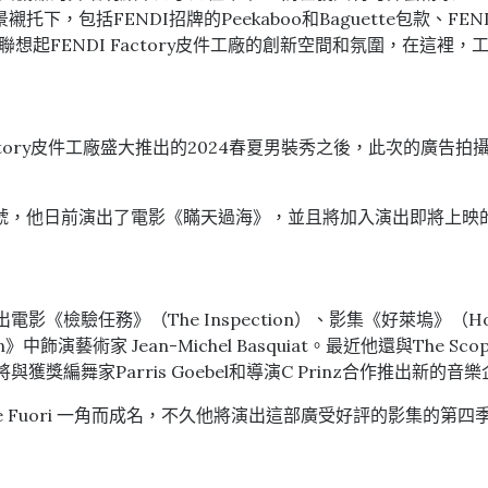
括FENDI招牌的Peekaboo和Baguette包款、FEND
聯想起FENDI Factory皮件工廠的創新空間和氛圍，在這
DI Factory皮件工廠盛大推出的2024春夏男裝秀之後，此次的
，他日前演出了電影《瞞天過海》，並且將加入演出即將上映的電
電影《檢驗任務》（The Inspection）、影集《好萊塢》（H
ion》中飾演藝術家 Jean-Michel Basquiat。最近他還與The S
獲獎編舞家Parris Goebel和導演C Prinz合作推出新的音
nd》裡的 Mare Fuori 一角而成名，不久他將演出這部廣受好評的影