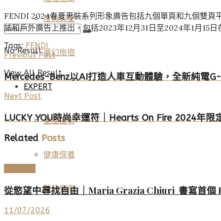
FENDI 2024春夏男裝系列形象廣告包括九個單頁和九個雙頁平
度假天堂
誌和戶外廣告上推出，包括2023年12月31日至2024年1月15日在義大利米蘭
Tags:
FENDI
No Result
夢幻旅宿
Previous Post
View All Result
Mercedes-Benz以AI打造人車互動體驗，全新純電G
EXPERT
Next Post
LUCKY YOU時尚幸運符｜Hearts On Fire 2024年
星座運勢
Related
Posts
健康保養
時尚名品
雅仕指南
從慾望中尋找自由｜Maria Grazia Chiuri 書寫首
11/07/2026