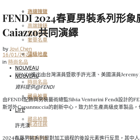
高端鐘錶
頂級珠寶
FENDI 2024春夏男裝系列形象廣
高端鐘錶
Caiazzo共同演繹
奢華名車
奢華名車
by
Jovi Chen
頂級地產
頂級地產
16/01/2024
in
時尚名品
NOUVEAU
FENDI推出由台灣演員暨歌手許光漢、美國演員Jeremy P
NOUVEAU
時尚名品
資料提供@
FENDI
藏品拍賣
時尚名品
由FENDI配飾與男裝藝術總監Silvia Venturini Fendi設
斯郊外Capannuccia的創新中心，致力於生產高級皮革製
LIFE
藏品拍賣
美酒佳餚
許光漢
2024春夏男裝系列是對加工過程的後設元素進行反思，其中人與
空間傢飾