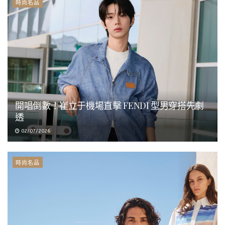
時尚名品
開唱倒數！崔立于機場直擊 FENDI 型男穿搭先劇
透
02/07/2026
時尚名品