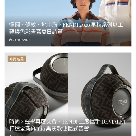
慵懶、條紋、地中海，FENDI 2026 早秋系列以工
藝與色彩書寫夏日詩篇
21/05/2026
時尚名品
時尚 × 聲學再度交會，FENDI 二度攜手 DEVIALET
打造全新Mania 黑灰款便攜式音響