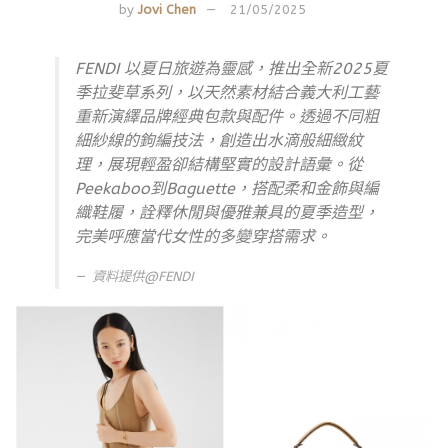
by
Jovi Chen
21/05/2025
FENDI 以夏日旅遊為靈感，推出全新2025夏
季拉斐草系列，以天然素材結合義大利工藝
重新演繹品牌經典包款與配件。透過不同粗
細紗線的鉤編技法，創造出水滴般細緻紋
理，展現輕盈卻結構堅實的設計語彙。從
Peekaboo到Baguette，搭配柔和金飾與編
織鞋履，詮釋休閒與優雅兼具的夏季造型，
完美呼應當代女性的多變穿搭需求。
資料提供@FENDI