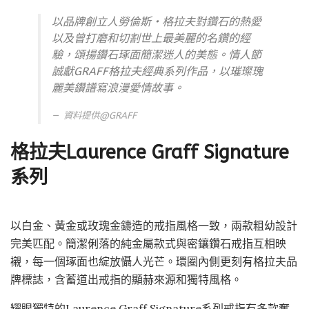
以品牌創立人勞倫斯・格拉夫對鑽石的熱愛
以及曾打磨和切割世上最美麗的名鑽的經
驗，頌揚鑽石琢面簡潔迷人的美態。情人節
誠獻GRAFF格拉夫經典系列作品，以璀璨瑰
麗美鑽譜寫浪漫愛情故事。
資料提供@
GRAFF
格拉夫Laurence Graff Signature
系列
以白金、黃金或玫瑰金鑄造的戒指風格一致，兩款粗幼設計
完美匹配。簡潔俐落的純金屬款式與密鑲鑽石戒指互相映
襯，每一個琢面也綻放懾人光芒。環圈內側更刻有格拉夫品
牌標誌，含蓄道出戒指的顯赫來源和獨特風格。
耀眼獨特的Laurence Graff Signature系列戒指有多款奪