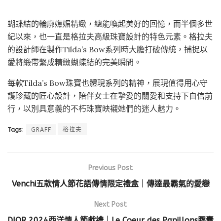
蝴蝶結的輪廓嫵媚精緻，總能喚起美好的回憶，而半個多世
紀以來，也一直是格拉夫高級珠寶設計的特色元素。格拉夫
的設計師在製作Tilda’s Bow系列時大膽打破傳統，捕捉以
愛將緞帶繫成精緻蝴蝶結的完美瞬間。
每款Tilda’s Bow珠寶也體現系列的精神，展現值得用心守
護珍藏的匠心設計，陪伴女士在摯愛的關愛和支持下自信前
行，以別具意義的不朽珠寶映襯她們的迷人魅力。
Tags:
GRAFF
格拉夫
Previous Post
Venchi五款情人節花語傳情限定禮盒｜傳達最霸氣的愛戀
Next Post
DIOR 2024西洋情人節獻禮｜Le Coeur des Papillons膠囊