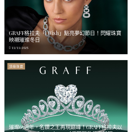
GRAFF格拉夫「I Wish」點亮夢幻節日！閃耀珠寶
映襯璀璨冬日
11/11/2025
頂級珠寶
璀璨65週年，名鑽之王再現巔峰！GRAFF格拉夫以