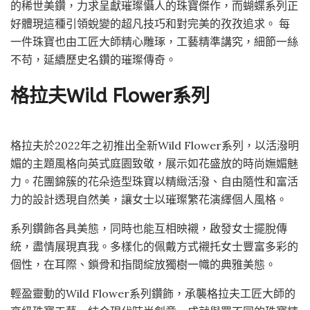
的稀世美鑽，力求呈獻璀璨懾人的珠寶傑作，而蝴蝶系列正
好體現這種引領蛻變的超凡技巧和對完美的孜孜追求。 每
一件珠寶也由工匠大師精心雕琢，工藝精準講究，細節一絲
不苟，延續歷史名鑽的璀璨傳奇。
格拉夫Wild Flower系列
格拉夫於2022年之初推出全新Wild Flower系列，以活潑明
媚的主題風格向英式庭園致敬，展示如花盛放的時尚嫵媚魅
力。花團錦簇的花朵造型珠寶以精緻活潑、自由隨性和富活
力的設計透現自然美，讓女士以璀璨繁花演繹個人風格。
系列鑽飾各具美態，同時也能互相映襯，啟發女士擺脫傳
統，盡情展現真我。多樣化的佩戴方式襯托女士豐富多彩的
個性，在耳際、鎖骨和指間綻放獨樹一幟的典雅美態。
輕盈靈動的Wild Flower系列鑽飾，承襲格拉夫工匠大師的