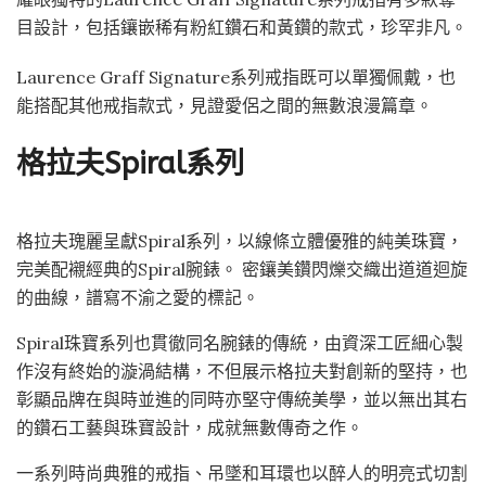
目設計，包括鑲嵌稀有粉紅鑽石和黃鑽的款式，珍罕非凡。
Laurence Graff Signature系列戒指既可以單獨佩戴，也
能搭配其他戒指款式，見證愛侶之間的無數浪漫篇章。
格拉夫Spiral系列
格拉夫瑰麗呈獻Spiral系列，以線條立體優雅的純美珠寶，
完美配襯經典的Spiral腕錶。 密鑲美鑽閃爍交織出道道迴旋
的曲線，譜寫不渝之愛的標記。
Spiral珠寶系列也貫徹同名腕錶的傳統，由資深工匠細心製
作沒有終始的漩渦結構，不但展示格拉夫對創新的堅持，也
彰顯品牌在與時並進的同時亦堅守傳統美學，並以無出其右
的鑽石工藝與珠寶設計，成就無數傳奇之作。
一系列時尚典雅的戒指、吊墜和耳環也以醉人的明亮式切割