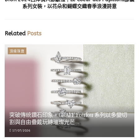
系列女裝，以花朵和蝴蝶交織春季浪漫詩意
Related
Posts
頂級珠寶
突破傳統鑽石印象，GRAFF Foufou 系列以多變切
割與自由疊戴玩轉璀璨光芒
17/07/2026