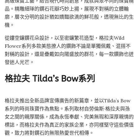
高級珠寶工藝，結合現代時尚創意，成就與眾不同的珠寶精
品。精雕細琢的鑽石花瓣巧妙上揚，展現不對稱的立體輪
廓，層次分明的設計猶如嬌豔欲滴的鮮花般，透現無比的生
機。
從鏤空鑲鑽花朵設計，以至密鑲繁花造型，格拉夫Wild
Flower系列多款美態撩人的鑽飾不論是單獨佩戴、混搭不
對稱的設計，還是疊戴如向陽盛放的群花，每一款鑽飾也迸
發迷人光芒。
格拉夫 Tilda’s Bow系列
格拉夫推出全新品牌宣傳廣告的新篇章，並以Tilda’s Bow
系列的時尚珠寶作為焦點。系列取材自勞倫斯·格拉夫與孫
女之間的親厚關係，成為永恆奉獻、完美無瑕和深厚親情的
標誌，而格拉夫作為真正的家族企業，亦同樣堅守這些價值
觀，致力將對鑽石的無限熱愛世代相傳。