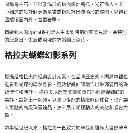
圓鑽為主石，並以漩渦形的鑲嵌設計襯托，光芒懾人。 匠
心獨運的設計師更為單鑽戒指設計出漩渦形的環圈，以鑽石
圍繞環圈內外，含蓄奢華。
精緻動人的Spiral系列是人生重要時刻的完美見證，為特別
的紀念日、生辰或浪漫的求婚錦上添花。
格拉夫蝴蝶幻影系列
蝴蝶是格拉夫的經典設計元素，在品牌歷史的不同篇章裡也
能看到蝴蝶的翩然身影，更啟發設計師創作出琳瑯滿目的珠
寶傑作和時計。 格拉夫以閃亮美鑽和寶石巧妙捕捉蝴蝶的
美態，設計出一系列可以隨心搭配的精緻時尚珠寶，也有讓
人驚豔的高級珠寶臻品，無不展示蝴蝶動人的美態和蛻變力
量。
逾半個世紀以來，格拉夫一直致力於尋找和雕琢大自然孕育