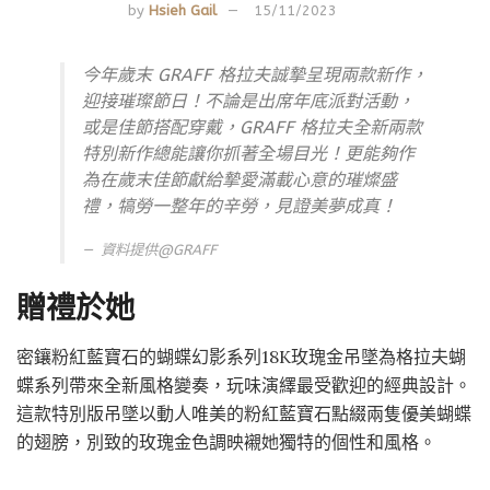
by
Hsieh Gail
15/11/2023
今年歲末 GRAFF 格拉夫誠摯呈現兩款新作，
迎接璀璨節日！不論是出席年底派對活動，
或是佳節搭配穿戴，GRAFF 格拉夫全新兩款
特別新作總能讓你抓著全場目光！更能夠作
為在歲末佳節獻給摯愛滿載心意的璀燦盛
禮，犒勞一整年的辛勞，見證美夢成真！
資料提供@
GRAFF
贈禮於她
密鑲粉紅藍寶石的蝴蝶幻影系列18K玫瑰金吊墜為格拉夫蝴
蝶系列帶來全新風格變奏，玩味演繹最受歡迎的經典設計。
這款特別版吊墜以動人唯美的粉紅藍寶石點綴兩隻優美蝴蝶
的翅膀，別致的玫瑰金色調映襯她獨特的個性和風格。