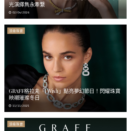
光演繹雋永牽繫
02/04/2026
頂級珠寶
GRAFF格拉夫「I Wish」點亮夢幻節日！閃耀珠寶
映襯璀璨冬日
11/11/2025
頂級珠寶