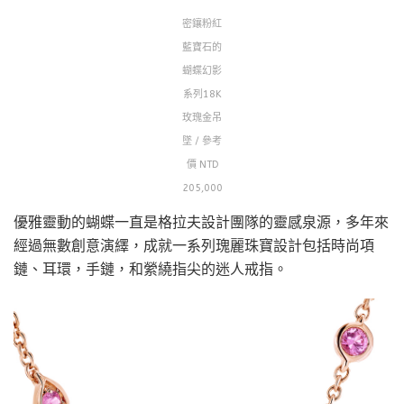
密鑲粉紅
藍寶石的
蝴蝶幻影
系列18K
玫瑰金吊
墜 / 參考
價 NTD
205,000
優雅靈動的蝴蝶一直是格拉夫設計團隊的靈感泉源，多年來
經過無數創意演繹，成就一系列瑰麗珠寶設計包括時尚項
鏈、耳環，手鏈，和縈繞指尖的迷人戒指。