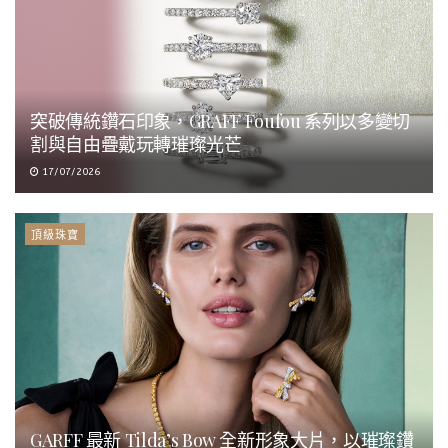
突破傳統鑽石印象，GRAFF Foufou 系列以多變切
割與自由疊戴玩轉璀璨光芒
17/07/2026
頂級珠寶
GARFF 最新 Tilda’s Bow 全新形象大片，以璀璨鑽