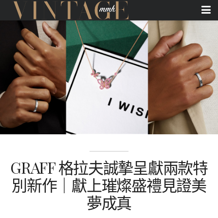
GRAFF 格拉夫誠摯呈獻兩款特
別新作｜獻上璀燦盛禮見證美
夢成真