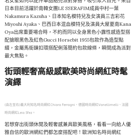
名女星如何以配件單品點亮派對穿搭，吸引眾人目光。來自
日本目前活躍於南韓女團LE SSERAFIM成員中村一葉
Nakamura Kazuha、日本知名模特兒及女演員三吉彩花
Miyoshi Ayaka、巴西日本混血模特兒及演員大屋夏南Kana
Oya出席重要場合時，不約而同以全身黑色小露性感造型搭
配搶眼黑色及紅色Gucci Horsebit 1955包款作為造型點
綴，金屬馬銜鍊扣環搭配俐落簡約包款線條，瞬間成為派對
最大焦點。
街頭輕奢高級感歐美時尚網紅時髦
演繹
(由左至右)義大利知名時尚網紅Chiara Ferragni、德國時尚網紅Vanellimelli、法國
時尚網紅Leia Sfez。
若想穿出街頭休閒及輕奢感兼具歐美風格，看看一向給人優
雅自信的歐洲網紅們都怎麼搭配吧！歐洲知名時尚網紅