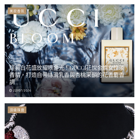
美妝香氛
經典白花盛放耀眼金光！GUCCI花悅金燦女性淡
香精，打造自帶絲滑乳香與杏桃采韻的花香麝香
調
22/07/2026
頂級珠寶