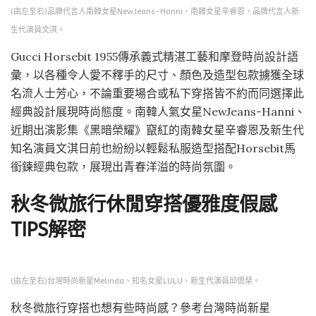
(由左至右)品牌代言人南韓女星NewJeans-Hanni、南韓女星辛睿恩、品牌代言人新
生代演員文淇。
Gucci Horsebit 1955傳承義式精湛工藝和摩登時尚設計語
彙，以各種令人愛不釋手的尺寸、顏色及造型包款擄獲全球
名流人士芳心，不論重要場合或私下穿搭皆不約而同選擇此
經典設計展現時尚態度。南韓人氣女星NewJeans-Hanni、
近期出演影集《黑暗榮耀》竄紅的南韓女星辛睿恩及新生代
知名演員文淇日前也紛紛以輕鬆私服造型搭配Horsebit馬
銜鍊經典包款，展現出青春洋溢的時尚氛圍。
秋冬微旅行休閒穿搭優雅度假感
TIPS解密
(由左至右)台灣時尚新星Melinda、知名女星LULU、新生代演員邱偲琹。
秋冬微旅行穿搭也想有些時尚感？參考台灣時尚新星