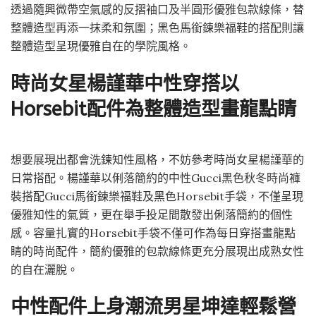
透過隨興微帶空氣感的反摺袖口及半圓形優雅包款線條，替
整體造型再添一抹柔和氛圍；黑色馬銜鍊樂福鞋的搭配則讓
整體造型呈現優雅自在的學院風格。
時尚女星楊謹華中性穿搭以
Horsebit配件為整體造型畫龍點睛
想要展現出都會洗鍊知性風格，不妨參考時尚女星楊謹華的
日常搭配。楊謹華以俐落簡約的中性Gucci黑色秋冬時尚褲
裝搭配Gucci馬銜鍊樂福鞋及黑色Horsebit手袋，不僅呈現
優雅知性的氣質，更在舉手投足間散發出俐落簡約的個性
感。容量扎實的Horsebit手袋不僅可作為每日穿搭畫龍點
睛的時尚配件，簡約優雅的包款線條更充分展現出成熟女性
的自在灑脫。
中性配件上身潮流男星坤達輕鬆營