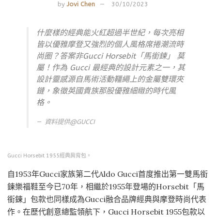
by
Jovi Chen
30/10/2023
什麼樣的經典能火紅超過半世紀，每次亮相
皆以優雅摩登又強烈的個人風格席捲潮流時
尚圈？答案非Gucci Horsebit「馬銜鍊」 莫
屬！作為 Gucci 最經典的設計元素之一，其
設計靈感源自馬術活動韁繩上的金屬雙環夾
鏈，象徵英國貴族那股優雅細緻的時代風
格。
資料提供@
GUCCI
Gucci Horsebit 1955經典肩背包。
自1953年Gucci家族第二代Aldo Gucci首度推出第一雙馬銜
鍊樂福鞋至今已70年，相繼於1955年登場的Horsebit「馬
銜鍊」包款也同樣成為Gucci融合品牌經典與摩登時尚代表
作。在歷代創意總監領航下，Gucci Horsebit 1955包款以