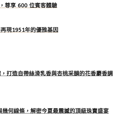
尊享 600 位賓客體驗
裝再現1951年的優雅基因
精，打造自帶絲滑乳香與杏桃采韻的花香麝香調
寶石與幾何線條，解密今夏最震撼的頂級珠寶盛宴