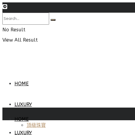
No Result
View All Result
HOME
LUXURY
HOME
頂級珠寶
LUXURY