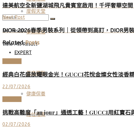
達美航空全新鹽湖城飛凡貴賓室啟用！千坪奢華空間，
度假天堂
Next Post
DIOR 2026春季男裝系列｜從領帶到高訂，DIOR男
No Result
夢幻旅宿
Related
Posts
View All Result
EXPERT
美妝香氛
星座運勢
經典白花盛放耀眼金光！GUCCI花悅金燦女性淡香
22/07/2026
健康保養
頂級珠寶
挑戰高難度「au jour」通透工藝！GUCCI用紅
雅仕指南
02/07/2026