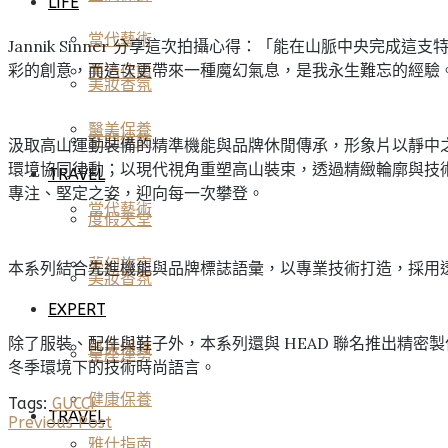
LIFE
當代藝術
Jannik Sinner 分享這次拍攝心得：「能在山脈中央
彩的創意，而這次更帶來一種魔幻氣息，是我永生難忘的經驗
美酒佳餚
美妝香氛
醫美保養
空間傢飾
汲取高山運動裝備的精準機能與品牌休閒傳承，形象片以靜中
環境協同律動；以現代視角重塑高山裝束，透過精緻輪廓與技術
TRAVEL
專注、堅定之姿，迎向每一次攀登。
當代藝術
度假天堂
夢幻旅宿
本系列結合先進機能與品牌標誌語彙，以專業技術打造，採用
美妝香氛
EXPERT
除了服裝、配件與鞋子外，本系列還與 HEAD 聯名推出精
醫美保養
星座運勢
冬季環境下的技術時尚語言。
健康保養
Tags:
GUCCI
TRAVEL
Previous Post
雅仕指南