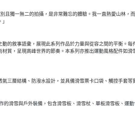
完成這支特別且獨一無二的拍攝，是非常難忘的體驗。我一直熱愛山林，
。」
之動的敘事語彙，展現此系列作品於力量與從容之間的平衡。每
材質，呈現高峰世界的節奏。本系列亦推出運動風格配件如滑雪面
透氣三層結構、防潑水設計，並具備滑雪票卡口袋、觸控手套等
密製作的滑雪與戶外裝備，包含滑雪板、滑雪杖、單板滑雪板、運