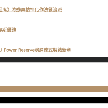
《回席》將辦桌精神化作法餐流派
爾卑斯優雅
 Power Reserve演繹德式製錶新章