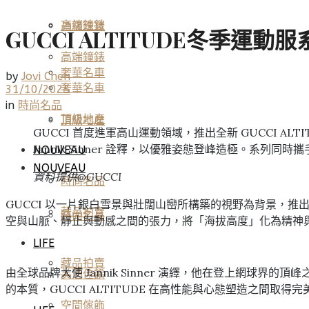
高端鐘錶
頂級珠寶
GUCCI ALTITUDE冬季
高端鐘錶
奢華名車
by
Jovi Chen
奢華名車
31/10/2025
in
時尚名品
頂級地產
頂級地產
GUCCI 首度進軍高山運動領域，推出全新 GUCCI 
Jannik Sinner 詮釋，以優雅姿態登峰造極。系列同
NOUVEAU
NOUVEAU
資料提供@GUCCI
時尚名品
GUCCI 以一片銀白雪景與壯闊山巒所構築的視野為背景，推出
藏品拍賣
時尚名品
空與山脈、靜止與動感之間的張力，將「海拔高度」化為精神
LIFE
藏品拍賣
由全球品牌大使 Jannik Sinner 演繹，他在登上網
美酒佳餚
的本質，GUCCI ALTITUDE 在高性能與心態塑造之間取得
空間傢飾