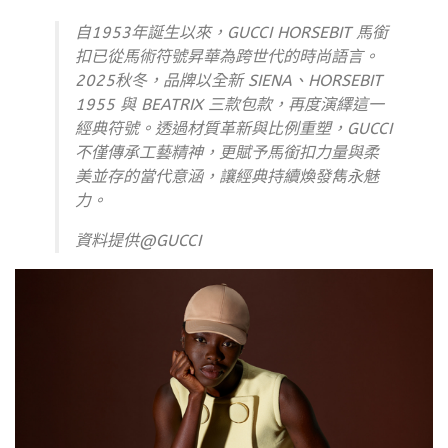
自1953年誕生以來，GUCCI HORSEBIT 馬銜
扣已從馬術符號昇華為跨世代的時尚語言。
2025秋冬，品牌以全新 SIENA、HORSEBIT
1955 與 BEATRIX 三款包款，再度演繹這一
經典符號。透過材質革新與比例重塑，GUCCI
不僅傳承工藝精神，更賦予馬銜扣力量與柔
美並存的當代意涵，讓經典持續煥發雋永魅
力。
資料提供@GUCCI