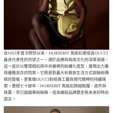
自1953年首次問世以來，HORSEBIT 馬銜扣便成為GUCCI
最具代表性的符號之一。源於品牌與馬術文化的深厚淵源，
這一設計以雙環相扣與中央橫桿的結構化造型，展現出力量
與優雅並存的特質。它既是對義大利貴族生活方式與騎術傳
統的致敬，更象徵GUCCI對經典工藝與現代精神的持續探
索。歷經七十餘年，HORSEBIT 馬銜扣跨越鞋履、皮件與
珠寶，早已超越單純裝飾，成為連結品牌歷史與未來的時尚
語言。