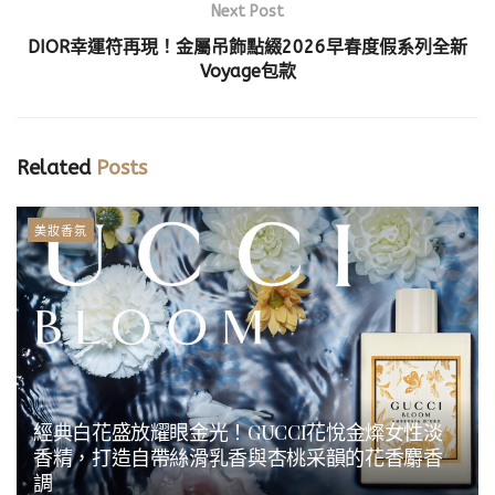
Next Post
DIOR幸運符再現！金屬吊飾點綴2026早春度假系列全新
Voyage包款
Related
Posts
美妝香氛
經典白花盛放耀眼金光！GUCCI花悅金燦女性淡
香精，打造自帶絲滑乳香與杏桃采韻的花香麝香
調