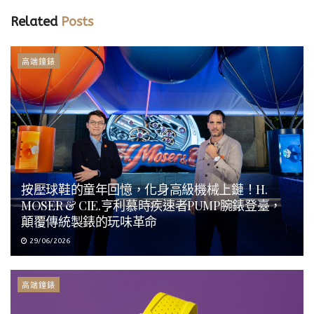
Related
Posts
高端鐘錶
按壓球鞋的童年回憶，化身高級機械上鏈！H.
MOSER & CIE.亨利慕時疾速者PUMP腕錶登臺，
顛覆傳統製錶的玩味革命
29/06/2026
高端鐘錶