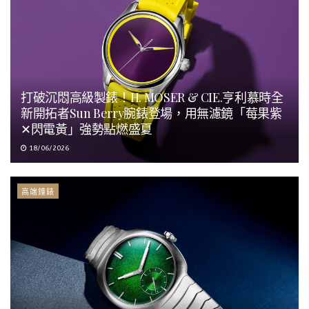
打破沉悶高級製錶！H. MOSER & CIE.亨利慕時全
新開拓者Sun Berry腕錶登場，用無濾鏡「莓果紫
✕閃電黃」強勢點燃盛夏
18/06/2026
高端鐘錶