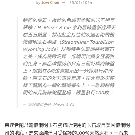
by
Jovi Chen
25/01/2024
純粹的優雅、微妙的色調與柔和的光芒相互
輝映：H. Moser & Cie.亨利慕時重新詮釋天
然玉石錶盤。採用紅金打造的疾速者陀飛輪
懷俄明玉石腕錶（Streamliner Tourbillon
Wyoming Jade）以獨特手法彰顯裝飾寶石
之美，成為精緻洗鍊、低調現代與永恆優雅
的化身。無品牌標誌和只有三個時標的錶盤
上，腕錶在6時位置顯示出一分鐘飛行陀飛
輪，將玉石的光彩表露無遺。在大自然與製
錶工藝融為一體的藝術畫布上，一款超越時
間的非凡腕錶絢麗登場。限量發行100枚。
資料提供@
H. Moser & Cie.
疾速者陀飛輪懷俄明玉石腕錶所使用的玉石取自美國懷俄明
州的地底，是來源純淨且受保護的100%天然原石。玉石未