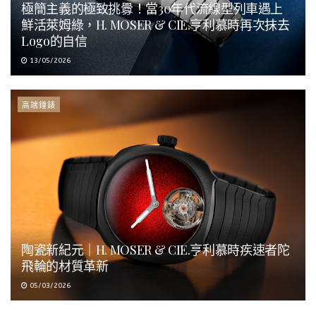
極簡主義的極致挑釁！當30年代流線型列車遇上
鮮活萊姆綠，H. MOSER & CIE.亨利慕時再次抹去
Logo的自信
13/05/2026
高端鐘錶
陶瓷新紀元｜H. MOSER & CIE.亨利慕時疾速者陀
飛輪的材質革新
05/03/2026