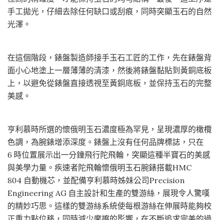
手工拋光，仔細去除任何缺口或刮痕，同時突顯玉石的自然
光澤。
在這個階段，錶盤製造師接手玉石工匠的工作，先在錶盤背
面小心地塗上一層薄薄的清漆，然後將錶盤黏貼到黃銅底板
上，以避免從錶盤直接透視至黃銅底板，並保持玉石的完整
美感。
亨利慕時所選的懷俄明玉石濃度極為罕見，呈現濃厚的橄欖
色調，為腕錶增添深度。錶盤上沒有任何品牌標誌，只在
6 時位置展示出一分鐘飛行陀飛輪，突顯這種半寶石的美感
與美學力量。疾速者陀飛輪懷俄明玉石腕錶搭載HMC
804 自動機芯，並配備亨利慕時姊妹公司Precision
Engineering AG 自主設計和生產的雙游絲，展現令人驚嘆
的精妙巧思。這樣的雙游絲系統使每根游絲在伸展時能夠校
正重力點位移，同時減少摩擦的影響，在不斷追求完美的過