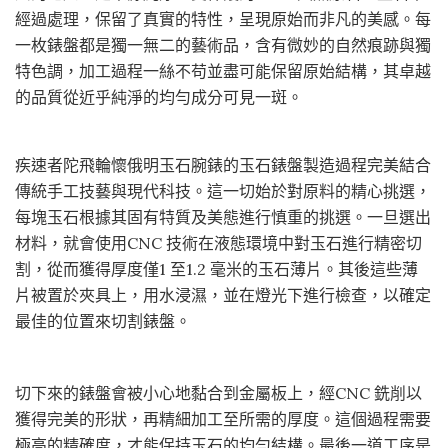
經過處理，保留了真實的特性，呈現原始而非凡的美感。每
一枚錶盤都是獨一無二的藝術品，含有微妙的自然痕跡與獨
特色調，加工過程一絲不苟並盡可能保留原始結構，其卓越
的品質從近乎純淨的均勻成分可見一斑。
疾速者陀飛輪懷俄明玉石腕錶的玉石錶盤製造過程完美結合
傳統手工技藝與現代科技。這一切始於對原料的精心挑選，
每塊玉石根據其固有特質及美態進行慎重的挑選。一旦選出
材料，就會使用CNC 技術在液態環境中對玉石進行精密切
割，從而獲得厚度僅1 至1.2 毫米的玉石薄片。其後這些薄
片被置於夾具上，用水浸濕，並在燈光下進行檢查，以確定
最佳的位置來切割錶盤。
切下來的錶盤會被小心地黏合到金屬板上，經CNC 銑削以
獲得完美的形狀，再精細加工至所需的厚度。這個過程需要
極高的精確度，才能保持玉石的均勻結構。最後一道工序是