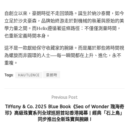
自創立以來，豪朗時從不走回頭路。誕生於納沙泰爾，如今
立足於沙夫豪森，品牌始終游走於對機械的執著與原始的美
學力量之間。而Helix遵循著這條路徑：不僅僅測量時間，
也重新定義時間本身。
這不是一款獻給保守收藏家的腕錶。而是屬於那些將時間視
為螺旋而非圓環的人士──每一瞬間都在上升、進化，永不
重複。
Tags:
HAUTLENCE
豪朗時
Previous Post
Tiffany & Co. 2025 Blue Book《Sea of Wonder 瑰海奇
珍》高級珠寶系列全球巡迴首站香港揭幕 | 經典「石上鳥」
同步推出全新珠寶與腕錶 !