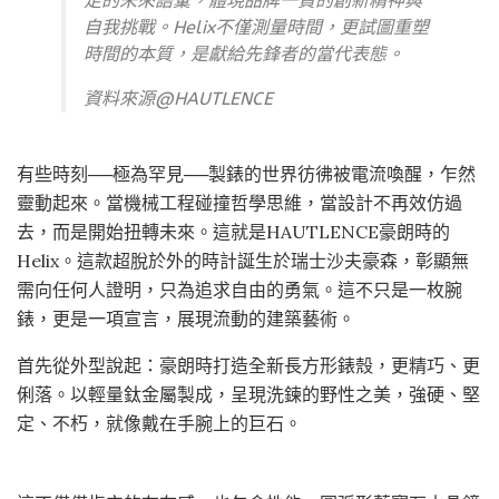
足的未來語彙，體現品牌一貫的創新精神與
自我挑戰。Helix不僅測量時間，更試圖重塑
時間的本質，是獻給先鋒者的當代表態。
資料來源@HAUTLENCE
有些時刻──極為罕見──製錶的世界彷彿被電流喚醒，乍然
靈動起來。當機械工程碰撞哲學思維，當設計不再效仿過
去，而是開始扭轉未來。這就是HAUTLENCE豪朗時的
Helix。這款超脫於外的時計誕生於瑞士沙夫豪森，彰顯無
需向任何人證明，只為追求自由的勇氣。這不只是一枚腕
錶，更是一項宣言，展現流動的建築藝術。
首先從外型說起：豪朗時打造全新長方形錶殼，更精巧、更
俐落。以輕量鈦金屬製成，呈現洗鍊的野性之美，強硬、堅
定、不朽，就像戴在手腕上的巨石。