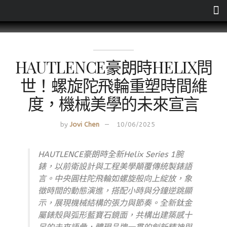
HAUTLENCE豪朗時HELIX問
世！螺旋陀飛輪重塑時間維
度，機械美學的未來宣言
by
Jovi Chen
10/06/2025
HAUTLENCE豪朗時全新Helix Series 1腕
錶，以前衛設計與工程美學顛覆傳統製錶語
言。中央圓柱陀飛輪如螺旋般向上綻放，象
徵時間的動態演進，搭配小時與分鐘逆跳顯
示，展現機械結構的張力與節奏。全新鈦金
屬錶殼與弧形藍寶石鏡面，共構出建築感十