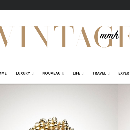
OME
LUXURY
NOUVEAU
LIFE
TRAVEL
EXPER