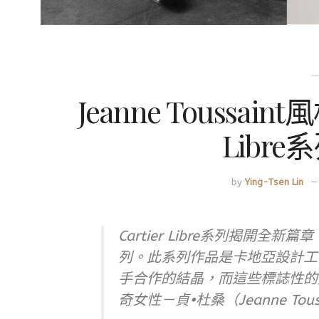
Jeanne Toussai
Libr
by
Ying-Tsen Lin
Cartier Libre系列揭開全新
列。此系列作品是卡地亞設計工
手合作的結晶，而這些標誌性的
奇女性－貞•杜桑（Jeanne Tous