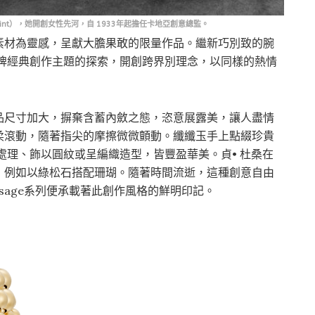
ussaint），她開創女性先河，自 1933年起擔任卡地亞創意總監。
素材為靈感，呈獻大膽果敢的限量作品。繼新巧別致的腕
領域和品牌經典創作主題的探索，開創跨界別理念，以同樣的熱情
品尺寸加大，摒棄含蓄內斂之態，恣意展露美，讓人盡情
柔滾動，隨著指尖的摩擦微微顫動。纖纖玉手上點綴珍貴
處理、飾以圓紋或呈編織造型，皆豐盈華美。貞• 杜桑在
，例如以綠松石搭配珊瑚。隨著時間流逝，這種創意自由
ssage系列便承載著此創作風格的鮮明印記。