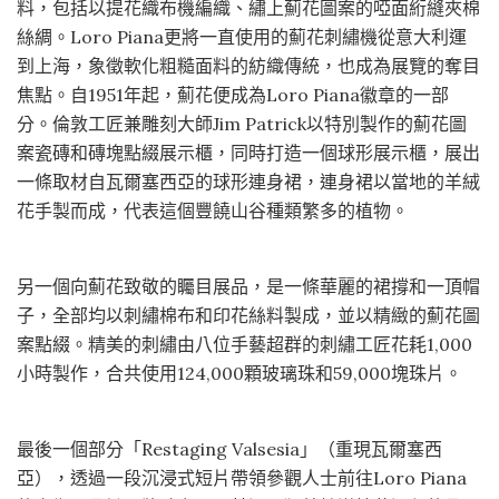
料，包括以提花織布機編織、繡上薊花圖案的啞面絎縫夾棉
絲綢。Loro Piana更將一直使用的薊花刺繡機從意大利運
到上海，象徵軟化粗糙面料的紡織傳統，也成為展覽的奪目
焦點。自1951年起，薊花便成為Loro Piana徽章的一部
分。倫敦工匠兼雕刻大師Jim Patrick以特別製作的薊花圖
案瓷磚和磚塊點綴展示櫃，同時打造一個球形展示櫃，展出
一條取材自瓦爾塞西亞的球形連身裙，連身裙以當地的羊絨
花手製而成，代表這個豐饒山谷種類繁多的植物。
另一個向薊花致敬的矚目展品，是一條華麗的裙撐和一頂帽
子，全部均以刺繡棉布和印花絲料製成，並以精緻的薊花圖
案點綴。精美的刺繡由八位手藝超群的刺繡工匠花耗1,000
小時製作，合共使用124,000顆玻璃珠和59,000塊珠片。
最後一個部分「Restaging Valsesia」（重現瓦爾塞西
亞），透過一段沉浸式短片帶領參觀人士前往Loro Piana