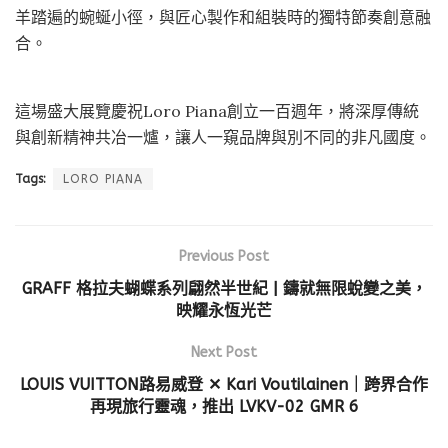
羊踏遍的蜿蜒小徑，與匠心製作和組裝時的獨特節奏創意融
合。
這場盛大展覽慶祝Loro Piana創立一百週年，將深厚傳統
與創新精神共冶一爐，讓人一窺品牌與別不同的非凡國度。
Tags:
LORO PIANA
Previous Post
GRAFF 格拉夫蝴蝶系列翩然半世紀 | 鑄就無限蛻變之美，
映耀永恆光芒
Next Post
LOUIS VUITTON路易威登 ✕ Kari Voutilainen｜跨界合作
再現旅行靈魂，推出 LVKV-02 GMR 6