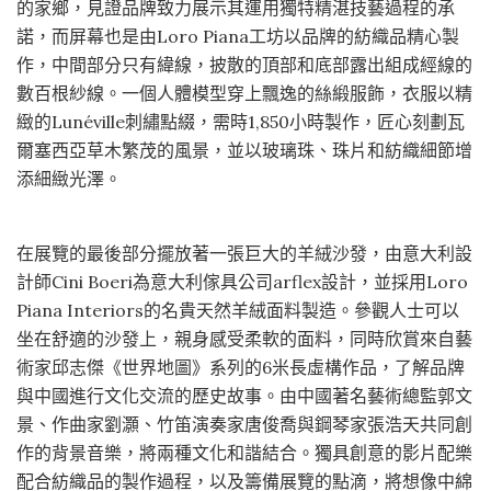
的家鄉，見證品牌致力展示其運用獨特精湛技藝過程的承
諾，而屏幕也是由Loro Piana工坊以品牌的紡織品精心製
作，中間部分只有緯線，披散的頂部和底部露出組成經線的
數百根紗線。一個人體模型穿上飄逸的絲緞服飾，衣服以精
緻的Lunéville刺繡點綴，需時1,850小時製作，匠心刻劃瓦
爾塞西亞草木繁茂的風景，並以玻璃珠、珠片和紡織細節增
添細緻光澤。
在展覽的最後部分擺放著一張巨大的羊絨沙發，由意大利設
計師Cini Boeri為意大利傢具公司arflex設計，並採用Loro
Piana Interiors的名貴天然羊絨面料製造。參觀人士可以
坐在舒適的沙發上，親身感受柔軟的面料，同時欣賞來自藝
術家邱志傑《世界地圖》系列的6米長虛構作品，了解品牌
與中國進行文化交流的歷史故事。由中國著名藝術總監郭文
景、作曲家劉灝、竹笛演奏家唐俊喬與鋼琴家張浩天共同創
作的背景音樂，將兩種文化和諧結合。獨具創意的影片配樂
配合紡織品的製作過程，以及籌備展覽的點滴，將想像中綿