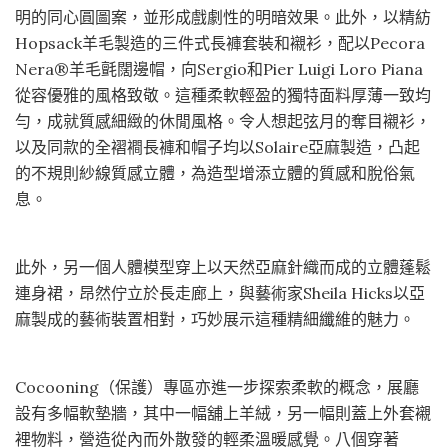
明的同心圓圖案，並形成戲劇性的明暗效果。此外，以精紡
Hopsack羊毛製造的三件式長褲套裝和襯衫，配以Pecora
Nera®羊毛氈闊邊帽，向Sergio和Pier Luigi Loro Piana
從容優雅的風格致敬。這種柔軟輕盈的獨特面料厚薄一致均
勻，成就質感細緻的休閒風格。令人想起弦月的奪目襯衫，
以及同款的全褶襇長褲和帽子均以Solaire亞麻製造，凸起
的不規則紗線質感立體，為造型增添立體的質感和脫俗氣
息。
此外，另一個人體模型穿上以天然亞麻針織而成的立體蓬鬆
連身裙，昂然佇立於長走廊上，與藝術家Sheila Hicks以亞
麻製成的藝術裝置相對，巧妙展示這種精細纖維的魅力。
Cocooning（保護）專區亦進一步探索柔軟的概念，展廳
設有多幅軟墊牆，其中一幅舖上羊絨，另一幅則蓋上外套襯
裡物料，營造從內而外散發的輕柔溫暖感覺。八個穿著