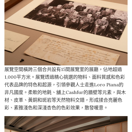
展覽空間橫跨三個合共設有15間展覽室的展廳，佔地超過
1,000平方米。展覽透過精心挑選的物料、面料質感和色彩
代表品牌的特色和起源，引領參觀人士走進Loro Piana的
非凡國度。柔軟的地氈、舖上Cashfur的牆壁等元素，與木
材、皮革、黃銅和斑岩等天然物料交錯，形成揉合亮麗色
彩、素雅淺色和深淺杏色的色彩效果，散發暖意。