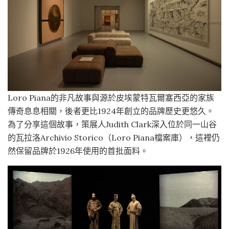
Loro Piana的非凡故事與源於皮埃蒙特瓦爾塞西亞的家族
傳奇息息相關，後者更比1924年創立的品牌歷史更悠久。
為了分享這個故事，策展人Judith Clark深入位於同一山谷
的瓦拉洛Archivio Storico（Loro Piana檔案庫），這裡仍
然保留品牌於1926年使用的首批面料。