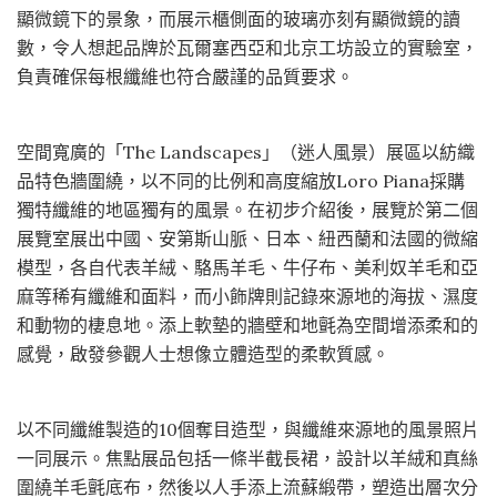
顯微鏡下的景象，而展示櫃側面的玻璃亦刻有顯微鏡的讀
數，令人想起品牌於瓦爾塞西亞和北京工坊設立的實驗室，
負責確保每根纖維也符合嚴謹的品質要求。
空間寬廣的「The Landscapes」（迷人風景）展區以紡織
品特色牆圍繞，以不同的比例和高度縮放Loro Piana採購
獨特纖維的地區獨有的風景。在初步介紹後，展覽於第二個
展覽室展出中國、安第斯山脈、日本、紐西蘭和法國的微縮
模型，各自代表羊絨、駱馬羊毛、牛仔布、美利奴羊毛和亞
麻等稀有纖維和面料，而小飾牌則記錄來源地的海拔、濕度
和動物的棲息地。添上軟墊的牆壁和地氈為空間增添柔和的
感覺，啟發參觀人士想像立體造型的柔軟質感。
以不同纖維製造的10個奪目造型，與纖維來源地的風景照片
一同展示。焦點展品包括一條半截長裙，設計以羊絨和真絲
圍繞羊毛氈底布，然後以人手添上流蘇緞帶，塑造出層次分