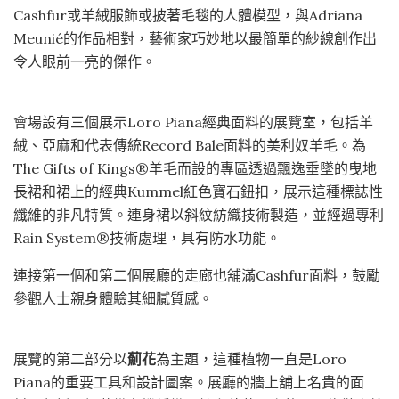
Cashfur或羊絨服飾或披著毛毯的人體模型，與Adriana
Meunié的作品相對，藝術家巧妙地以最簡單的紗線創作出
令人眼前一亮的傑作。
會場設有三個展示Loro Piana經典面料的展覽室，包括羊
絨、亞麻和代表傳統Record Bale面料的美利奴羊毛。為
The Gifts of Kings®羊毛而設的專區透過飄逸垂墜的曳地
長裙和裙上的經典Kummel紅色寶石鈕扣，展示這種標誌性
纖維的非凡特質。連身裙以斜紋紡織技術製造，並經過專利
Rain System®技術處理，具有防水功能。
連接第一個和第二個展廳的走廊也舖滿Cashfur面料，鼓勵
參觀人士親身體驗其細膩質感。
展覽的第二部分以
薊花
為主題，這種植物一直是Loro
Piana的重要工具和設計圖案。展廳的牆上舖上名貴的面