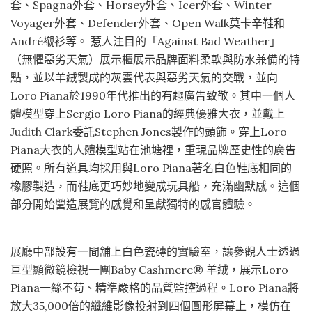
套、Spagna外套、Horsey外套、Icer外套、Winter
Voyager外套、Defender外套、Open Walk莫卡辛鞋和
André襯衫等。 惹人注目的「Against Bad Weather」
（無懼惡劣天氣）展示櫃展示品牌面料柔軟與防水兼備的特
點，並以羊絨製成的灰雲代表與惡劣天氣的交戰，並向
Loro Piana於1990年代推出的有趣廣告致敬。其中一個人
體模型穿上Sergio Loro Piana的經典優雅大衣，並戴上
Judith Clark委託Stephen Jones製作的頭飾。穿上Loro
Piana大衣的人體模型站在池塘裡，重現品牌歷史性的廣告
硬照。所有道具均採用與Loro Piana著名白色鞋底相同的
橡膠製造，而鞋底更巧妙地變成玩具船，充滿幽默感。這個
部分開始營造展覽的感覺和呈獻獨特的感官體驗。
展廳中部設有一間舖上白色瓷磚的實驗室，讓參觀人士透過
巨型顯微鏡檢視一團Baby Cashmere® 羊絨，展示Loro
Piana一絲不苟、精準嚴格的品質監控過程。Loro Piana將
放大35,000倍的纖維影像投射到四個圓形屏幕上，模仿在