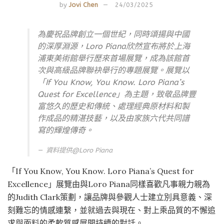
by
Jovi Chen
24/03/2025
為慶祝品牌創立一個世紀，同時頌揚與中國
的深厚淵源，Loro Piana欣然宣布將於上海
浦東美術館舉行歷來首場展覽，成為該館首
次與高級品牌聯袂舉行的專題展覽。展覽以
「If You Know, You Know. Loro Piana’s
Quest for Excellence」為主題，致敬品牌豐
富悠久的歷史和傳統、處理經典原材料和製
作成品的精湛技藝，以及由家族六代共同譜
寫的輝煌傳奇。
資料提供@Loro Piana
「If You Know, You Know. Loro Piana’s Quest for
Excellence」展覽由與Loro Piana同樣喜歡凡事親力親為
的Judith Clark策劃，讓品牌與參觀人士建立別具意義、深
刻難忘的情感連繫，並就過去與現在、對上乘品質的不懈追
求與面料的柔軟質感展開持續的對話。