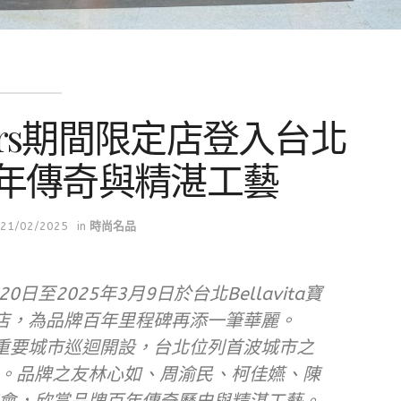
0 Years期間限定店登入台北
年傳奇與精湛工藝
21/02/2025
in
時尚名品
月20日至2025年3月9日於台北Bellavita寶
限定店，為品牌百年里程碑再添一筆華麗。
全球重要城市巡迴開設，台北位列首波城市之
。品牌之友林心如、周渝民、柯佳嬿、陳