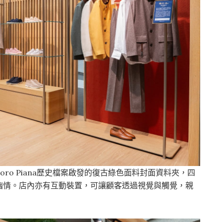
ro Piana歷史檔案啟發的復古綠色面料封面資料夾，四
幽情。店內亦有互動裝置，可讓顧客透過視覺與觸覺，親