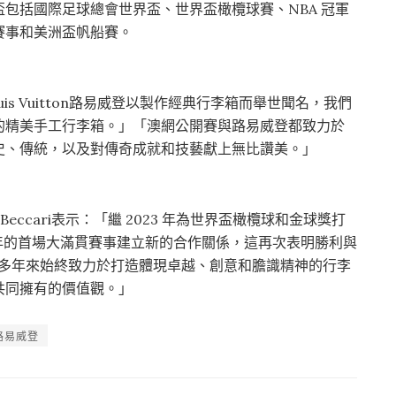
包括國際足球總會世界盃、世界盃橄欖球賽、NBA 冠軍
賽事和美洲盃帆船賽。
ouis Vuitton路易威登以製作經典行李箱而舉世聞名，我們
的精美手工行李箱。」「澳網公開賽與路易威登都致力於
史、傳統，以及對傳奇成就和技藝獻上無比讚美。」
ro Beccari表示：「繼 2023 年為世界盃橄欖球和金球獎打
 年的首場大滿貫賽事建立新的合作關係，這再次表明勝利與
 170 多年來始終致力於打造體現卓越、創意和膽識精神的行李
共同擁有的價值觀。」
路易威登