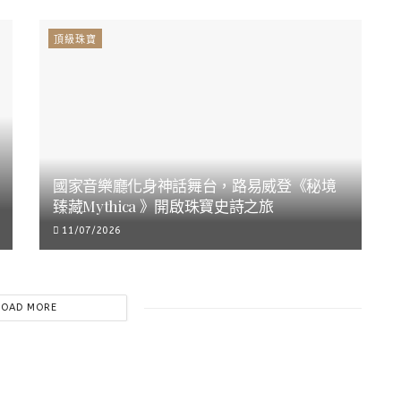
頂級珠寶
國家音樂廳化身神話舞台，路易威登《秘境
臻藏Mythica 》開啟珠寶史詩之旅
11/07/2026
LOAD MORE