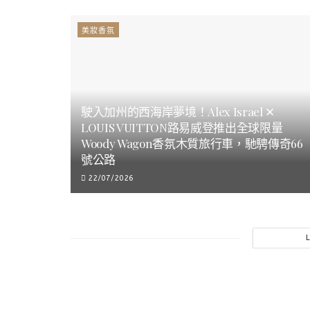
美妝香氛
駛入加州的西海岸夢境！Alex Israel ✕
LOUIS VUITTON路易威登推出全球限量
Woody Wagon香氛木質旅行車，馳騁傳奇66
號公路
22/07/2026