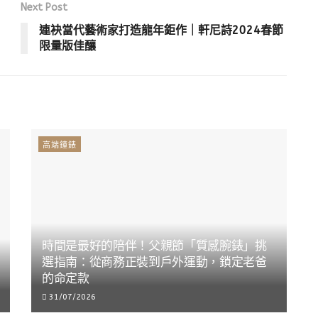
Next Post
連袂當代藝術家打造龍年鉅作｜軒尼詩2024春節
限量版佳釀
高端鐘錶
時間是最好的陪伴！父親節「質感腕錶」挑
選指南：從商務正裝到戶外運動，鎖定老爸
的命定款
31/07/2026