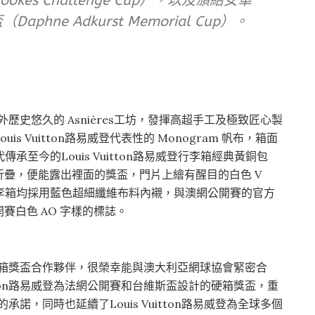
okes Challenge Cup），以及頒給女單
hne Adkurst Memorial Cup）。
黎郊外歷史悠久的 Asnières工坊，發揮高超手工及極致匠心製
 Vuitton路易威登代表性的 Monogram 帆布，箱面
年代傳承至今的Louis Vuitton路易威登行李箱經典黃銅包
疊，便能露出裡面的獎盃，門片上繪有醒目的白色 V
。兩個行李箱均採用藍色超細纖維布料內襯，與澳網公開賽的官方
賽白色 AO 字樣的標誌。
的官方硬箱獎盃合作夥伴，很榮幸能與澳大利亞網球協會緊密合
itton路易威登為法網公開賽和台維斯盃設計的硬箱獎盃，重
動的承諾，同時也延續了Louis Vuitton路易威登為全球多個