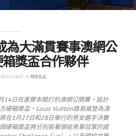
TON成為大滿貫賽事澳網公
硬箱獎盃合作夥伴
18/12/2023
in
時尚名品
為將於1月14日在墨爾本開打的澳網公開賽，設計
獎盃。Louis Vuitton路易威登為澳
將在1月27日和28日舉行的男女選手決賽
個硬箱獎盃將分別裝著頒給男單冠軍的諾