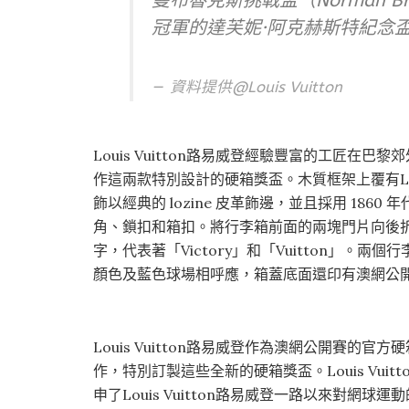
曼布魯克斯挑戰盃（Norman Bro
冠軍的達芙妮·阿克赫斯特紀念盃（Dap
資料提供@
Louis Vuitton
Louis Vuitton路易威登經驗豐富的工匠在巴
作這兩款特別設計的硬箱獎盃。木質框架上覆有Louis
飾以經典的 lozine 皮革飾邊，並且採用 1860 
角、鎖扣和箱扣。將行李箱前面的兩塊門片向後折
字，代表著「Victory」和「Vuitton」
顏色及藍色球場相呼應，箱蓋底面還印有澳網公開
Louis Vuitton路易威登作為澳網公開賽
作，特別訂製這些全新的硬箱獎盃。Louis Vu
申了Louis Vuitton路易威登一路以來對網球運