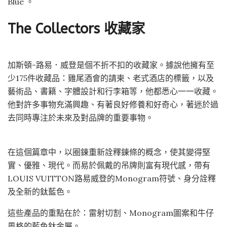
Blue 。
The Collectors 收藏家
加斯頓-路易．威登是個不折不扣的收藏家。據說他擁有至
少175件收藏品：雞尾酒會的請柬、老式酒店的標籤，以及
藝術品、書籍、字體設計和行李箱等，他都悉心一一收藏。
他對許多事物充滿興趣、有著良好修養和好奇心，著迷於過
去同時專注於未來及對品牌的重要事物。
在這個篇章中，以圈鍊重新詮釋鍊條的概念，使其變得堅
實、優雅、現代。而易於佩戴的吊牌則富有現代感，帶有
LOUIS VUITTON路易威登的Monogram符號、身分詮釋
及全新的鈦藍色。
這些產品的重點在於：雷射切割、Monogram圖案和牛仔
風格的藍色鈦金屬。