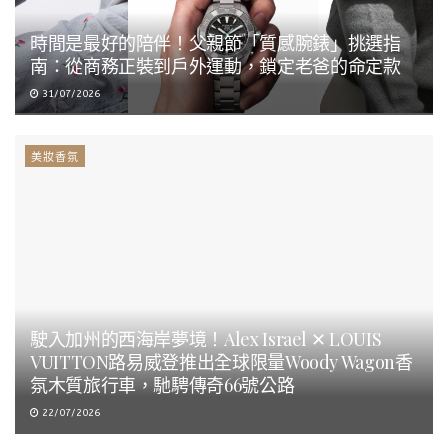
時間是最好的陪伴！父親節「質感腕錶」挑選指
南：從商務正裝到戶外運動，鎖定老爸的命定款
31/07/2026
美妝香氛
駛入加州的西海岸夢境！Alex Israel ✕ LOUIS
VUITTON路易威登推出全球限量Woody Wagon香
氛木質旅行車，馳騁傳奇66號公路
22/07/2026