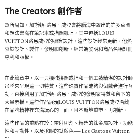
The Creators 創作者
眾所周知，加斯頓-路易．威登會將腦海中躍出的許多草圖
和想法畫滿在筆記本或描圖紙上，其中包括LOUIS
VUITTON路易威登的櫥窗設計，這些設計經常更新。他熱
衷於設計、製作、發明和創新，經常為發明和商品名稱註冊
專利和版權。
在此篇章中，以一只機械拼圖戒指和一個工藝精湛的設計師
吊墜來呈現這一切特質，這些珠寶作品能夠與佩戴者進行互
動，直接利用了加斯頓-路易．威登的發明家特質和留下的
大量素描。這些作品展現LOUIS VUITTON路易威登潛藏
在品牌精神裡充滿玩心的一面，且不斷地重塑、再創新。
這些作品的重點在於：雷射切割、精確的鈦金屬設計、功能
性和互動性，以及搶眼的鈦藍色── Les Gastons Vuitton