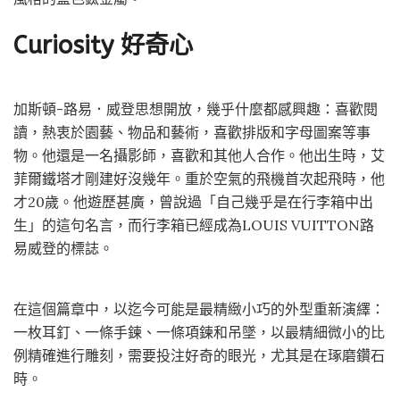
Curiosity 好奇心
加斯頓-路易．威登思想開放，幾乎什麼都感興趣：喜歡閱
讀，熱衷於園藝、物品和藝術，喜歡排版和字母圖案等事
物。他還是一名攝影師，喜歡和其他人合作。他出生時，艾
菲爾鐵塔才剛建好沒幾年。重於空氣的飛機首次起飛時，他
才20歲。他遊歷甚廣，曾說過「自己幾乎是在行李箱中出
生」的這句名言，而行李箱已經成為LOUIS VUITTON路
易威登的標誌。
在這個篇章中，以迄今可能是最精緻小巧的外型重新演繹：
一枚耳釘、一條手鍊、一條項鍊和吊墜，以最精細微小的比
例精確進行雕刻，需要投注好奇的眼光，尤其是在琢磨鑽石
時。