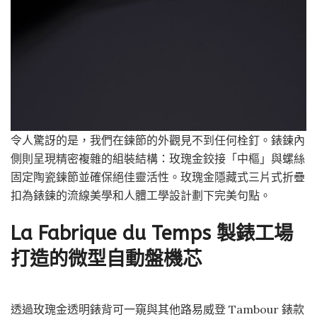
令人驚訝的是，我們在鍊節的外觀見不到任何栓釘。錶鍊內
側則呈現精密複雜的組裝結構：玫瑰金鉸接「中樞」與螺絲
固定陶瓷鍊節並確保絕佳靈活性。玫瑰金隱藏式三片式折疊
扣為錶鍊的流線美學和人體工學設計劃下完美句點。
La Fabrique du Temps 製錶工場
打造的微型自動盤機芯
透過玫瑰金透明錶背可一窺與其他路易威登 Tambour 錶款