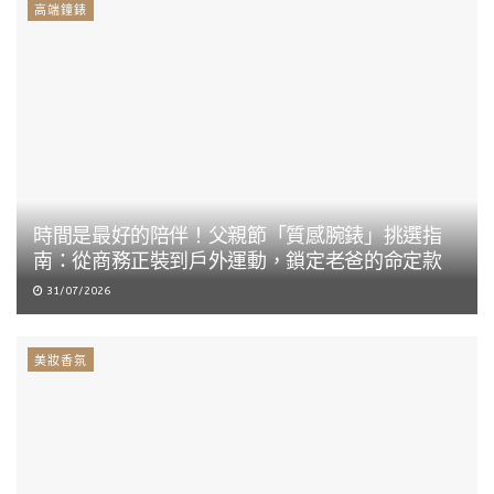
高端鐘錶
時間是最好的陪伴！父親節「質感腕錶」挑選指
南：從商務正裝到戶外運動，鎖定老爸的命定款
31/07/2026
美妝香氛