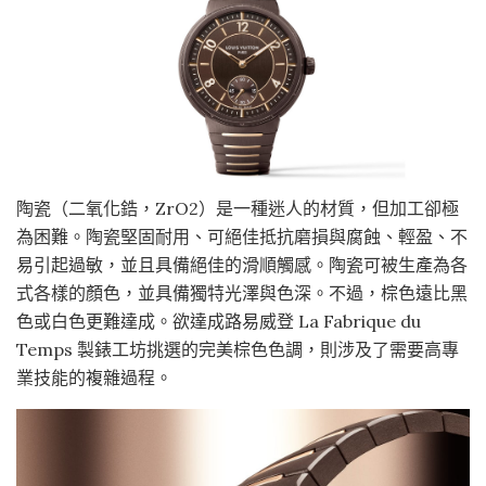
陶瓷（二氧化鋯，ZrO2）是一種迷人的材質，但加工卻極
為困難。陶瓷堅固耐用、可絕佳抵抗磨損與腐蝕、輕盈、不
易引起過敏，並且具備絕佳的滑順觸感。陶瓷可被生產為各
式各樣的顏色，並具備獨特光澤與色深。不過，棕色遠比黑
色或白色更難達成。欲達成路易威登 La Fabrique du
Temps 製錶工坊挑選的完美棕色色調，則涉及了需要高專
業技能的複雜過程。