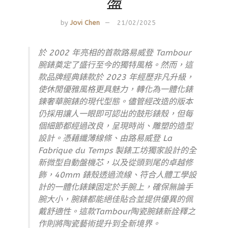
盪
by
Jovi Chen
21/02/2025
於 2002 年亮相的首款路易威登 Tambour
腕錶奠定了盛行至今的獨特風格。然而，這
款品牌經典錶款於 2023 年經歷非凡升級，
使休閒優雅風格更具魅力，轉化為一體化錶
鍊奢華腕錶的現代型態。儘管經改造的版本
仍採用讓人一眼即可認出的鼓形錶殼，但每
個細節都經過改良，呈現時尚、雕塑的造型
設計。憑藉纖薄線條、由路易威登 La
Fabrique du Temps 製錶工坊獨家設計的全
新微型自動盤機芯，以及從頭到尾的卓越修
飾，40mm 錶殼透過流線、符合人體工學設
計的一體化錶鍊固定於手腕上，確保無論手
腕大小，腕錶都能絕佳貼合並提供優異的佩
戴舒適性。這款Tambour陶瓷腕錶新詮釋之
作則將陶瓷藝術提升到全新境界。