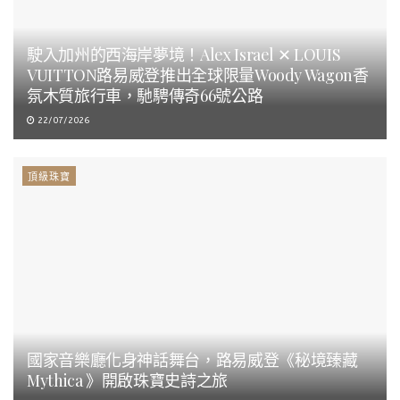
駛入加州的西海岸夢境！Alex Israel ✕ LOUIS
VUITTON路易威登推出全球限量Woody Wagon香
氛木質旅行車，馳騁傳奇66號公路
22/07/2026
頂級珠寶
國家音樂廳化身神話舞台，路易威登《秘境臻藏
Mythica 》開啟珠寶史詩之旅