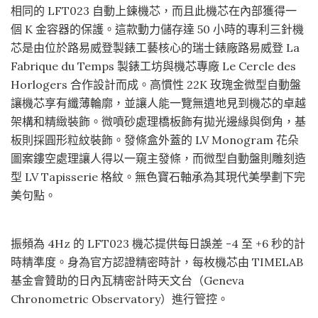
相同的 LFT023 自動上鍊機芯，而且此機芯在內部獲得一
個 K 金容器的保護。這款動力儲存達 50 小時的專利三針機
芯是由位於路易威登製錶工藝核心的瑞士錶廠路易威登 La
Fabrique du Temps 製錶工坊與機芯專廠 Le Cercle des
Horlogers 合作設計而成。高慣性 22K 玫瑰金微型自動盤
讓機芯享有纖薄輪廓，並讓人能一覽無遺地見到機芯的卓越
架構和精緻裝飾。微噴砂處理橋板飾有拋光邊緣與倒角，基
板則採圓形粒紋裝飾。發條盒外蓋的 LV Monogram 花朵
圖案鏤空處理讓人得以一窺主發條，而微型自動盤則雕刻造
型 LV Tapisserie 格紋。無色寶石軸承為其現代美學劃下完
美句點。
振頻為 4Hz 的 LFT023 機芯提供每日誤差 -4 至 +6 秒的計
時精準度。身為官方認證精密時計，每枚機芯由 TIMELAB
基金會贊助的日內瓦精密計時天文台（Geneva
Chronometric Observatory）進行管控。