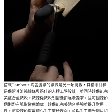
首款Tambour 陶瓷腕錶的錶鍊是另一項挑戰，其構思目標
是保留其流暢線條與絕佳的人體工學設計，並同時確保能完
美整合至錶殼。錶鍊從錶殼朝摺疊扣逐漸變窄，且每個鍊節
個別帶有弧形彎曲輪廓，確保能完美貼合手腕並提升耐用
性。這些鍊節搭載精心手工磨砂表面，並與手工拋光倒角和