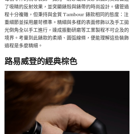
了吸睛的反射效果，並突顯錶殼與錶帶的時尚設計。儘管過
程十分複雜，但秉持與金質 Tambour 錶款相同的態度：注
重細節並採用嚴苛標準。精細與多樣的表面修飾以及手工拋
光倒角全以手工進行，達成振動研磨等工業製程不可企及的
境界。考量到此錶款的柔順、圓弧線條，便能理解這些裝飾
過程是多麼精細。
路易威登的經典棕色