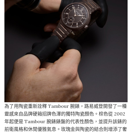
為了用陶瓷重新詮釋 Tambour 腕錶，路易威登開發了一種
靈感來自品牌硬箱招牌色澤的獨特陶瓷顏色。棕色從 2002
年起便是 Tambour 腕錶錶盤的代表性顏色，並提升該錶的
前衛風格和休閒優雅氣息。玫瑰金與陶瓷的結合則增添了奢