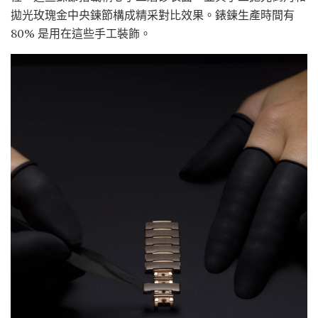
拋光玫瑰金中央鍊節構成精采對比效果。錶鍊生產時間有
80% 是用在這些手工裝飾。