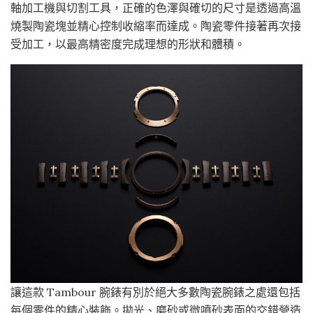
軸加工機與切割工具，正確的色澤與確切的尺寸是透過高溫
燒製陶瓷塊並精心控制收縮率而達成。陶瓷零件接著再次接
受加工，以最高精密度完成理想的形狀和體積。
讓這款 Tambour 腕錶有別於絕大多數陶瓷腕錶之處還包括
每個零件的精心裝飾。拋光、磨砂或微噴砂表面的交錯營造