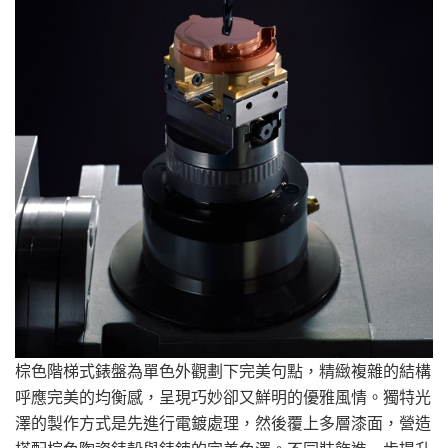
棕色階梯式錶盤為單色外觀劃下完美句點，精緻複雜的結構
呼應完美的均衡感，呈現巧妙卻又鮮明的優雅風情。獨特光
澤的製作方式是先進行電鍍處理，然後覆上多層漆面，營造