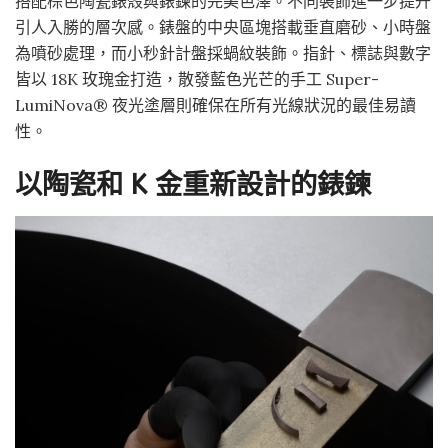
搭配棕色陶瓷錶殼與錶鍊的完美色澤。不同裝飾進一步提升
引人入勝的層次感。錶盤的中央區塊搭載垂直磨砂、小時盤
為噴砂處理，而小秒針計盤採蝸紋裝飾。指針、標誌與數字
皆以 18K 玫瑰金打造，散發藍色光芒的手工 Super-
LumiNova® 夜光塗層則確保在所有光線狀況的最佳易讀
性。
以陶瓷和 K 金重新設計的錶鍊