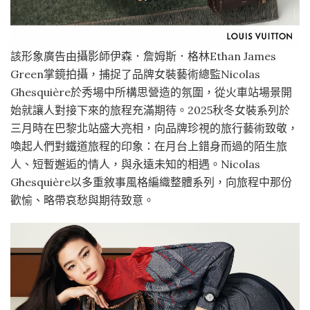
該形象廣告由攝影師伊森．詹姆斯．格林Ethan James
Green掌鏡拍攝，捕捉了品牌女裝藝術總監Nicolas
Ghesquière於秀場中所構思營造的氛圍，從火車站場景開
始就讓人對接下來的旅程充滿期待。2025秋冬女裝系列於
三月時在巴黎北站盛大亮相，向品牌珍視的旅行藝術致敬，
喚起人們對鐵道旅程的印象：在月台上錯身而過的陌生旅
人、短暫邂逅的情人，與永遠未知的相遇。Nicolas
Ghesquière以多重敘事風格編織整體系列，向旅程中那份
歡愉、略帶哀愁與期待致意。