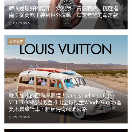
時間是最好的陪伴！父親節「質感腕錶」挑選指
南：從商務正裝到戶外運動，鎖定老爸的命定款
31/07/2026
美妝香氛
駛入加州的西海岸夢境！Alex Israel ✕ LOUIS
VUITTON路易威登推出全球限量Woody Wagon香
氛木質旅行車，馳騁傳奇66號公路
22/07/2026