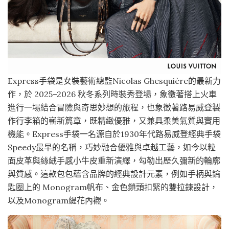
Express手袋是女裝藝術總監Nicolas Ghesquière的最新力
作，於 2025–2026 秋冬系列時裝秀登場，象徵著搭上火車
進行一場結合冒險與奇思妙想的旅程，也象徵著路易威登製
作行李箱的嶄新篇章，既精緻優雅，又兼具柔美氣質與實用
機能。Express手袋一名源自於1930年代路易威登經典手袋
Speedy最早的名稱，巧妙融合優雅與卓越工藝，如今以粒
面皮革與絲絨手感小牛皮重新演繹，勾勒出歷久彌新的輪廓
與質感。這款包包蘊含品牌的經典設計元素，例如手柄與鑰
匙圈上的 Monogram帆布、金色鎖頭扣緊的雙拉鍊設計，
以及Monogram緹花內襯。