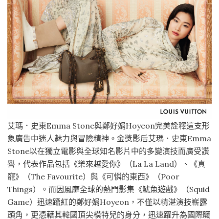
艾瑪．史東Emma Stone與鄭好娟Hoyeon完美詮釋這支形
象廣告中迷人魅力與冒險精神。金獎影后艾瑪．史東Emma
Stone以在獨立電影與全球知名影片中的多變演技而廣受讚
譽，代表作品包括《樂來越愛你》（La La Land）、《真
寵》（The Favourite）與《可憐的東西》（Poor
Things）。而因風靡全球的熱門影集《魷魚遊戲》（Squid
Game）迅速躥紅的鄭好娟Hoyeon，不僅以精湛演技嶄露
頭角，更憑藉其韓國頂尖模特兒的身分，迅速躍升為國際矚