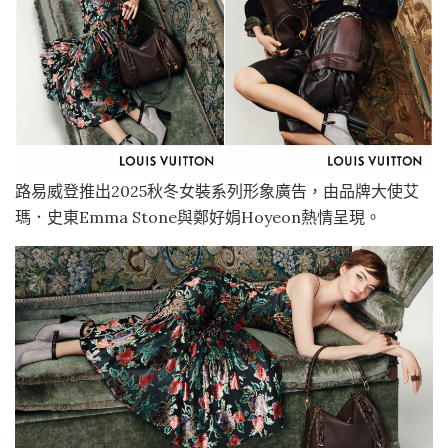
路易威登推出2025秋冬女裝系列形象廣告，由品牌大使艾
瑪．史東Emma Stone與鄭好娟Hoyeon熱情呈現。