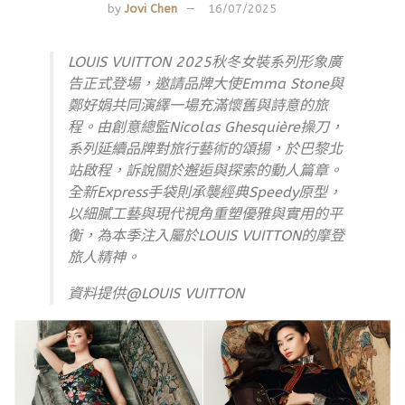
by
Jovi Chen
16/07/2025
LOUIS VUITTON 2025秋冬女裝系列形象廣
告正式登場，邀請品牌大使Emma Stone與
鄭好娟共同演繹一場充滿懷舊與詩意的旅
程。由創意總監Nicolas Ghesquière操刀，
系列延續品牌對旅行藝術的頌揚，於巴黎北
站啟程，訴說關於邂逅與探索的動人篇章。
全新Express手袋則承襲經典Speedy原型，
以細膩工藝與現代視角重塑優雅與實用的平
衡，為本季注入屬於LOUIS VUITTON的摩登
旅人精神。
資料提供@LOUIS VUITTON