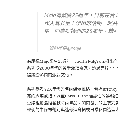
Maje為歡慶25週年，日前在
代人氣女星王淨出席活動一起共襄
格一同慶祝特別的25周年，精心
資料提供@
Maje
為慶祝Maje誕生25週年，Judith Milg
系列從2000年代的美學汲取靈感，透過亮片、
揚繽紛熱鬧的派對文化。
系列參考Y2K年代的時尚偶像風格，包括Britney S
亮的蝴蝶戒指，以至Paris Hilton標誌性
更能輕鬆混搭各款時尚單品。閃閃發亮的上衣完
輕便的牛仔布靴則與迷你連身裙或日常休閒造型