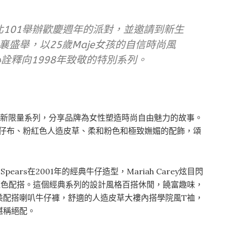
台北101舉辦歡慶週年的派對，並邀請到新生
盛舉，以25歲Maje女孩的自信時尚風
詮釋向1998年致敬的特別系列。
rom推出全新限量系列，分享品牌為女性塑造時尚自由魅力的故事。
牛仔布、粉紅色人造皮草、柔和粉色和極致嫵媚的配飾，頌
pears在2001年的經典牛仔造型，Mariah Carey炫目閃
的鮮粉紅色配搭。這個經典系列的設計風格百搭休閒，饒富趣味，
美配搭喇叭牛仔褲，舒適的人造皮草大褸內搭學院風T裇，
堪稱絕配。