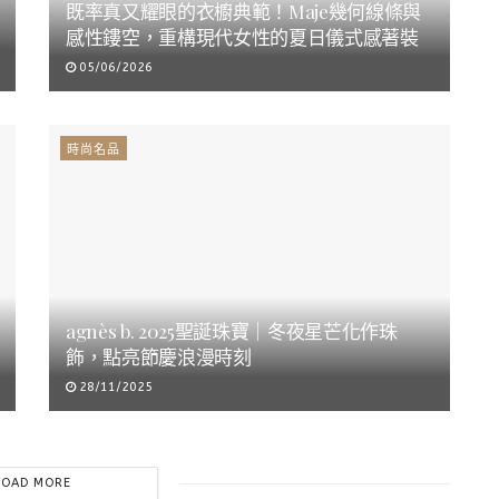
既率真又耀眼的衣櫥典範！Maje幾何線條與
感性鏤空，重構現代女性的夏日儀式感著裝
05/06/2026
時尚名品
agnès b. 2025聖誕珠寶｜冬夜星芒化作珠
飾，點亮節慶浪漫時刻
28/11/2025
LOAD MORE