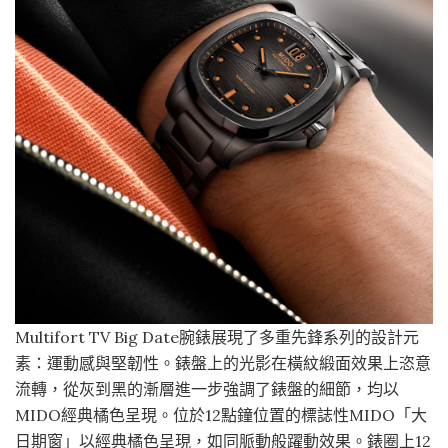
Multifort TV Big Date腕錶展現了多重先鋒系列的設計元
素：運動感與堅韌性。錶盤上的光影在橫紋緞面效果上恣意
流轉，從灰到黑的漸層進一步強調了錶盤的細節，均以
MIDO經典橘色呈現。位於12點鐘位置的標誌性MIDO「大
日期窗」以經典橘色呈現，如同脈動般躍動效果。錶圈上12