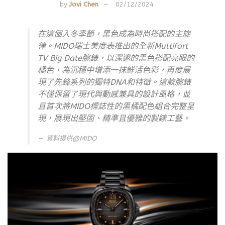
by
Jovi Chen
02/12/2024
在這個入冬季節，黑色成為時尚搭配的主旋
律。MIDO瑞士美度表推出的全新Multifort
TV Big Date腕錶，以深邃的黑色搭配亮眼的
橘色，為沉穩中增添一抹鮮活色彩，再度展
現了先鋒系列的獨特DNA和特徵。這款腕錶
不僅保留了現代與動感兼具的設計風格，並
且首次將MIDO標誌性的黑橘配色組合完整呈
現，展現出堅固、精準且優雅的製錶工藝。
資料提供@MIDO