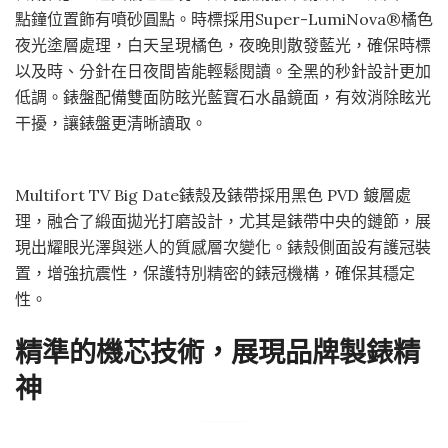
點鐘位置飾有噴砂圓點。時標採用Super-LumiNova®橘色
夜光塗層處理，白天呈現橘色，夜晚則散發藍光，確保時標
以及時、分針在日夜間皆能輕鬆閱讀。全黑的秒針設計更加
低調。錶盤配備雙面防眩光藍寶石水晶鏡面，有效消除眩光
干擾，讓錶盤更清晰讀取。
Multifort TV Big Date錶殼及錶帶採用黑色 PVD 鍍層處
理，融合了緞面拋光打磨設計，尤其是錶帶中央的鏈節，展
現出耀眼光澤與迷人的質感層次變化。錶殼側面設有護冠裝
置，增強抗震性，保護特別精密的錶冠機構，確保其穩定
性。
精準的機芯技術，展現品牌製錶精
神