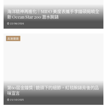
海洋精神再進化｜MIDO 美度表攜手李鐘碩揭曉全
新 Ocean Star 200 潛水腕錶
22/06/2026
高端鐘錶
第60屆金鐘獎 | 鏡頭下的細節，紅毯腕錶背後的品
味宣言
21/10/2025