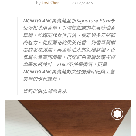
by
Jovi Chen
18/12/2025
MONTBLANC萬寶龍全新Signature Elixir永
恆勃根地淡香精，以濃郁細膩的花香琥珀香
草調，詮釋現代女性自信、優雅與多元堅韌
的魅力。從紅蘭花的柔美花香，到香草與樹
脂的溫潤甜潤，再至琥珀木的沉穩餘韻，香
氣層次豐富而精緻。搭配紅色漸層玻璃與經
典墨水瓶設計，Elixir不僅是香氛，更是
MONTBLANC萬寶龍對女性優雅印記與工藝
美學的現代詮釋。
資料提供@鋒恩香水