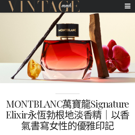
MONTBLANC萬寶龍Signature
Elixir永恆勃根地淡香精｜以香
氣書寫女性的優雅印記