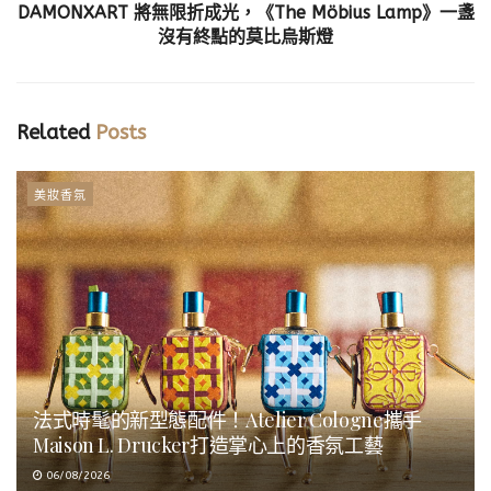
DAMONXART 將無限折成光，《The Möbius Lamp》一盞
沒有終點的莫比烏斯燈
Related
Posts
美妝香氛
法式時髦的新型態配件！Atelier Cologne攜手
Maison L. Drucker打造掌心上的香氛工藝
06/08/2026