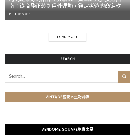
南：從商務正裝到戶外運動，鎖定老爸的命定款
31/07/2026
LOAD MORE
SEARCH
VINTAGE富豪人生粉絲團
VENDOME SQUARE珠寶之星