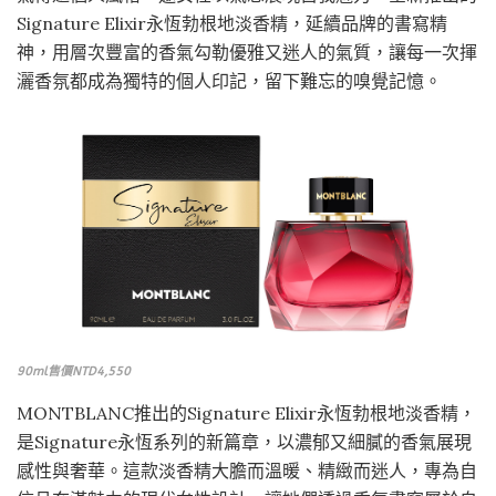
Signature Elixir永恆勃根地淡香精，延續品牌的書寫精
神，用層次豐富的香氣勾勒優雅又迷人的氣質，讓每一次揮
灑香氛都成為獨特的個人印記，留下難忘的嗅覺記憶。
90ml售價NTD4,550
MONTBLANC推出的Signature Elixir永恆勃根地淡香精，
是Signature永恆系列的新篇章，以濃郁又細膩的香氣展現
感性與奢華。這款淡香精大膽而溫暖、精緻而迷人，專為自