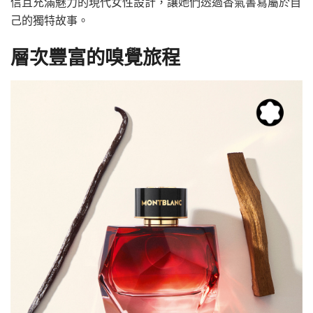
信且充滿魅力的現代女性設計，讓她們透過香氣書寫屬於自
己的獨特故事。
層次豐富的嗅覺旅程