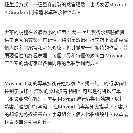
種生活方式，一種量身訂製的感官體驗，也代表著Moynat
X Guerlain 同樣追求卓越永恆信念。
奢華的精髓在於最微小的細節。 每一次訂製香水體驗都提
供了更大的客製化可能性，特別是透過在行李箱上添加專屬
個人的名字縮寫和彩色條紋，將其變成一件獨特的作品，並
展現個性的終極表達。每個字母和每個條紋均由 Moynat
工作室的藝術家以各種閃爍的色彩手繪而成。
Moynat 工坊的專業技術在這款複雜、獨一無二的行李箱中
達到了頂峰。 訂製的夢想沒有限制。 可以進行特殊訂單
（根據要求估算），需要 Moynat 進行客製化諮詢，以打
造客戶理想的行李箱。 在Moynat的專業知識指導下，客戶
的想像力將透過畫布、字母組合、個人化彩繪設計、皮革或
珍貴皮革來引導創作。