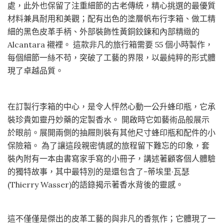
處，此外也保留了注重細節的古老傳統，精心挑選的最優質
材料兼具耐用和美觀；配有出色的塗層帆布行李箱、做工精
細的黑色皮革手柄、外部裝飾性黃銅鉸鍊和內部精緻的
Alcantara 襯裡。 這款非凡的旅行箱需要 55 個小時製作，
每個細節一絲不苟，突破了工藝的界限，以最純粹的形式體
現了卓越品質。
在訂製行李箱的中心，是令人怦然心動一公升蜂印瓶，它承
裝珍貴如靈丹妙藥的定製香水。 開啟時它如藝術品般展示
於眼前。展開兩側的抽屜則裝有其他尺寸蜂印瓶和配件的小
保險箱。 為了讓這段親密情感的旅程留下難忘的印象，套
裝內附有一本由書寫家手寫的小冊子，講述著顧客個人體驗
的獨特故事，其中最特別的是還包含了-蒂埃里·瓦瑟
(Thierry Wasser)的語錄揭示著香水背後的靈感。
這不僅僅是傑出的皮革工藝的與非凡的香氛作；它體現了一