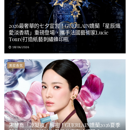
2026最奢華的七夕宣言！GUERLAIN嬌蘭「星辰熾
愛淡香精」重磅登場，攜手法國藝術家Lucie
Touré打造紙藝刺繡蜂印瓶
18/06/2026
美妝香氛
宋慧喬「冷凝妝」解密！GUERLAIN嬌蘭2026夏季