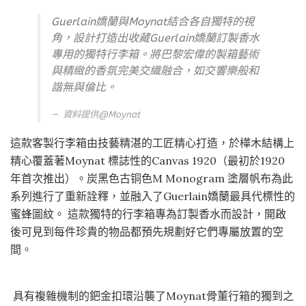
Guerlain嬌蘭與Moynat結合各自獨特的視
角，設計打造出收藏Guerlain嬌蘭訂製香水
專用的獨特行李箱。將巴黎宏偉的製箱藝術
與精緻的香氛完美交織融合，如交響樂般和
諧無與倫比。
資料提供@
Moynat
這款客製行李箱由技藝精湛的工匠精心打造，於樺木結構上
精心覆蓋著Moynat 標誌性的Canvas 1920（最初於1920
年首次推出）。炭黑色古铜色M Monogram 塗層帆布為此
系列進行了重新詮釋，並融入了Guerlain嬌蘭最具代標性的
蜜蜂圖紋。 這款獨特的行李箱專為訂製香水而設計，開啟
後可見到每件珍貴的物品都預先規劃好它們專屬放置的空
間。
具有複雜機制的鈀金扣環沿襲了Moynat骨董行箱的獨到之