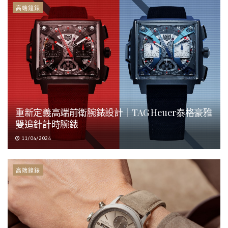
高端鐘錶
重新定義高端前衛腕錶設計｜TAG Heuer泰格豪雅
雙追針計時腕錶
11/04/2024
高端鐘錶