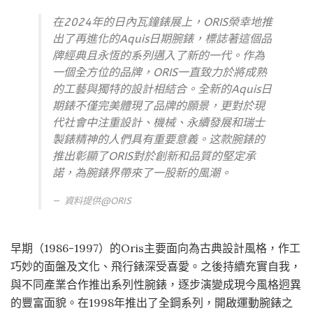
在2024年的日內瓦鐘錶展上，ORIS榮幸地推
出了再進化的Aquis日期腕錶，標誌著這個品
牌經典且永恆的系列邁入了新的一代。作為
一個全方位的品牌，ORIS一直致力於將成熟
的工藝與獨特的設計相結合。全新的Aquis日
期錶不僅完美體現了品牌的願景，更對於現
代社會中注重設計、機械、永續發展和瑞士
製錶精神的人們具有重要意義。这款腕錶的
推出彰顯了ORIS對於創新和品質的堅定承
諾，為腕錶界帶來了一股新的風潮。
資料提供@
ORIS
早期（1986-1997）的Oris主要面向為古典設計風格，作工
巧妙的面盤及文化、飛行錶深受喜愛。之後持續充實自我，
與不同產業合作推出系列性腕錶，逐步演變成現今風格迥異
的豐富面貌。在1998年推出了全鋼系列，開啟運動腕錶之