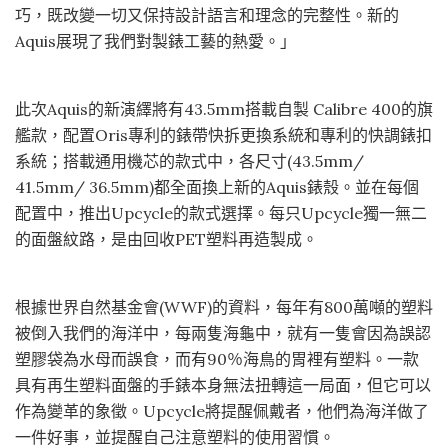
巧，既改變一切又保持設計語言和理念的完整性。新的
Aquis展現了我們對製錶工藝的熱愛。」
此次Aquis的新演繹將有43.5mm搭載自製 Calibre 400的旗
艦款，配置Oris專利的錶帶快拆更換系統和專利的快調錶扣
系統；搭載通用機芯的款式中，各尺寸(43.5mm/
41.5mm/ 36.5mm)都全面換上新的Aquis錶殼。並在每個
配置中，推出Upcycle的款式選擇。每只Upcycle獨一無二
的面盤紋路，是由回收PET塑料再造製成。
根據世界自然基金會(WWF)的資料，每年有800萬噸的塑料
被倒入我們的海洋中，每兩隻海龜中，就有一隻會因為誤認
塑膠袋為水母而誤食，而有90％海鳥的胃裡有塑料。一款
具有再生塑料面盤的手錶本身無法扭轉這一局面，但它可以
作為變革的象徵。Upcycle將提醒佩戴者，他們為海洋做了
一件好事，並提醒自己注意塑料的使用習慣。