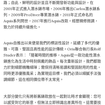
路；自此，鮮明的設計並且不斷開發新功能與設計，在
2001年正式進入潛水錶市場，2006年推出Carlos潛水錶系
列，2009年ProDiver專業潛水錶，2011年正式命名的
Aquis系列問世，2017年進行Aquis改款。經歷精修微調，
致力於持續升級進化。
Aquis自推出以來便是我們的標誌性設計，延續了多代的優
雅、可靠、堅固且高性能的設計傳統。Oris聯合執行長Rolf
Studer表示：「隨著時間的推移，Aquis從一款功能性潛水
錶進化為生活中時刻佩戴的飾品。每次重新設計，我們都致
力於對細節精雕細琢；需保持清晰易讀和堅固耐用的性能，
同時更添優雅風采；為實現這目標，我們必須以細膩手法強
調細節，這在相同價位帶不太常見。
大部分變化只有將新舊錶款放在一起對比時才會顯現：您可
以感受到它的新意，但無法立即辨識出差異所在。這需要技