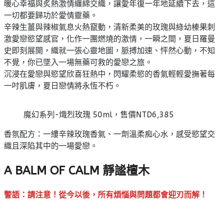
暖心幸福與炙熱激情纏綿交織，讓愛年復一年地延續下去，這
一切都要歸功於愛情靈藥。
辛辣生薑與辣椒氣息火熱竄動，清新柔美的玫瑰與綠幼榛果刺
激愛戀慾望感官，化作一團燃燒的激情，一瞬之間，夏日羅曼
史即刻展開，織就一張心靈地圖，脈搏加速、怦然心動，不知
不覺，你已墜入一場無藥可救的愛戀之旅。
沉浸在愛戀與慾望欣喜狂熱中，閃耀柔慾的香氣輕輕愛撫著每
一吋肌膚，夏日戀情將永恆不朽。
魔幻系列-熾烈玫瑰 50ml，售價NTD6,385
香氛配方：一縷辛辣玫瑰香氣、一劑溫柔痴心水，感受慾望交
織且深陷其中的一場愛戀。
A BALM OF CALM 靜謐檀木
警語：請注意！從今以後，所有煩惱與問題都會迎刃而解！