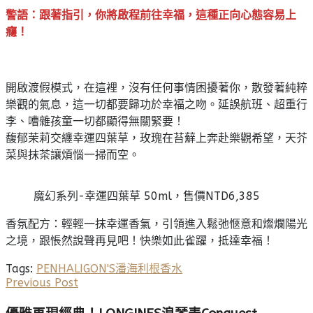
警語：跟著指引，你將啟程前往幸福，這種正向心態容易上
癮！
開啟渡假模式，在這裡，沒有任何事情困擾著你，散發著純粹
樂觀的氣息，這一切都要歸功於幸福之吻。延誤航班、超重行
李、嘈雜孩童一切都顯得無關緊要！
馥郁茉莉交纏幸運四葉草，玫瑰在苔蘚上奔赴樂觀希望，天芥
菜與抹茶讓煩惱一掃而空。
魔幻系列-幸運四葉草 50ml，售價NTD6,385
香氛配方：輕輕一抹幸運香氣，引領進入鬆弛愜意和燦爛陽光
之境，跟悵然說聲再見吧！快樂如此雀躍，抵達幸福！
Tags:
PENHALIGON'S
潘海利根
香水
Previous Post