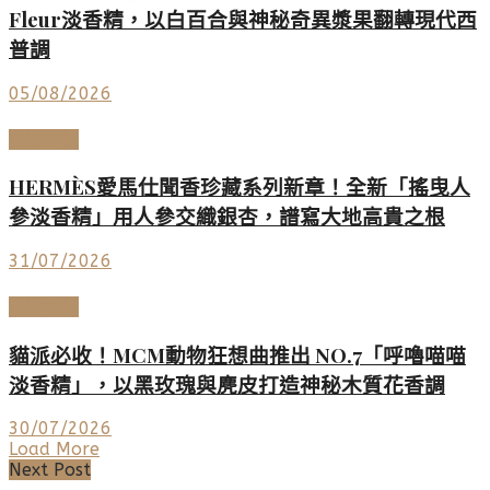
Fleur淡香精，以白百合與神秘奇異漿果翻轉現代西
普調
05/08/2026
美妝香氛
HERMÈS愛馬仕聞香珍藏系列新章！全新「搖曳人
參淡香精」用人參交織銀杏，譜寫大地高貴之根
31/07/2026
美妝香氛
貓派必收！MCM動物狂想曲推出 NO.7「呼嚕喵喵
淡香精」，以黑玫瑰與麂皮打造神秘木質花香調
30/07/2026
Load More
Next Post