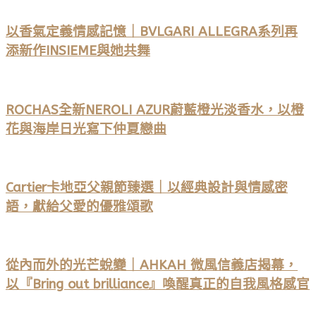
以香氣定義情感記憶｜BVLGARI ALLEGRA系列再
添新作INSIEME與她共舞
ROCHAS全新NEROLI AZUR蔚藍橙光淡香水，以橙
花與海岸日光寫下仲夏戀曲
Cartier卡地亞父親節臻選｜以經典設計與情感密
語，獻給父愛的優雅頌歌
從內而外的光芒蛻變｜AHKAH 微風信義店揭幕，
以『Bring out brilliance』喚醒真正的自我風格感官