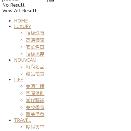
No Result
View All Result
HOME
LUXURY
頂級珠寶
高端鐘錶
奢華名車
頂級地產
NOUVEAU
時尚名品
藏品拍賣
LIFE
美酒佳餚
空間傢飾
當代藝術
美妝香氛
醫美保養
TRAVEL
度假天堂