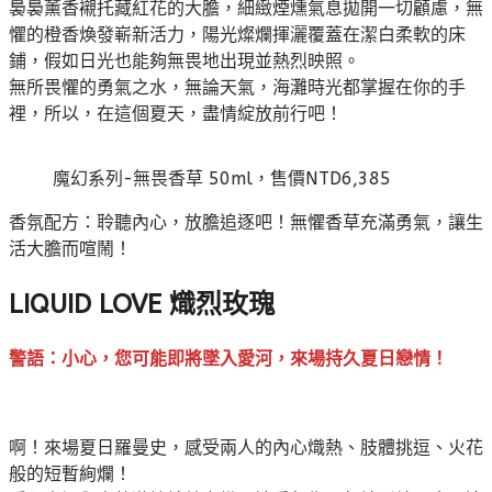
裊裊薰香襯托藏紅花的大膽，細緻煙燻氣息拋開一切顧慮，無
懼的橙香煥發嶄新活力，陽光燦爛揮灑覆蓋在潔白柔軟的床
鋪，假如日光也能夠無畏地出現並熱烈映照。
無所畏懼的勇氣之水，無論天氣，海灘時光都掌握在你的手
裡，所以，在這個夏天，盡情綻放前行吧！
魔幻系列-無畏香草 50ml，售價NTD6,385
香氛配方：聆聽內心，放膽追逐吧！無懼香草充滿勇氣，讓生
活大膽而喧鬧！
LIQUID LOVE 熾烈玫瑰
警語：小心，您可能即將墜入愛河，來場持久夏日戀情！
啊！來場夏日羅曼史，感受兩人的內心熾熱、肢體挑逗、火花
般的短暫絢爛！