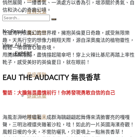
悄然展開，一縷香氣、一滴處方以香為引，增添關於勇氣、自
信和決心的奇趣幻境。
度假天堂
No Result
在潘海利根魔幻的世界裡，擁抱英倫夏日奇趣，感受無限樂
夢幻旅宿
趣。天馬行空的想像力翱翔天際，源自深奧魔法的植物靈性，
View All Result
輕輕一噴領會心靈奇境。
EXPERT
甩開綿綿陰雨，盡情撐起陽傘吧！穿上火辣比基尼再踏上率性
靴子，感受美好的英倫夏日，就在眼前！
星座運勢
EAU THE AUDACITY 無畏香草
警語：大膽無畏盡情前行！你將發現勇敢自信的自己
健康保養
雅仕指南
海風澎湃地呼嘯著，成群海鷗翩翩起舞傳來清脆響亮的嘎嘎
聲，三明治裡還夾雜著沙粒，哇！如此的一片英國海濱奇觀！
風輕日暖的今天，不需防曬乳，只要噴上一點無畏香草！