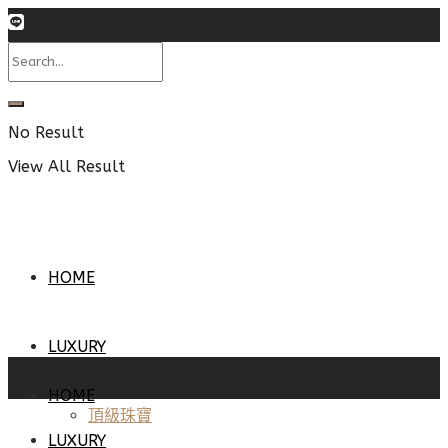
No Result
View All Result
HOME
LUXURY
HOME
頂級珠寶
LUXURY