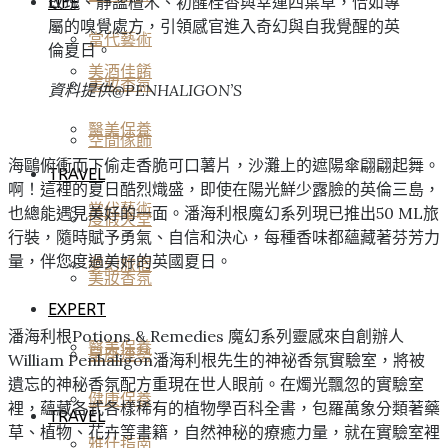
玫瑰、靜謐檀木、初醒桂香與幸運四葉草，恰如專
LIFE
屬的嗅覺處方，引領感官進入奇幻與自我覺醒的英
當代藝術
倫夏日。
美酒佳餚
美妝香氛
資料提供@PENHALIGON’S
醫美保養
空間傢飾
海鷗俯衝而下偷走香脆可口薯片，沙灘上的遮陽傘翩翩起舞。
TRAVEL
啊！這裡的夏日酷烈熾盛，即使在陽光鮮少露臉的英倫三島，
當代藝術
也總能遇見美好的一面。潘海利根魔幻系列現已推出50 ML旅
度假天堂
行裝，隨時賦予勇氣、自信和決心，每種香味都蘊藏著芬芳力
量，伴您度過美好的英國夏日。
夢幻旅宿
美妝香氛
EXPERT
潘海利根Potions & Remedies 魔幻系列靈感來自創辦人
醫美保養
星座運勢
William Penhaligon潘海利根先生的神祕香氛實驗室，將被
遺忘的神秘香氛配方重現在世人眼前。在燭光飄忽的實驗室
健康保養
裡，蘊藏各式各樣稀有的植物學百科全書，包羅萬象分類著藥
TRAVEL
草、植物、花卉等書籍，自然神秘的療癒力量，就在實驗室裡
雅仕指南