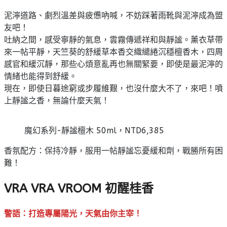
泥濘道路、劇烈溫差與疲憊吶喊，不妨踩著雨靴與泥濘成為盟
友吧！
吐納之間，感受寧靜的氣息，雲霧傳遞祥和與靜謐。薰衣草帶
來一帖平靜，天竺葵的舒緩草本香交織繾綣沉穩檀香木，四周
感官和緩沉靜，那些心煩意亂再也無關緊要，即使是最泥濘的
情緒也能得到舒緩。
現在，即使日暮途窮或步履維艱，也沒什麼大不了，來吧！噴
上靜謐之香，無論什麼天氣！
魔幻系列-靜謐檀木 50ml，NTD6,385
香氛配方：保持冷靜，服用一帖靜謐忘憂緩和劑，戰勝所有困
難！
VRA VRA VROOM 初醒桂香
警語：打造專屬陽光，天氣由你主宰！