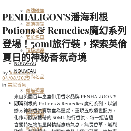
高端鐘錶
頂級珠寶
PENHALIGON’S潘海利根
高端鐘錶
Potions & Remedies魔幻系列
奢華名車
奢華名車
登場！50ml旅行裝，探索英倫
頂級地產
頂級地產
夏日的神秘香氛奇境
NOUVEAU
NOUVEAU
by
Jovi Chen
時尚名品
04/08/2025
in
美妝香氛
藏品拍賣
時尚名品
來自英國百年皇室御用香水品牌 PENHALIGON’S
LIFE
潘海利根的 Potions & Remedies 魔幻系列，以創
辦人神秘香氛實驗室為靈感，重現五款遺世配方，
藏品拍賣
美酒佳餚
化作可隨身攜帶的 50ML 旅行香氛。每一瓶皆蘊
含獨特植物能量與情緒療癒氣息，無畏香草、熾烈
空間傢飾