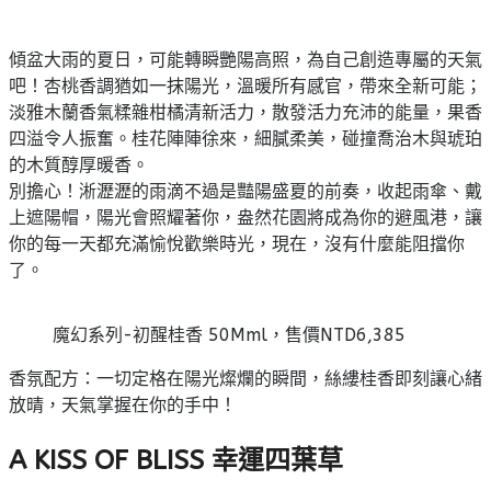
傾盆大雨的夏日，可能轉瞬艷陽高照，為自己創造專屬的天氣
吧！杏桃香調猶如一抹陽光，溫暖所有感官，帶來全新可能；
淡雅木蘭香氣糅雜柑橘清新活力，散發活力充沛的能量，果香
四溢令人振奮。桂花陣陣徐來，細膩柔美，碰撞喬治木與琥珀
的木質醇厚暖香。
別擔心！淅瀝瀝的雨滴不過是豔陽盛夏的前奏，收起雨傘、戴
上遮陽帽，陽光會照耀著你，盎然花園將成為你的避風港，讓
你的每一天都充滿愉悅歡樂時光，現在，沒有什麼能阻擋你
了。
魔幻系列-初醒桂香 50Mml，售價NTD6,385
香氛配方：一切定格在陽光燦爛的瞬間，絲縷桂香即刻讓心緒
放晴，天氣掌握在你的手中！
A KISS OF BLISS 幸運四葉草