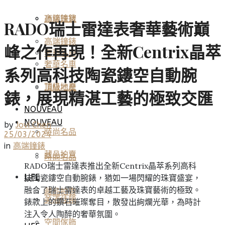
高端鐘錶
頂級珠寶
RADO瑞士雷達表奢華藝術巔
高端鐘錶
峰之作再現！全新Centrix晶萃
奢華名車
奢華名車
系列高科技陶瓷鏤空自動腕
頂級地產
頂級地產
錶，展現精湛工藝的極致交匯
NOUVEAU
NOUVEAU
by
Jovi Chen
時尚名品
25/03/2024
in
高端鐘錶
藏品拍賣
時尚名品
RADO瑞士雷達表推出全新Centrix晶萃系列高科
LIFE
技陶瓷鏤空自動腕錶，猶如一場閃耀的珠寶盛宴，
融合了瑞士雷達表的卓越工藝及珠寶藝術的極致。
藏品拍賣
美酒佳餚
錶款上的鑽石璀璨奪目，散發出絢爛光華，為時計
注入令人陶醉的奢華氛圍。
空間傢飾