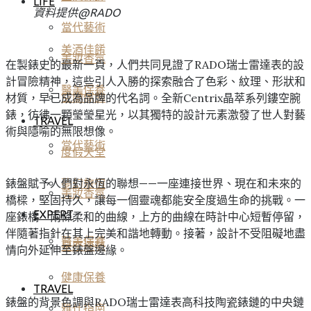
LIFE
資料提供@
RADO
當代藝術
美酒佳餚
美妝香氛
在製錶史的最新一頁，人們共同見證了RADO瑞士雷達表的設
計冒險精神，這些引人入勝的探索融合了色彩、紋理、形狀和
醫美保養
材質，早已成為品牌的代名詞。全新Centrix晶萃系列鏤空腕
空間傢飾
錶，彷彿一顆瑩瑩星光，以其獨特的設計元素激發了世人對藝
TRAVEL
術與隱喻的無限想像。
當代藝術
度假天堂
錶盤賦予人們對永恆的聯想——一座連接世界、現在和未來的
夢幻旅宿
美妝香氛
橋樑，堅固持久，讓每一個靈魂都能安全度過生命的挑戰。一
EXPERT
座錶橋、兩條柔和的曲線，上方的曲線在時計中心短暫停留，
伴隨著指針在其上完美和諧地轉動。接著，設計不受阻礙地盡
醫美保養
星座運勢
情向外延伸至錶盤邊緣。
健康保養
TRAVEL
錶盤的背景色調與RADO瑞士雷達表高科技陶瓷錶鏈的中央鏈
雅仕指南