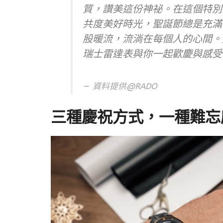
質，讚美這份神祕。在這個特別
共度美好時光，聖誕節總是充滿
股暖流，流淌在每個人的心間。
瑞士雷達表與你一起歡慶與感受
資料提供@RADO
三種慶祝方式，一種難忘