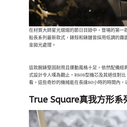
在材質大師星光熠熠的節日目錄中，登場的第一款精緻
船長系列最新款式，錶殼和錶鏈皆採用低調的霧面
金拋光處理。
這款腕錶堅固耐用且運動風格十足，依然配備經
式設計令人嘆為觀止，R808型機芯及其絕佳對
看，這些奇妙的機械能在長達80小時的時間內，
True Square真我