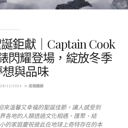
鉅獻｜Captain Cook
錶閃耀登場，綻放冬季
夢想與品味
28/11/2024
in
高端鐘錶
將迎來溫馨又幸福的聖誕佳節，讓人感受到
界各地的人類透過文化相遇、匯聚、結
小的家庭慶祝彼此在地球上奇特存在的本