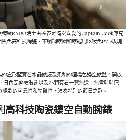
RADO瑞士雷達表是備受喜愛的Captain Cook庫克
黑色高科技陶瓷，不鏽鋼錶圈和錶冠則以暖色PVD玫瑰
典的盒形藍寶石水晶錶鏡及柔和的煙燻色鏤空錶盤。開放
比、日內瓦條紋裝飾以及25顆寶石一覽無遺。無需時時照
以絕對的可靠性和準確性，演奏特別的節日之歌。
方形系列高科技陶瓷鏤空自動腕錶