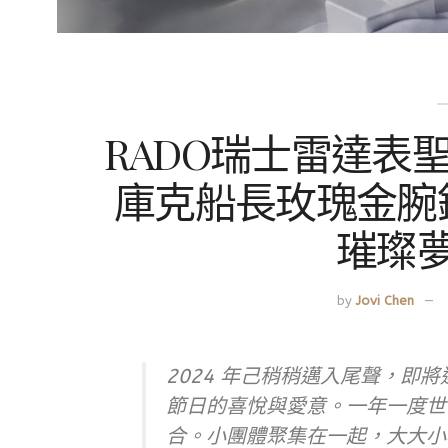
RADO瑞士雷達表聖誕
庫克船長玫瑰金腕
璀璨
by
Jovi Chen
2024 年己稍稍邁入尾聲，即
節日的喜悅與愛意。一年一度世
合。小團體聚集在一起，大大小