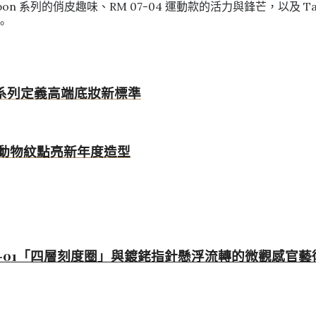
n 系列的俏皮趣味、RM 07-04 運動款的活力與鋒芒，以及 T
。
ir系列定義高端底妝新標準
t」，以動物紋點亮新年度造型
M 55-01「四層刻度圈」與鍍銠指針懸浮流轉的微觀感官藝