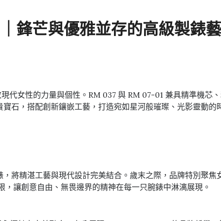
錶系列｜鋒芒與優雅並存的高級製錶
致敬現代女性的力量與個性。RM 037 與 RM 07-01 兼具
維與珍貴寶石，搭配創新鑲嵌工藝，打造宛如星河般璀璨、光影靈動
高級腕錶，將精湛工藝與現代設計完美結合。歲末之際，品牌特別
藝的極限，讓創意自由、無畏邊界的精神在每一只腕錶中淋漓展現。