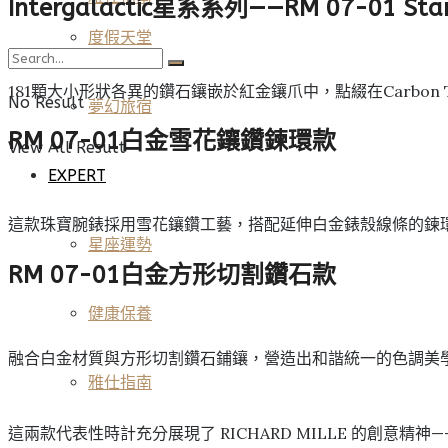
Intergalactic星系系列——RM 07-01 Sta
度假天堂
181顆大小形狀各異的鑽石鑲嵌於紅金鑲爪中，點綴在Carbo
No Result
夢幻旅宿
RM 07-01白金雪花鑲鑽鍊環款
View All Result
EXPERT
這款珠寶腕錶採用雪花鑲鑽工藝，搭配延伸白金錶殼線條的鍊
星座運勢
RM 07-01白金方形切割鑽石款
健康保養
融合白金材質與方形切割鑽石鋪鑲，營造出和諧統一的色調美學
雅仕指南
這兩款代表性時計充分展現了 RICHARD MILLE 的創意精