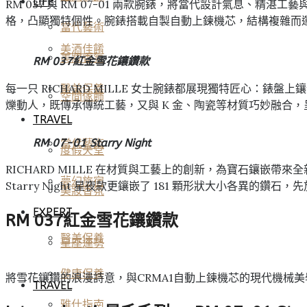
LIFE
RM 037 與 RM 07-01 兩款腕錶，將當代設計氣息、精
格，凸顯獨特個性。腕錶搭載自製自動上鍊機芯，結構複雜而
當代藝術
美酒佳餚
美妝香氛
RM 037紅金雪花鑲鑽款
每一只 RICHARD MILLE 女士腕錶都展現獨特匠心：錶
醫美保養
空間傢飾
爍動人，既傳承傳統工藝，又與 K 金、陶瓷等材質巧妙融合
TRAVEL
RM 07-01 Starry Night
當代藝術
度假天堂
RICHARD MILLE 在材質與工藝上的創新，為寶石鑲嵌帶來全新挑
夢幻旅宿
Starry Night 星夜款更鑲嵌了 181 顆形狀大小各
美妝香氛
EXPERT
RM 037紅金雪花鑲鑽款
醫美保養
星座運勢
健康保養
將雪花鑲鑽的浪漫詩意，與CRMA1自動上鍊機芯的現代機械
TRAVEL
雅仕指南