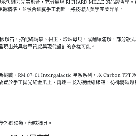
湛工藝與永恆魅力完美融合，充分展現 RICHARD MILLE 的
運轉精準，並融合細膩手工潤飾，將技術與美學完美昇華。
盤上鑲嵌鑽石，搭配縞瑪瑙、碧玉、珍珠母貝，或鋪鑲滿鑽，部分款式更
，呈現出兼具奢華質感與現代設計的多樣可能。
戰。RM 07-01 Intergalactic 星系系列，以 Carb
異的鑽石，先放置於手工拋光紅金爪上，再逐一嵌入碳纖維錶殼，彷彿
美學巧妙映襯，韻味獨具。