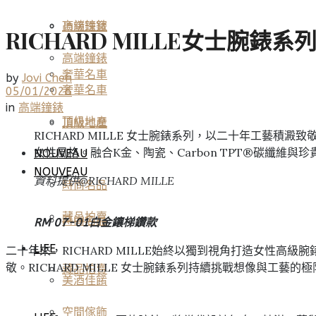
高端鐘錶
頂級珠寶
RICHARD MILLE女士腕
高端鐘錶
奢華名車
by
Jovi Chen
奢華名車
05/01/2026
in
高端鐘錶
頂級地產
頂級地產
RICHARD MILLE 女士腕錶系列，以二十年工藝積澱
女性風格。融合K金、陶瓷、Carbon TPT®碳纖
NOUVEAU
NOUVEAU
資料提供@RICHARD MILLE
時尚名品
藏品拍賣
時尚名品
RM 07-01白金鑲梯鑽款
LIFE
二十年來，RICHARD MILLE始終以獨到視角打造女性
敬。RICHARD MILLE 女士腕錶系列持續挑戰想像與工
藏品拍賣
美酒佳餚
空間傢飾