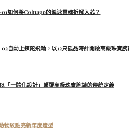
4-01如何將Colnago的競速靈魂拆解入芯？
 HJ-02自動上鍊陀飛輪，以12只孤品時計開啟高級珠寶
E如何以「一體化設計」顛覆高級珠寶腕錶的傳統定義
t」，以動物紋點亮新年度造型