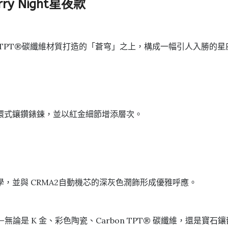
rry Night星夜款
n TPT®碳纖維材質打造的「蒼穹」之上，構成一幅引人入勝的
環式鑲鑽錶鍊，並以紅金細節增添層次。
，並與 CRMA2自動機芯的深灰色潤飾形成優雅呼應。
神——無論是 K 金、彩色陶瓷、Carbon TPT® 碳纖維，