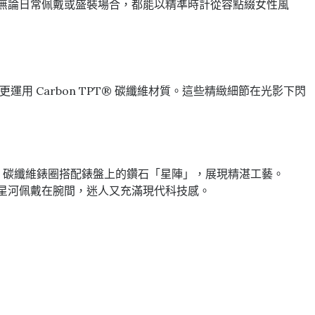
品牌哲學。無論日常佩戴或盛裝場合，都能以精準時計從容點綴女性風
運用 Carbon TPT® 碳纖維材質。這些精緻細節在光影下閃
on TPT® 碳纖維錶圈搭配錶盤上的鑽石「星陣」，展現精湛工藝。
將璀璨星河佩戴在腕間，迷人又充滿現代科技感。