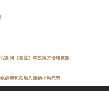
禮
早春度假系列《初筵》釋放東方優雅氣韻
福，MK經典包款融入躍動小馬元素