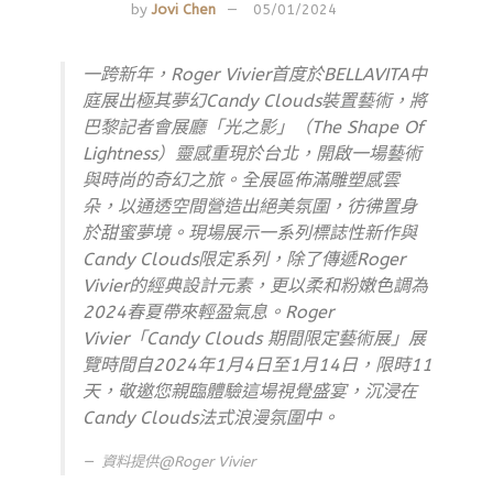
by
Jovi Chen
05/01/2024
一跨新年，Roger Vivier首度於BELLAVITA中
庭展出極其夢幻Candy Clouds裝置藝術，將
巴黎記者會展廳「光之影」（The Shape Of
Lightness）靈感重現於台北，開啟一場藝術
與時尚的奇幻之旅。全展區佈滿雕塑感雲
朵，以通透空間營造出絕美氛圍，彷彿置身
於甜蜜夢境。現場展示一系列標誌性新作與
Candy Clouds限定系列，除了傳遞Roger
Vivier的經典設計元素，更以柔和粉嫩色調為
2024春夏帶來輕盈氣息。Roger
Vivier「Candy Clouds 期間限定藝術展」展
覽時間自2024年1月4日至1月14日，限時11
天，敬邀您親臨體驗這場視覺盛宴，沉浸在
Candy Clouds法式浪漫氛圍中。
資料提供@
Roger Vivier