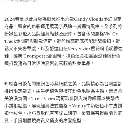
色、黑白色等漆皮色調。
2024春夏以此展廳為概念推出六款Candy Clouds夢幻限定
商品，豐富的色彩運用展現了品牌一貫獨特風格。全系列將
粉嫩色彩融入品牌經典鞋款及配件，包含休閒風格Viv’ Go
Thick休閒鞋與新款涼鞋，輕盈增高鞋底搭配閃耀鑽扣，輕
鬆又不失奢華感，以及舒適自在Very Vivier櫻花粉毛呢穆勒
鞋；經典 Trompette高跟鞋、撞色淡金扣高跟涼鞋與粉色
鑽扣髮箍為日常與晚宴皆能駕馭的甜美單品。
呼應春日繁花的繽紛色彩與細膩之美，品牌精心為台灣設計
推出限定款式，由牛奶糖色與櫻花粉色毛呢為主軸，營造柔
美浪漫氛圍。Tres’ Vivier瑪莉珍鞋融入精緻細節以雙繫帶
小鑽扣點綴，展現經典法式風格。Vanity牛奶糖色小牛皮鑽
扣化妝包，小巧身形配有可調式鍊帶，肩背保有輕鬆隨興氣
質，手提則展現高貴又俏皮的摩登造型。