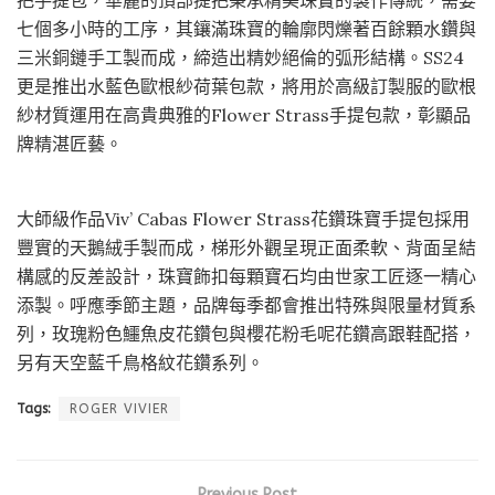
把手提包，華麗的頂部提把秉承精美珠寶的製作傳統，需要
七個多小時的工序，其鑲滿珠寶的輪廓閃爍著百餘顆水鑽與
三米銅鏈手工製而成，締造出精妙絕倫的弧形結構。SS24
更是推出水藍色歐根紗荷葉包款，將用於高級訂製服的歐根
紗材質運用在高貴典雅的Flower Strass手提包款，彰顯品
牌精湛匠藝。
大師級作品Viv’ Cabas Flower Strass花鑽珠寶手提包採用
豐實的天鵝絨手製而成，梯形外觀呈現正面柔軟、背面呈結
構感的反差設計，珠寶飾扣每顆寶石均由世家工匠逐一精心
添製。呼應季節主題，品牌每季都會推出特殊與限量材質系
列，玫瑰粉色鱷魚皮花鑽包與櫻花粉毛呢花鑽高跟鞋配搭，
另有天空藍千鳥格紋花鑽系列。
Tags:
ROGER VIVIER
Previous Post