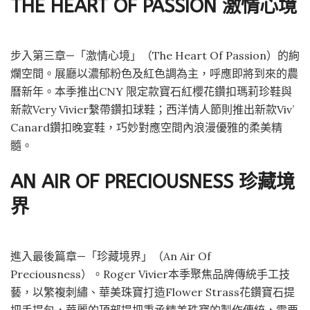
THE HEART OF PASSION 激情心境
步入第三章—「激情心境」（The Heart Of Passion）的絢
爛空間。展廳以濃郁粉色及紅色調為主，呼應即將到來的農
曆新年。本季推出CNY 限定款寶石紅櫻花鑽扣瑪莉珍鞋與
新款Very Vivier繫帶鑽扣球鞋；西洋情人節則推出新款Viv’
Canard鑽扣晚宴鞋，巧妙對應空間內浪漫優雅的柔美精
髓。
AN AIR OF PRECIOUSNESS 珍藏境
界
進入最後篇章—「珍藏境界」（An Air Of
Preciousness）。Roger Vivier本季聚焦品牌傳統手工技
藝，以繁複刺繡、華美珠寶打造Flower Strass花鑽寶石提