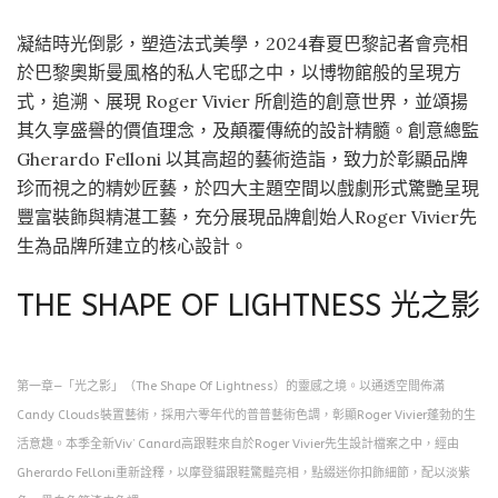
凝結時光倒影，塑造法式美學，2024春夏巴黎記者會亮相
於巴黎奧斯曼風格的私人宅邸之中，以博物館般的呈現方
式，追溯、展現 Roger Vivier 所創造的創意世界，並頌揚
其久享盛譽的價值理念，及顛覆傳統的設計精髓。創意總監
Gherardo Felloni 以其高超的藝術造詣，致力於彰顯品牌
珍而視之的精妙匠藝，於四大主題空間以戲劇形式驚艷呈現
豐富裝飾與精湛工藝，充分展現品牌創始人Roger Vivier先
生為品牌所建立的核心設計。
THE SHAPE OF LIGHTNESS 光之影
第一章—「光之影」（The Shape Of Lightness）的靈感之境。以通透空間佈滿
Candy Clouds裝置藝術，採用六零年代的普普藝術色調，彰顯Roger Vivier蓬勃的生
活意趣。本季全新Viv’ Canard高跟鞋來自於Roger Vivier先生設計檔案之中，經由
Gherardo Felloni重新詮釋，以摩登貓跟鞋驚豔亮相，點綴迷你扣飾細節，配以淡紫