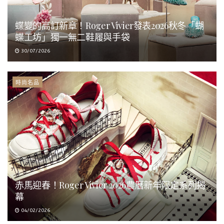
蝶變的高訂新章！Roger Vivier發表2026秋冬「蝴
蝶工坊」獨一無二鞋履與手袋
30/07/2026
時尚名品
赤馬迎春！Roger Vivier 2026農曆新年限定系列揭
幕
04/02/2026