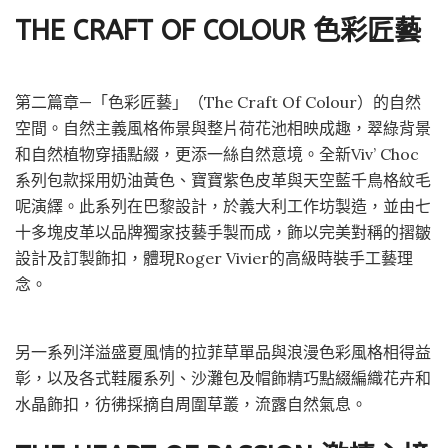
THE CRAFT OF COLOUR 色彩匠藝
第二篇章—「色彩匠藝」（The Craft Of Colour）的自然
空間。自然主義風格佈景與整片荷花池相映成趣，翠綠背景
和自然植物穿插點綴，更添一絲自然意境。全新Viv’ Choc
系列包款採用奶油黃色、寶寶紫色皮革與天空藍千鳥格紋毛
呢演繹。此系列在巴黎設計，於義大利工作坊製造，並由七
十多塊皮革以品牌獨家技藝手製而成，飾以完美對稱的摺皺
設計及訂製飾扣，體現Roger Vivier的高級時裝手工藝理
念。
另一系列洋溢盛夏風情的拉菲草單品與浪漫色彩風格相得益
彰，以及各式鞋履系列、沙灘包及帽飾精巧點綴編織花卉和
水晶飾扣，彷彿採摘自周圍草叢，流露自然氣息。