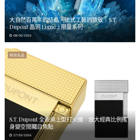
大自然百萬年的結晶，法式工藝的致敬｜S.T.
Dupont 晶洞 Ligne 2 限量系列
08/06/2026
時尚名品
S.T. Dupont 全新桌上型打火機 放大經典比例搖
身變空間矚目焦點
17/03/2026