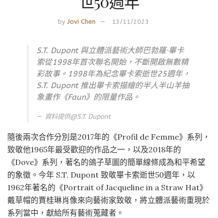
世50週年
by
Jovi Chen
13/11/2023
S.T. Dupont 與立體派藝術大師巴勃羅·畢卡
索從1998年首次聯名開始，不斷開啟無數精
彩故事。1998年為紀念畢卡索逝世25週年，
S.T. Dupont 推出畢卡索描繪的半人半山羊抽
象畫作《Faun》的限量作品。
資料提供@
S.T. Dupont
隨後兩次合作分別是2017年的《Profil de Femme》系列，
致敬他1965年最受歡迎的作品之一，以及2018年的
《Dove》系列，著名的鴿子草圖的簡單線條成為和平希望
的象徵。今年 S.T. Dupont 致敬畢卡索逝世50週年，以
1962年著名的《Portrait of Jacqueline in a Straw Hat》
戴草帽的賈桂琳肖像來向藝術家致敬，將立體派藝術重現於
系列當中，獻給所有藝術蒐藏者。