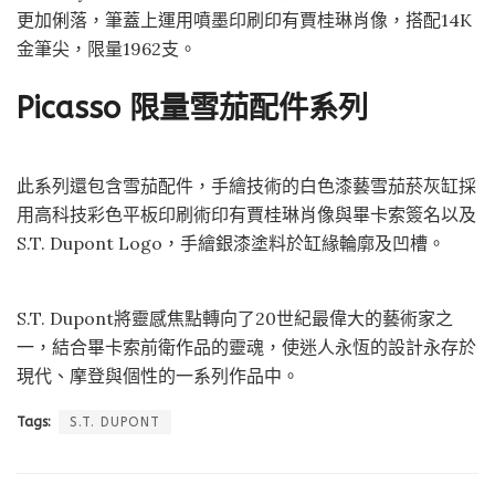
更加俐落，筆蓋上運用噴墨印刷印有賈桂琳肖像，搭配14K
金筆尖，限量1962支。
Picasso 限量雪茄配件系列
此系列還包含雪茄配件，手繪技術的白色漆藝雪茄菸灰缸採
用高科技彩色平板印刷術印有賈桂琳肖像與畢卡索簽名以及
S.T. Dupont Logo，手繪銀漆塗料於缸緣輪廓及凹槽。
S.T. Dupont將靈感焦點轉向了20世紀最偉大的藝術家之
一，結合畢卡索前衛作品的靈魂，使迷人永恆的設計永存於
現代、摩登與個性的一系列作品中。
Tags:
S.T. DUPONT