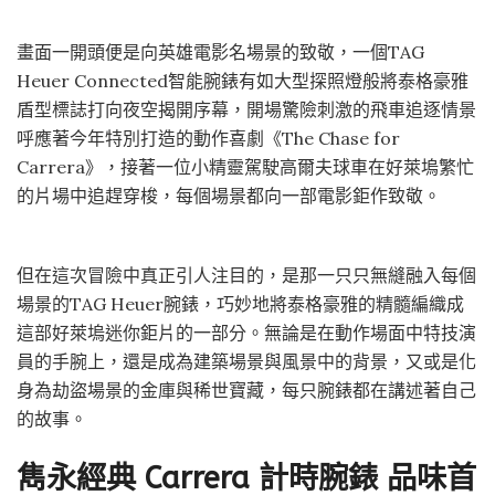
畫面一開頭便是向英雄電影名場景的致敬，一個TAG
Heuer Connected智能腕錶有如大型探照燈般將泰格豪雅
盾型標誌打向夜空揭開序幕，開場驚險刺激的飛車追逐情景
呼應著今年特別打造的動作喜劇《The Chase for
Carrera》，接著一位小精靈駕駛高爾夫球車在好萊塢繁忙
的片場中追趕穿梭，每個場景都向一部電影鉅作致敬。
但在這次冒險中真正引人注目的，是那一只只無縫融入每個
場景的TAG Heuer腕錶，巧妙地將泰格豪雅的精髓編織成
這部好萊塢迷你鉅片的一部分。無論是在動作場面中特技演
員的手腕上，還是成為建築場景與風景中的背景，又或是化
身為劫盜場景的金庫與稀世寶藏，每只腕錶都在講述著自己
的故事。
雋永經典 Carrera 計時腕錶 品味首