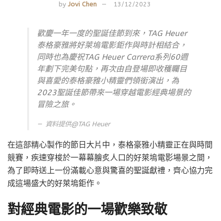
by
Jovi Chen
13/12/2023
歡慶一年一度的聖誕佳節到來，TAG Heuer
泰格豪雅將好萊塢電影鉅作與時計相結合，
同時也為慶祝TAG Heuer Carrera系列60週
年劃下完美句點，再次由自登場即收穫矚目
與喜愛的泰格豪雅小精靈們領銜演出，為
2023聖誕佳節帶來一場穿越電影經典場景的
冒險之旅。
資料提供@
TAG Heuer
在這部精心製作的節日大片中，泰格豪雅小精靈正在與時間
競賽，疾速穿梭於一幕幕膾炙人口的好萊塢電影場景之間，
為了即時送上一份滿載心意與驚喜的聖誕獻禮，齊心協力完
成這場盛大的好萊塢鉅作。
對經典電影的一場歡樂致敬