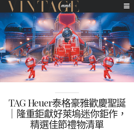
TAG Heuer泰格豪雅歡慶聖誕
｜隆重鉅獻好萊塢迷你鉅作，
精選佳節禮物清單