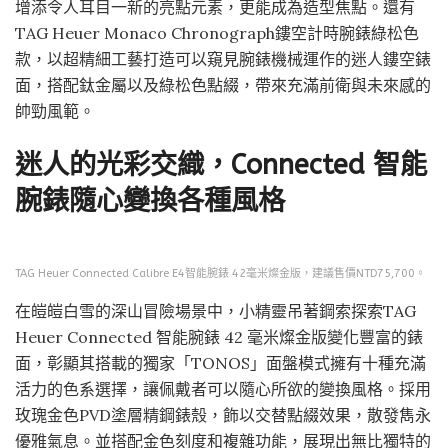
增添令人耳目一新的亮點元素，更能成為造型焦點。還有
TAG Heuer Monaco Chronograph鏤空計時腕錶綠松色
款，以超精細工藝打造可以窺見腕錶機械運作的迷人鏤空錶
面，搭配鈦金屬以及綠松色點綴，帶來充滿前衛與未來感的
帥勁風範。
迷人的光彩交織，Connected 智能
腕錶隨心變換各種風格
TAG Heuer Connected Calibre E4智能腕錶 42毫米燦金版，建議售價NTD75,700。
在皚皚白雪的深山冒險場景中，小精靈吊著鋼索探索TAG
Heuer Connected 智能腕錶 42 毫米燦金版變化豐富的錶
面，彰顯其搭載的獨家「TONOS」面盤模式擁有十種充滿
活力的色系選擇，讓佩戴者可以隨心所欲的變換風格。採用
玫瑰金色PVD塗層精鋼錶殼，飾以交替點綴效果，散發雋永
優雅氣息。並搭配金色刻度和複雜功能，展現出無比獨特的