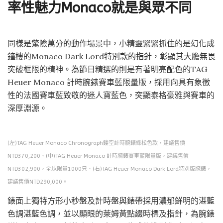
率性魅力Monaco就是與眾不同
同樣是驚險萬分的動作場景中，小精靈緊緊抓住的是幻化成
鐘樓的Monaco Dark Lord特別款的指針，彰顯其大膽無畏
突破框限的精神。為節日精選的則是有著明亮配色的TAG
Heuer Monaco 計時腕錶賽車藍限量版，採用向具有象徵
性的法國賽車藍致敬的迷人寶藍色，突顯泰格豪雅與賽車的
深厚淵源。
(左)TAG Heuer Monaco Chronograph鏤空計時腕錶綠松色款，建議售價
NTD370,200、(中)TAG Heuer Monaco 計時腕錶賽車藍限量版，建議售價
NTD302,900，全球限量1000只、(右)TAG Heuer Monaco Dark Lord特別版腕錶，
建議售價NTD290,000。
錶面上獨特方形小秒盤及計時盤與錶帶採用濃郁鮮明的湛藍
色調湛藍色調，並以顯眼的萊姆黃點綴時標及指針，為腕錶