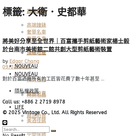
標籤:
大衛．史都華
高端鐘錶
頂級珠寶
高端鐘錶
奢華名車
奢華名車
將美好分享至全世界｜百富攜手剪紙藝術家楊士毅
於台南市美術館二館共創大型剪紙藝術裝置
頂級地產
頂級地產
by
Edgar Chang
NOUVEAU
09/02/2023
NOUVEAU
對於百富酒廠所有的工匠皆花費了數十年甚至 ...
時尚名品
隱私權政策
藏品拍賣
時尚名品
Call us: +886 2 2719 8978
LIFE
© 2025 Vintage Co., Ltd. All Rights Reserved
藏品拍賣
美酒佳餚
空間傢飾
No Result