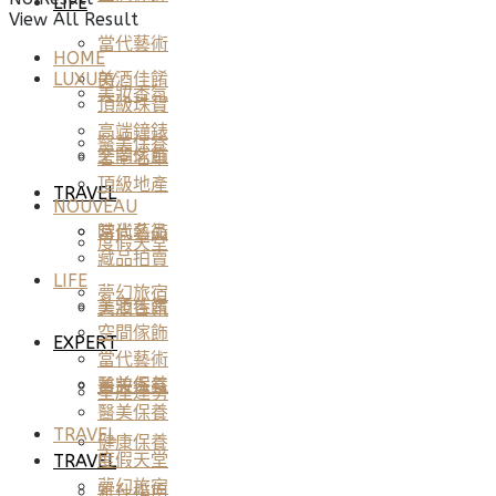
LIFE
View All Result
當代藝術
HOME
美酒佳餚
LUXURY
美妝香氛
頂級珠寶
高端鐘錶
醫美保養
空間傢飾
奢華名車
頂級地產
TRAVEL
NOUVEAU
當代藝術
時尚名品
度假天堂
藏品拍賣
LIFE
夢幻旅宿
美酒佳餚
美妝香氛
空間傢飾
EXPERT
當代藝術
醫美保養
美妝香氛
星座運勢
醫美保養
TRAVEL
健康保養
度假天堂
TRAVEL
夢幻旅宿
雅仕指南