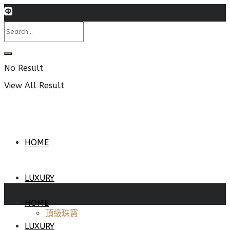
No Result
View All Result
HOME
LUXURY
HOME
頂級珠寶
LUXURY