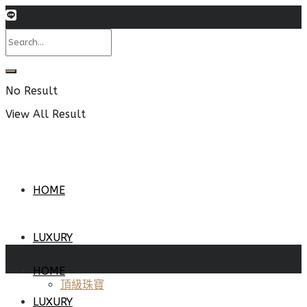
No Result
View All Result
HOME
LUXURY
HOME
頂級珠寶
LUXURY