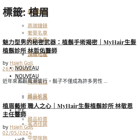
標籤:
植眉
高端鐘錶
頂級珠寶
高端鐘錶
奢華名車
奢華名車
魅力型男的秘密武器：植鬍手術揭密｜MyHair生髮
植鬍診所 林哲佑醫師
頂級地產
頂級地產
by
Hsieh Gail
NOUVEAU
26/07/2024
NOUVEAU
近年來蓄鬍風潮盛行，鬍子不僅成為許多男性 ...
時尚名品
藏品拍賣
時尚名品
植眉藝術 職人之心｜MyHair生髮植鬍診所 林敬恩
LIFE
主任醫師
藏品拍賣
美酒佳餚
by
Hsieh Gail
02/05/2024
空間傢飾