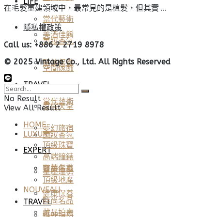
LIFE
在毛髮重建領域中，最常見的是植髮，但其實 ...
當代藝術
隱私權政策
美酒佳餚
美妝香氛
Call us: +886 2 2719 8978
© 2025 Vintage Co., Ltd. All Rights Reserved
醫美保養
空間傢飾
TRAVEL
No Result
當代藝術
度假天堂
View All Result
HOME
夢幻旅宿
LUXURY
美妝香氛
頂級珠寶
EXPERT
高端鐘錶
奢華名車
醫美保養
星座運勢
頂級地產
NOUVEAU
健康保養
時尚名品
TRAVEL
藏品拍賣
雅仕指南