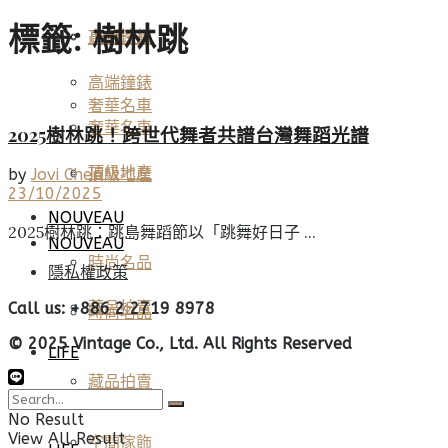
標籤:
樹林跳
高端鐘錶
頂級珠寶
高端鐘錶
奢華名車
奢華名車
2025樹林跳！跨世代舞者共譜台灣舞蹈光譜
頂級地產
頂級地產
by
Jovi Chen
23/10/2025
NOUVEAU
2025樹林跳：跳島舞蹈節以「跳舞好日子 ...
NOUVEAU
時尚名品
隱私權政策
藏品拍賣
Call us: +886 2 2719 8978
時尚名品
© 2025 Vintage Co., Ltd. All Rights Reserved
LIFE
藏品拍賣
美酒佳餚
No Result
View All Result
空間傢飾