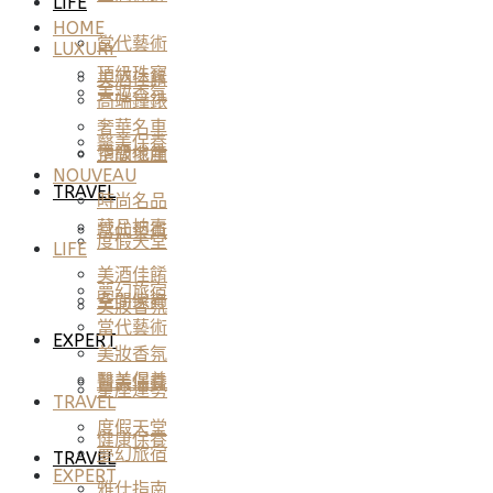
LIFE
HOME
當代藝術
LUXURY
頂級珠寶
美酒佳餚
美妝香氛
高端鐘錶
奢華名車
醫美保養
頂級地產
空間傢飾
NOUVEAU
TRAVEL
時尚名品
藏品拍賣
當代藝術
度假天堂
LIFE
美酒佳餚
夢幻旅宿
空間傢飾
美妝香氛
當代藝術
EXPERT
美妝香氛
醫美保養
醫美保養
星座運勢
TRAVEL
度假天堂
健康保養
夢幻旅宿
TRAVEL
EXPERT
雅仕指南