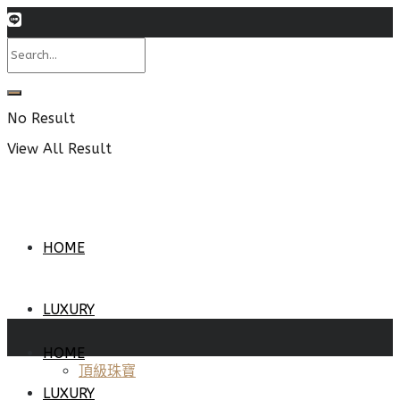
No Result
View All Result
HOME
LUXURY
HOME
頂級珠寶
LUXURY