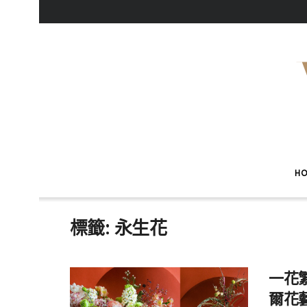
H
標籤:
永生花
一花繁盛
爾花