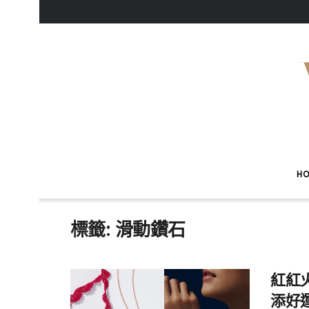
H
標籤:
滑動鑽石
紅紅
添好