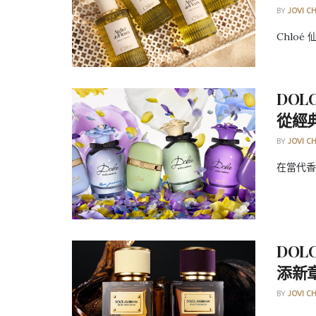
BY
JOVI C
Chloé
DOL
從經
BY
JOVI C
在當代香
DOL
添新
BY
JOVI C