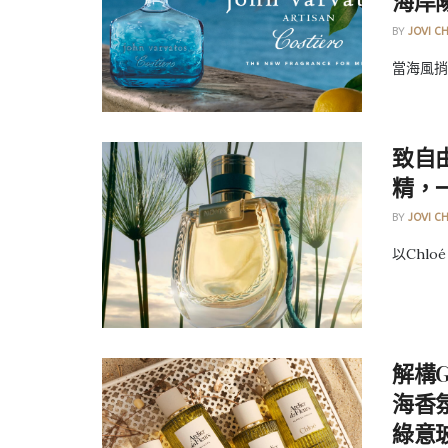
海岸
BY
JOVI C
當海風捎
致自
精，
BY
JOVI C
以Chlo
解構G
海香
綠意