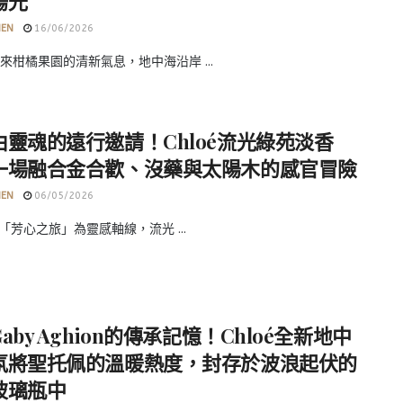
陽光
HEN
16/06/2026
來柑橘果園的清新氣息，地中海沿岸 ...
由靈魂的遠行邀請！Chloé流光綠苑淡香
一場融合金合歡、沒藥與太陽木的感官冒險
HEN
06/05/2026
é「芳心之旅」為靈感軸線，流光 ...
aby Aghion的傳承記憶！Chloé全新地中
氛將聖托佩的溫暖熱度，封存於波浪起伏的
玻璃瓶中