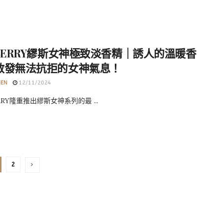
RBERRY繆斯女神極致淡香精｜誘人的溫暖香
散發無法抗拒的女神氣息！
HEN
12/11/2024
RRY隆重推出繆斯女神系列的最 ...
2